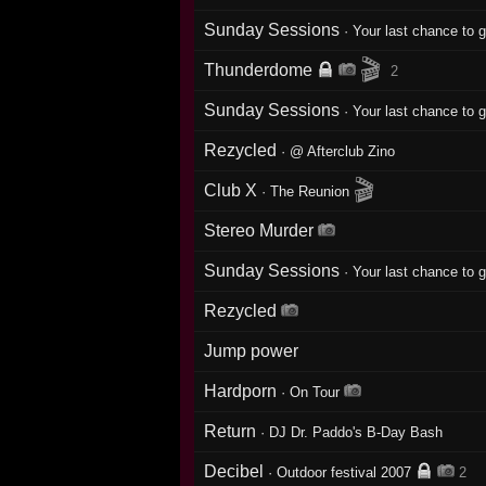
Sunday Sessions
·
Your last chance to 
🎬
Thunderdome
2
Sunday Sessions
·
Your last chance to 
Rezycled
·
@ Afterclub Zino
🎬
Club X
·
The Reunion
Stereo Murder
Sunday Sessions
·
Your last chance to 
Rezycled
Jump power
Hardporn
·
On Tour
Return
·
DJ Dr. Paddo's B-Day Bash
Decibel
·
Outdoor festival 2007
2