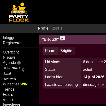
Profiel
· 150841
📷
Inloggen
*Br!dg3t*
Registreren
Naam
Brigitte
Overzicht
Nieuws
Lid sinds
8 december 2
Agenda
nu & straks
Status
actief
kaart
Laatst hier
14 juni 2026
festivals
Winacties
WIN
Laatste aanpassing
dinsdag 3 ok
Trends
Foto's
Video's
Interviews