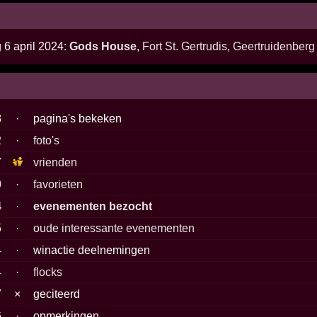
 6 april 2024:
Gods House
,
Fort St. Gertrudis
,
Geertruidenberg
8
·
pagina's bekeken
2
·
foto's
7
vrienden
0
·
favorieten
4
·
evenementen bezocht
5
·
oude interessante evenementen
4
·
winactie deelnemingen
4
·
flocks
7
×
geciteerd
6
·
opmerkingen