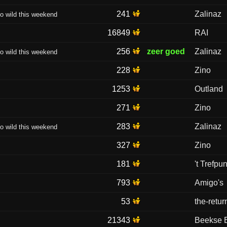
241
Zalinaz
go wild this weekend
16849
RAI
256
zeer goed
Zalinaz
go wild this weekend
228
Zino
1253
Outland
271
Zino
283
Zalinaz
go wild this weekend
327
Zino
181
't Trefpun
793
Amigo's
53
the-retur
21343
Beekse 