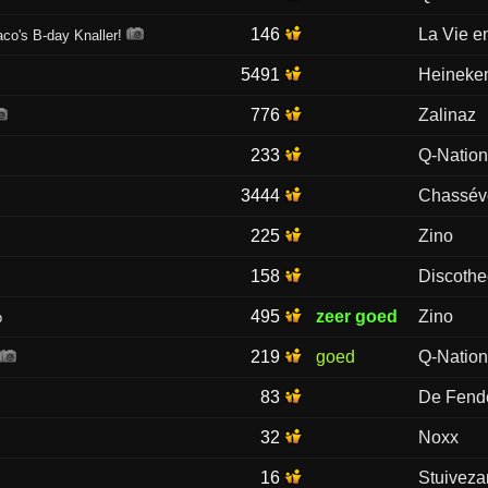
146
La Vie e
co's B-day Knaller!
5491
Heineken
776
Zalinaz
233
Q-Natio
3444
Chassév
225
Zino
158
Discoth
495
zeer goed
Zino
b
219
goed
Q-Natio
83
De Fend
32
Noxx
16
Stuivez