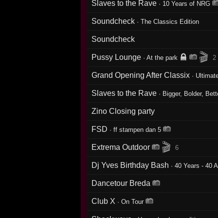
Slaves to the Rave
·
10 Years of NRG
Soundcheck
·
The Classics Edition
Soundcheck
🎬
Pussy Lounge
·
At the park
2
Grand Opening After Classix
·
Ultimate
Slaves to the Rave
·
Bigger, Bolder, Bette
Zino Closing party
FSD
·
ff stampen dan 5
🎬
Extrema Outdoor
6
Dj Yves Birthday Bash
·
40 Years - 40 A
Dancetour Breda
Club X
·
On Tour