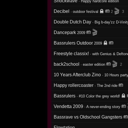
Shockwave
·
Happy hardcore edition
🎬
Decibel
·
outdoor festival
2
3
Double Dutch Day
·
Big b-day'zz D-Vini
🎬
Dancepark
2009
Bassrulers Outdoor
2009
Freestyle classix!
·
with Genius & Defton
🎬
back2school
·
easter edition
2
10 Years Afterclub Zino
·
10 Hours party
Happy rollercoaster
·
The 2nd ride
Bassrulers
·
#10 Color the grey world!
Vendetta 2009
·
A never-ending story
Bassrave vs Oldschool Gangsters
Flowtation