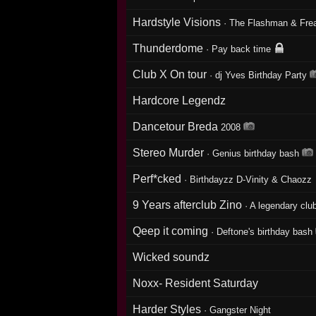
Hardstyle Visions
·
The Flashman & Frea
Thunderdome
·
Pay back time
Club X On tour
·
dj Yves Birthday Party
Hardcore Legendz
Dancetour Breda
2008
Stereo Murder
·
Genius birthday bash
Perf*cked
·
Birthdayzz D-Vinity & Chaozz
9 Years afterclub Zino
·
A legendary clu
Qeep it coming
·
Deftone's birthday bash
Wicked soundz
Noxx- Resident Saturday
Harder Styles
·
Gangster Night