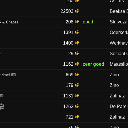
150
Oscars
22503
Beekse 
208
goed
Stuivez
ty & Chaozz
1391
Oderker
1400
Werkhav
29
Sociaal 
e
1162
zeer goed
Maassil
669
Zino
 time!
179
Zino
1131
Zalinaz
🎬
1262
De Parel
721
Zalinaz
76
Zino