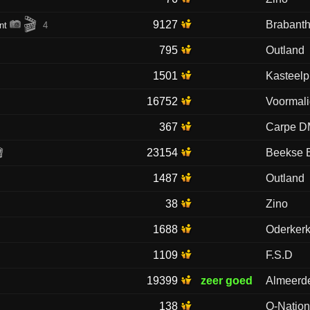
🎬
9127
Brabanth
nt
4
795
Outland
1501
Kasteelp
16752
Voormali
367
Carpe 

23154
Beekse 
1487
Outland
38
Zino
1688
Oderker
1109
F.S.D
19399
zeer goed
Almeerde
138
Q-Natio