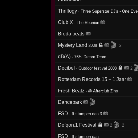
Thrillogy
·
Three Superstar DJ's - One Eve
Club X
·
The Reunion
Breda beats
🎬
Mystery Land
2008
2
dB(A)
·
75% Dream Team

Decibel
·
Outdoor festival 2008
2
Rotterdam Records 15 + 1 Jaar
Fresh Beatz
·
@ Afterclub Zino
🎬
Dancepark
FSD
·
ff stampen dan 3
🎬
Defqon.1 Festival
2
2
FSD
·
ff stampen dan