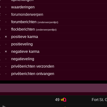
9
·
waarderingen
2
·
forumonderwerpen
7
·
forumberichten
(
onderwerpenlijst
)
3
·
flockberichten
(
onderwerpenlijst
)
1
×
positieve karma
1
·
positieveling
1
×
negatieve karma
1
·
negatieveling
4
·
privéberichten verzonden
4
·
privéberichten ontvangen
49
Fort St. 