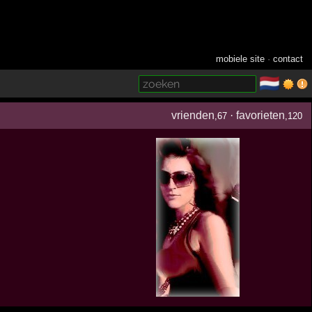
mobiele site
·
contact
🇳🇱
­
vrienden
·
favorieten
,67
,120