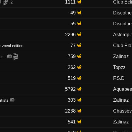
🎬
1111
Club Ecl
2
49
Discoth
55
Discoth
2296
Asterdpl
77
Club Pla
 vocal edition
🎬
759
Zalinaz
r...
262
Topzz
519
F.S.D
5792
Aquabes
303
Zalinaz
rtists
2238
Chassév
541
Zalinaz