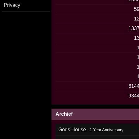
Privacy
5
1
133
1
614
934
Archief
Gods House
·
1 Year Anniversary