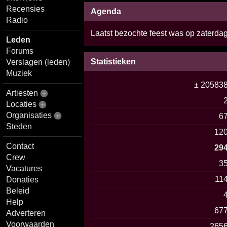
Recensies
Agenda
Radio
Laatst bezochte feest was op zaterdag
Leden
Forums
Statistieken
Verslagen (leden)
Muziek
± 20583
Artiesten
Locaties
Organisaties
6
Steden
12
Contact
29
Crew
3
Vacatures
11
Donaties
Beleid
Help
67
Adverteren
Voorwaarden
265