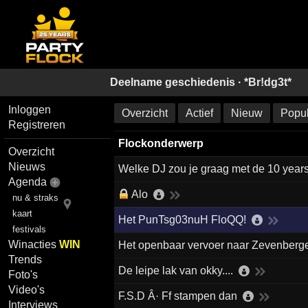
Deelname geschiedenis ·
*Br!dg3t*
Inloggen
Overzicht
Actief
Nieuw
Popul
Registreren
Flockonderwerp
Overzicht
Nieuws
Welke DJ zou je graag met de 10 years 
Agenda
Alo
nu & straks
kaart
Het PunTsg03nuH FloQQ!
festivals
Winacties
WIN
Het openbaar vervoer naar Zevenberg
Trends
De leipe lak van okky....
Foto's
Video's
F.S.D Â· Ff stampen dan
Interviews