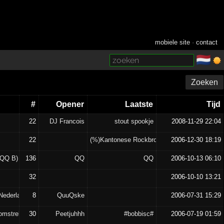
mobiele site
·
contact
🇳🇱
­
Zoeken
#
Opener
Laatste
Tijd
22
DJ Francois
stout spookje
2008-11-29 22:04
22
(%)Kantonese Rockbroer(%)
2006-12-30 18:19
oQQ B)
136
QQ
QQ
2006-10-13 06:10
32
2006-10-10 13:21
ederland!!!!
8
QuuQske
2006-07-31 15:29
omstreken flock
30
Peetjuhhh
#bobbisc#
2006-07-19 01:59