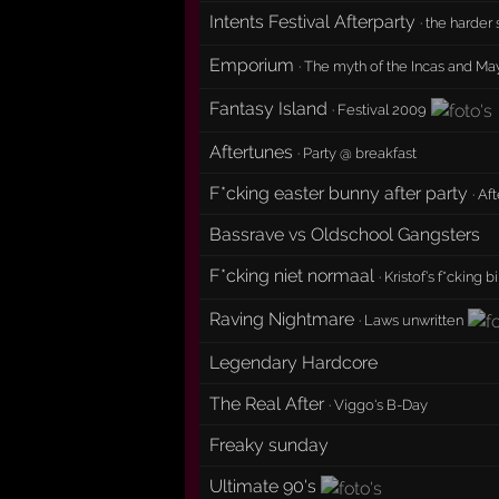
Intents Festival Afterparty
·
the harder 
Emporium
·
The myth of the Incas and Ma
Fantasy Island
·
Festival 2009
Aftertunes
·
Party @ breakfast
F*cking easter bunny after party
·
Aft
Bassrave vs Oldschool Gangsters
F*cking niet normaal
·
Kristof’s f*cking b
Raving Nightmare
·
Laws unwritten
Legendary Hardcore
The Real After
·
Viggo's B-Day
Freaky sunday
Ultimate 90's