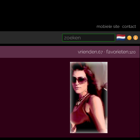
mobiele site
·
contact
🇳🇱
­
vrienden
·
favorieten
,67
,120