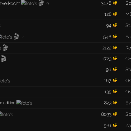
🎬
3476
Sp
9
128
M
94
St
🎬
546
Fa
2
🎬
2122
Ro
g
🎬
1723
Cr
96
St
167
Os
135
Os
823
Ev
e edition
8033
Sp
561
Za