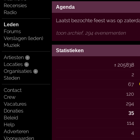
Recensies
Agenda
Radio
Laatst bezochte feest was op zaterda
Leden
Forums
toon archief, 294 evenementen
Verslagen (leden)
Muziek
Statistieken
Artiesten
Locaties
± 205838
Organisaties
2
Steden
67
Contact
120
Crew
294
Vacatures
Donaties
35
Beleid
114
Help
Adverteren
4
Voorwaarden