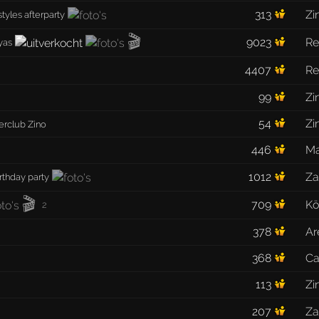
313
Zi
styles afterparty
🎬
9023
Re
yas
4407
Re
99
Zi
54
Zi
erclub Zino
446
Ma
1012
Za
irthday party
🎬
709
Kö
2
378
Ar
368
Ca
113
Zi
207
Za