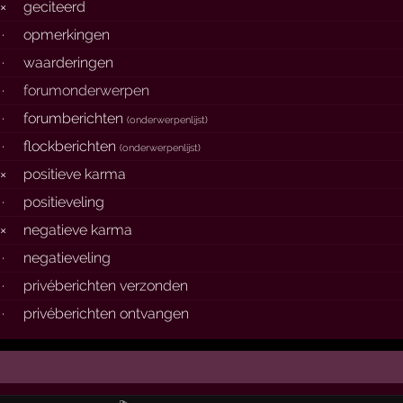
×
geciteerd
·
opmerkingen
·
waarderingen
·
forumonderwerpen
·
forumberichten
(
onderwerpenlijst
)
·
flockberichten
(
onderwerpenlijst
)
×
positieve karma
·
positieveling
×
negatieve karma
·
negatieveling
·
privéberichten verzonden
·
privéberichten ontvangen