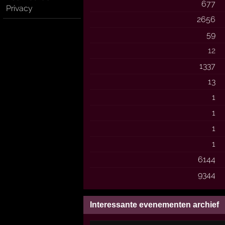
677
Privacy
2656
59
12
1337
13
1
1
1
1
6144
9344
Interessante evenementen archief