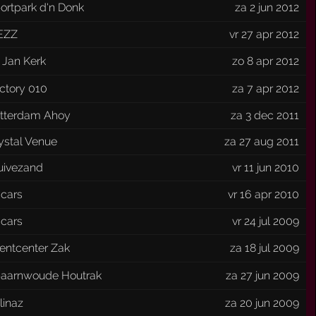
ortpark d'n Donk
za 2 jun 2012
EZZ
vr 27 apr 2012
. Jan Kerk
zo 8 apr 2012
ctory 010
za 7 apr 2012
tterdam Ahoy
za 3 dec 2011
ystal Venue
za 27 aug 2011
uivezand
vr 11 jun 2010
cars
vr 16 apr 2010
cars
vr 24 jul 2009
entcenter Zak
za 18 jul 2009
aarnwoude Houtrak
za 27 jun 2009
linaz
za 20 jun 2009