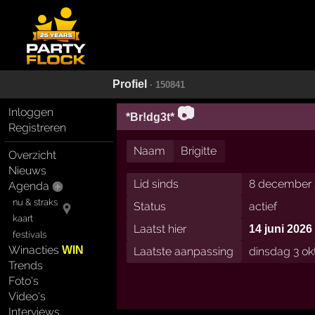
Profiel
· 150841
📷
Inloggen
*Br!dg3t*
Registreren
Naam
Brigitte
Overzicht
Nieuws
Lid sinds
8 december 
Agenda
nu & straks
Status
actief
kaart
Laatst hier
14 juni 2026
festivals
Winacties
WIN
Laatste aanpassing
dinsdag 3 ok
Trends
Foto's
Video's
Interviews