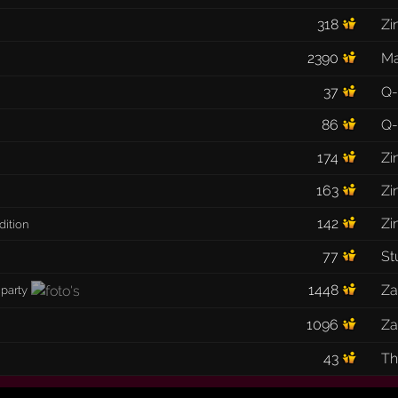
318
Zi
2390
Ma
37
Q-
86
Q-
174
Zi
163
Zi
142
Zi
dition
77
St
1448
Za
 party
1096
Za
43
Th