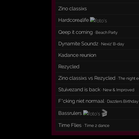
Zino classixs
Hardcore4life
Qeep it coming
·
Beach Party
Dynamite Soundz
·
Nexiz' B-day
Kadance reunion
Rezycled
Zino classixs vs Rezycled
·
The night e
Stuivezand is back
·
New & Improved
F*cking niet normaal
·
Dazzlers Birthday
🎬
Bassrulers
Time Flies
·
Time 2 dance