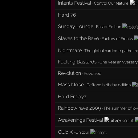
Intents Festival
·
Control Our Nature
Hard 76
Sunday Lounge
·
Easter Edition
Slaves to the Rave
·
Factory of Freaks
Nightmare
·
The global hardcore gatherin
Fucking Bastards
·
One year anniversary
Revolution
·
Reverzed
Mass Noise
·
Deftone birthday edition
Hard Fridayz
Rainbow rave 2009
·
The summer of lov
Awakenings Festival
Club X
·
On tour