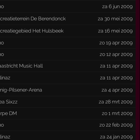
no
za 6 jun 2009
creatieterrein De Berendonck
za 30 mei 2009
creatiegebied Het Hulsbeek
za 16 mei 2009
no
zo 19 apr 2009
no
zo 12 apr 2009
astricht Music Hall
za 11 apr 2009
linaz
za 11 apr 2009
nig-Pilsener-Arena
za 4 apr 2009
ea Sixzz
za 28 mrt 2009
rpe DM
zo 1 mrt 2009
no
zo 22 feb 2009
linaz
za 24 jan 2009