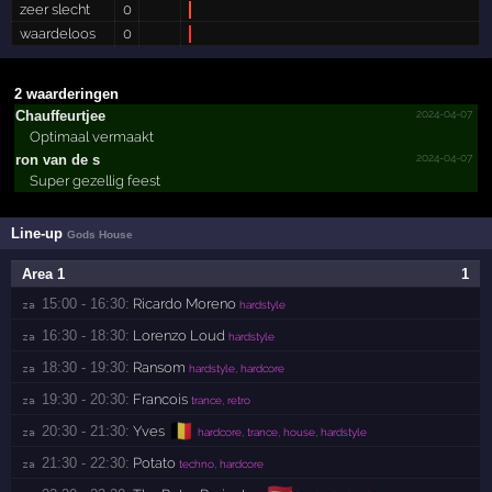
zeer slecht
0
waardeloos
0
2 waarderingen
2024-04-07
Chauff­eurtje­e
Optimaal vermaakt
2024-04-07
ron van de s
Super gezellig feest
Line-up
Gods House
Area 1
1
15:00 - 16:30:
Ricardo Moreno
za 
hardstyle
16:30 - 18:30:
Lorenzo Loud
za 
hardstyle
18:30 - 19:30:
Ransom
za 
hardstyle, hardcore
19:30 - 20:30:
Francois
za 
trance, retro
🇧🇪
20:30 - 21:30:
Yves
za 
hardcore, trance, house, hardstyle
21:30 - 22:30:
Potato
za 
techno, hardcore