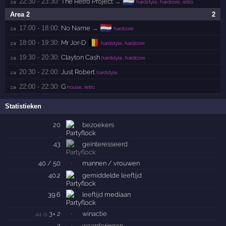
🇳🇱
22:30 - 23:30:
The Retro Project
→
za 
hardstyle, hardcore, retro
Area 2
2
🇳🇱
17:00 - 18:00:
No Name
→
za 
hardcore
🇧🇪
18:00 - 19:30:
Mr Jor-D
za 
hardstyle, hardcore
19:30 - 20:30:
Clayton Cash
za 
hardstyle, hardcore
20:30 - 22:00:
Just Robert
za 
hardstyle
22:00 - 22:30:
G
za 
house, retro
Statistieken
20
bezoekers
43
geïnteresseerd
40 / 50
·
mannen / vrouwen
40.2
gemiddelde
leeftijd
39.6
leeftijd
mediaan
3× 2
·
winactie
44 @
2
·
waarderingen