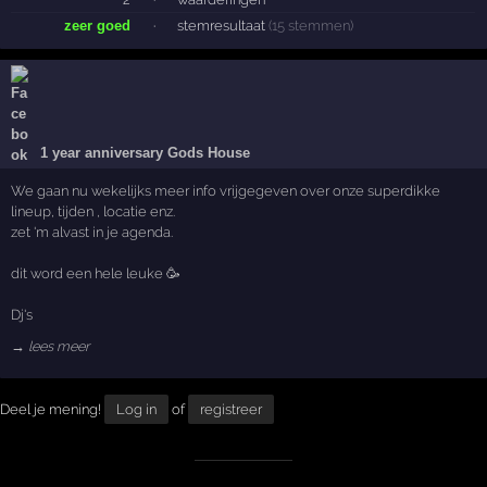
zeer goed
·
stemresultaat
(15 stemmen)
1 year anniversary Gods House
We gaan nu wekelijks meer info vrijgegeven over onze superdikke
lineup, tijden , locatie enz.
zet 'm alvast in je agenda.
dit word een hele leuke 🥳
Dj's
→ lees meer
Deel je mening!
Log in
of
registreer