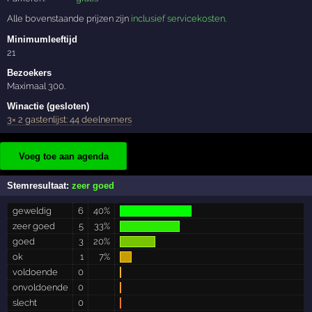
Alle bovenstaande prijzen zijn
inclusief servicekosten
.
Minimumleeftijd
21
Bezoekers
Maximaal 300.
Winactie (gesloten)
3× 2 gastenlijst: 44 deelnemers
Voeg toe aan agenda
Stemresultaat:
zeer goed
geweldig
6
40%
zeer goed
5
33%
goed
3
20%
ok
1
7%
voldoende
0
onvoldoende
0
slecht
0