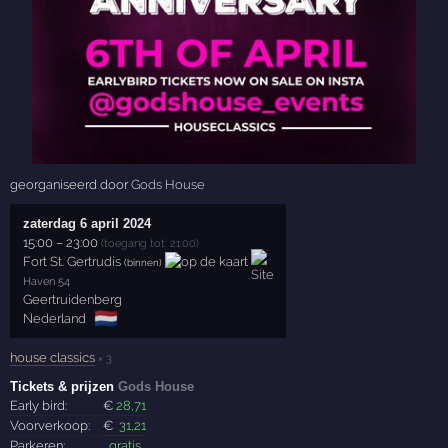
georganiseerd door
Gods House
zaterdag 6 april 2024
15:00
–
23:00
(toegang tot: 21:00)
Fort St. Gertrudis
(binnen)
Haven 54
Geertruidenberg
🇳🇱
Nederland
house classics
× 3
Tickets & prijzen
Gods House
Early bird:
€
28
,71
Voorverkoop:
€
31
,21
Parkeren:
gratis