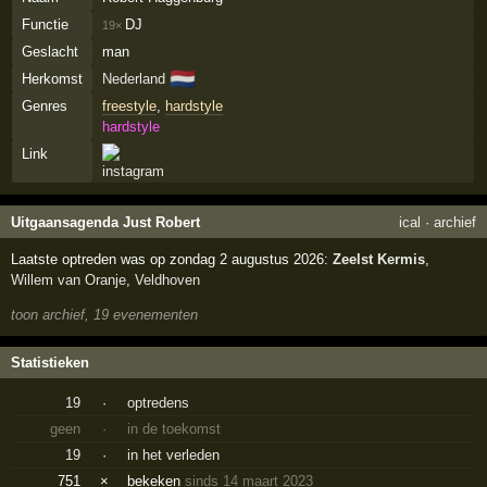
Functie
DJ
19×
Geslacht
man
🇳🇱
Herkomst
Nederland
Genres
freestyle
,
hardstyle
hardstyle
Link
Uitgaansagenda Just Robert
ical
·
archief
Laatste optreden was op zondag 2 augustus 2026:
Zeelst Kermis
,
Willem van Oranje
,
Veldhoven
toon archief, 19 evenementen
Statistieken
19
·
optredens
geen
·
in de toekomst
19
·
in het verleden
751
×
bekeken
sinds 14 maart 2023