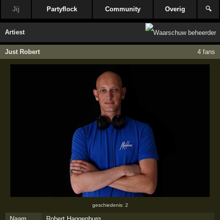
Jij
Partyflock
Community
Overig
🔍
Artiest
Just Robert
4 fans
geschiedenis: 2
Naam
Robert Haggenburg