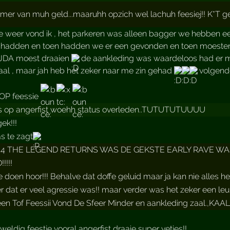
mer van muh geld...maaruhh opzich wel lachuh feesiej!! K*T g
e weer vond ik , het parkeren was alleen bagger we hebben een
hadden en toen hadden we er een gevonden en toen moesten
 JDA moest draaien
de aankleding was waardeloos had er mee
aal , maar jah heb het zeker naar me zin gehad
volgende
OP feessie
s op angerfist woehh status overleden..TUTUTUTUUUU
ek!!!
s te zagt
04 THE LEGEND RETURNS WAS DE GEKSTE EARLY RAVE WAS 
!!!!
 doen hoor!!! Behalve dat doffe geluid maar ja kan nie alle
 dat er veel agressie was!! maar verder was het zeker een leu
n Tof Feessii Vond De Sfeer Minder en aankleding zaal.,KAAL
eldig feestje vooral angerfist draaie super vetjes!!