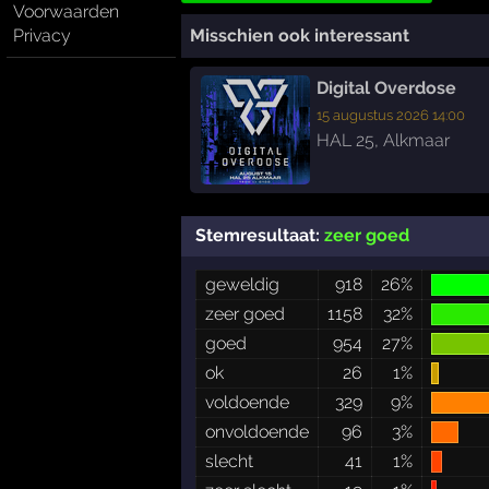
Voorwaarden
Privacy
Misschien ook interessant
Digital Overdose
15 augustus 2026 14:00
HAL 25
,
Alkmaar
Stemresultaat:
zeer goed
geweldig
918
26%
zeer goed
1158
32%
goed
954
27%
ok
26
1%
voldoende
329
9%
onvoldoende
96
3%
slecht
41
1%