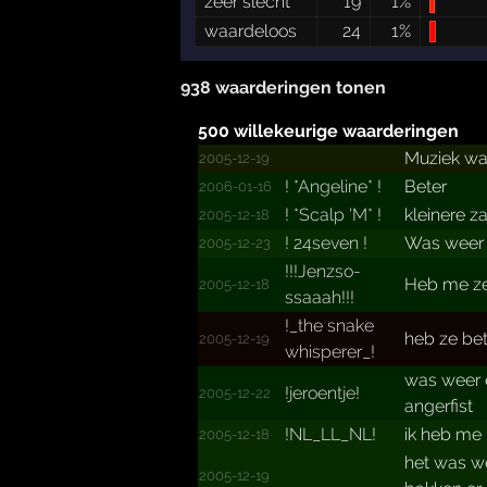
zeer slecht
19
1%
waardeloos
24
1%
938 waarderingen tonen
500 willekeurige waarderingen
Muziek was
2005-12-19
!­ *­Angeline*­ !­
Beter
2006-01-16
!­ *­Scalp 'M*­ !­
kleinere z
2005-12-18
! 24seven !
Was weer 
2005-12-23
!!!­Jenzso­
Heb me ze
2005-12-18
ssaaah­!!!­
!_­the snake
heb ze be
2005-12-19
whisperer_!­
was weer 
!jeroentje!
2005-12-22
angerfist
!NL_LL_NL!
ik heb me
2005-12-18
het was we
2005-12-19