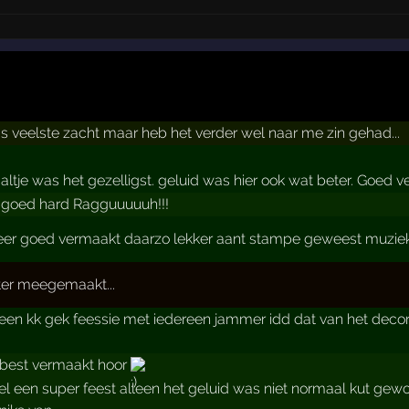
 veelste zacht maar heb het verder wel naar me zin gehad...
aaltje was het gezelligst. geluid was hier ook wat beter. Goed v
goed hard Ragguuuuuh!!!
er goed vermaakt daarzo lekker aant stampe geweest muziek
ter meegemaakt...
een kk gek feessie met iedereen jammer idd dat van het deco
 best vermaakt hoor
l een super feest alleen het geluid was niet normaal kut gew