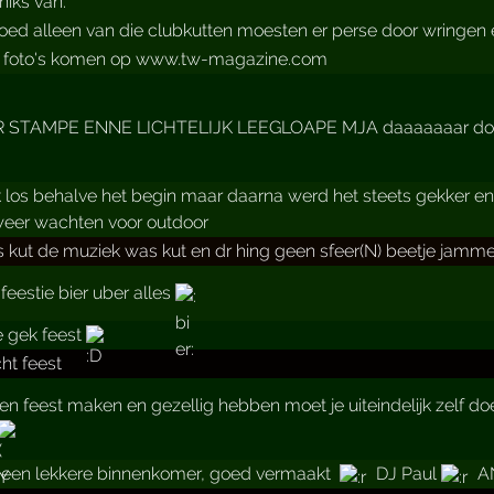
niks van.
ed alleen van die clubkutten moesten er perse door wringen 
t foto's komen op www.tw-magazine.com
 STAMPE ENNE LICHTELIJK LEEGLOAPE MJA daaaaaaar doe
 los behalve het begin maar daarna werd het steets gekker e
weer wachten voor outdoor
 kut de muziek was kut en dr hing geen sfeer(N) beetje jammer
feestie bier uber alles
e gek feest
ht feest
en feest maken en gezellig hebben moet je uiteindelijk zelf do
 een lekkere binnenkomer, goed vermaakt ­
DJ Paul
AN