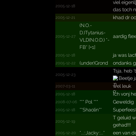
viel eigenl
2005-12-18
das toch 
khad dr oo
2005-12-21
(N.­O.­
D.­)Tytanius-
aardig fle
2005-12-27
VLD(N.­O.­D.­) *­
FB*­ [+­1]
ja was la
2005-12-18
(under)Grond
ondanks g
2005-12-22
Tsja, heb
2005-12-23
Beetje 
wel leuk
2007-03-11
Ich vonj h
2005-12-18
*** Pol ***
Geweldig
2008-07-06
**Shaolin**
Superfeest
2005-12-18
T geluid w
2005-12-19
gehad!!!
*...­::Jack­y::...­*­
een van d
2005-12-20