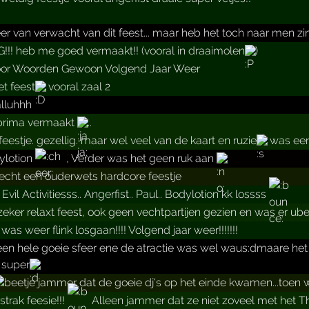
r van verwacht van dit feest... maar heb het toch naar men z
!! heb me goed vermaakt!! (vooral in draaimolen
)
oor Woorden Gewoon Volgend Jaar Weer
t feest
vooral zaal 2
alluhhh
prima vermaakt
..
eestje. gezellig. maar wel veel van de kaart en ruzie
was een
lotion
, Verder was het geen ruk aan
echt een ouderwets hardcore feestje
Evil Activitiesss.. Angerfist.. Paul.. Bodylotion kk lossss
 zeker relaxt feest, ook geen vechtpartijen gezien en was er u
as weer flink losgaan!!!! Volgend jaar weer!!!!!!!
een hele goeie sfeer ene de atractie was wel waus:dmaare he
 super
beetje jammer dat de goeie dj's op het einde kwamen...toen w
strak feesie!!!
Alleen jammer dat ze niet zoveel met he