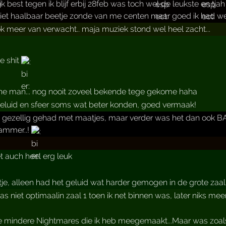
ijk best tegen ik blijf erbij 28feb was toch wel de leukste en tj
niet haalbaar beetje zonde van me centen maar goed ik had w
k meer van verwacht.. maja muziek stond wel heel zacht...
xe shit
che man... nog nooit zoveel bekende tege gekome haha
eluid en sfeer soms wat beter konden, goed vermaak!
 't gezellig gehad met maatjes, maar verder was het dan ook
jammer..!
et auch heel erg leuk
je, alleen had het geluid wat harder gemogen in de grote zaa
as niet optimaalin zaal 1 toen ik net binnen was, later niks mee
e mindere Nightmares die ik heb meegemaakt...Maar was zoals