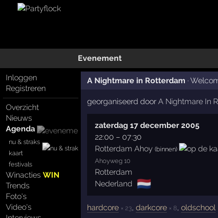
Evenement
Inloggen
A Nightmare in Rotterdam
·
Welcom
Registreren
georganiseerd door
A Nightmare In 
Overzicht
Nieuws
zaterdag 17 december 2005
Agenda
22:00
–
07:30
nu & straks
Rotterdam Ahoy
(binnen)
kaart
Ahoyweg 10
festivals
Rotterdam
Winacties
WIN
🇳🇱
Nederland
Trends
Foto's
Video's
hardcore
,
darkcore
,
oldschool
× 23
× 8
Interviews