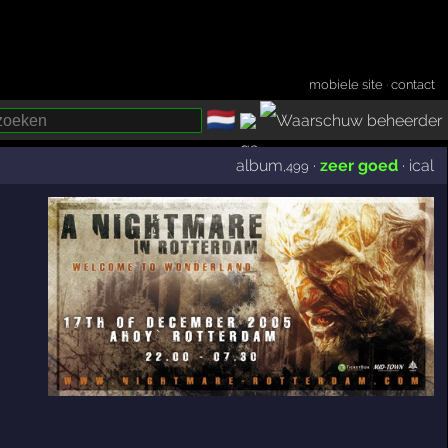
mobiele site
·
contact
🇳🇱
­
album
·
zeer goed
·
ical
,499