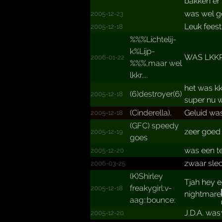
bakken er 
was wel go
2005-12-23
Leuk fees
2005-12-18
%%%Lic­htelij­
k%Lijp­
WAS LKKR
2006-01-22
%%%,ma­ar wel
lkkr....­
het was kk
(6)des­troyer­(6)
2005-12-18
super nu 
(Cinde­rella)­.­
Geluid was
2005-12-18
(GFC) speedy
zeer goed 
2005-12-19
goes
was een t
2005-12-20
zwaar slec
2006-03-25
(K)Shirley
Tjah hey e
freaky­girl:v­
2005-12-18
nightmare
aag::b­ounce:
J.D.A. was
2005-12-20