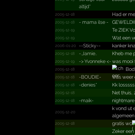
altijd*­
Had er mee
2005-12-18
- mama ilse -
GEWELDIG!
2005-12-18
Te ZIEK V
2005-12-19
Wat een ve
2005-12-19
--Sticky--
kanker kn
2006-01-20
-.Jamie..
Kheb me 
2005-12-18
-> Yvonneke <-
was mooi f
2005-12-19
Body
2005-12-18
-BOUDIE-
was weer 
2005-12-18
-denies*
Kk losssss 
2005-12-18
Net thuis,
2005-12-18
-maik-
nightmare w
2005-12-18
k vond ut 
2005-12-20
algemeen
gratis wc
2005-12-18
Zeker een 