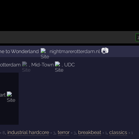
📷
e to Wonderland
nightmarerotterdam.nl
Rotterdam
,
Mid-Town
,
UDC
,
industrial hardcore
,
terror
,
breakbeat
,
classics
× 8
× 3
× 3
× 1
× 1