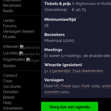
Tickets & prijs
A Nightmare in Rot
Recensies
Voorverkoop:
€
40
,75
Radio
?
Minimumleeftijd
Leden
18
Forums
Verslagen (leden)
Bezoekers
Muziek
Maximaal 12000.
Artiesten
Meetings
Locaties
Er waren
9 meetings
, de drukste dri
Organisaties
Winactie (gesloten)
Steden
5× 2 gastenlijst: 7144 deelnemers
Contact
Verslagen
Crew
Door
HC-Freak
,
Hark.
,
anon
(993)
(1085)
Vacatures
anoniem
.
Donaties
(1263)
Beleid
Help
Voeg toe aan agenda
Adverteren