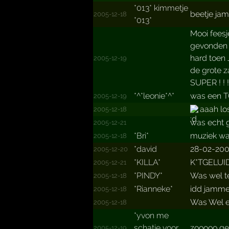
*­013*­ kimmetje
beetje jam
2005-12-18
*­013*­
Mooi feesj
gevonden 
hard toen
2005-12-19
de grote z
SUPER ! ! !
*^*leonie*^*
was een T
2005-12-19
aaah lo
2005-12-18
was echt g
2005-12-21
*Bri*
muziek wa
2005-12-18
*david
28-02-20
2005-12-20
*KILLA*
K*TGELUID!
2005-12-21
*PINDY*
Was wel te
2005-12-18
*Rianneke*
idd jammer
2005-12-18
Was Wel ee
2005-12-18
*­yvon me
schatje voor
zooooo gew
2005-12-19