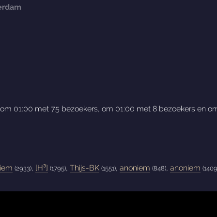
terdam
e om
01:00
met 75 bezoekers, om
01:00
met 8 bezoekers en 
iem
,
[H³]
,
Thijs-BK
,
anoniem
,
anoniem
(2933)
(1795)
(1551)
(848)
(1409