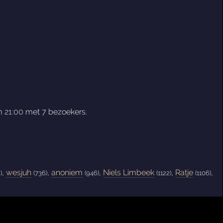
om
21:00
met 7 bezoekers.
,
wesjuh
,
anoniem
,
Niels Limbeek
,
Ratje
,
)
(736)
(946)
(1122)
(1106)