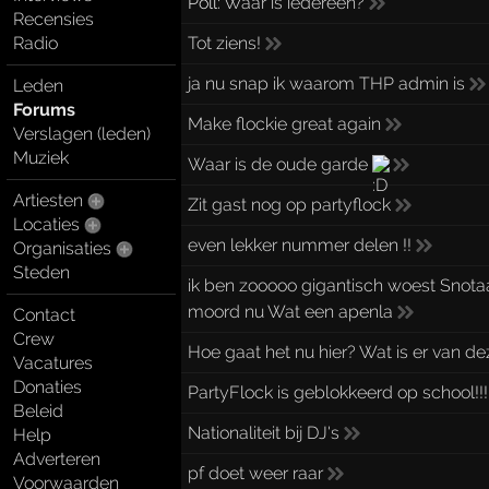
Poll:
Waar is iedereen?
Recensies
Tot ziens!
Radio
ja nu snap ik waarom THP admin is
Leden
Forums
Make flockie great again
Verslagen (leden)
Muziek
Waar is de oude garde
Artiesten
Zit gast nog op partyflock
Locaties
even lekker nummer delen !!
Organisaties
Steden
ik ben zooooo gigantisch woest Snotaa
moord nu Wat een apenla
Contact
Crew
Hoe gaat het nu hier? Wat is er van d
Vacatures
Donaties
PartyFlock is geblokkeerd op school!!
Beleid
Nationaliteit bij DJ's
Help
Adverteren
pf doet weer raar
Voorwaarden