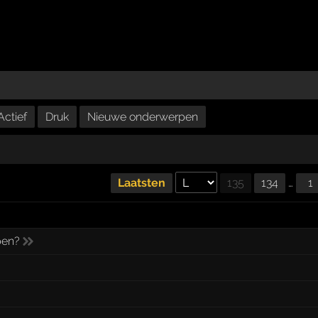
Actief
Druk
Nieuwe onderwerpen
Laatsten
135
134
…
1
pen?