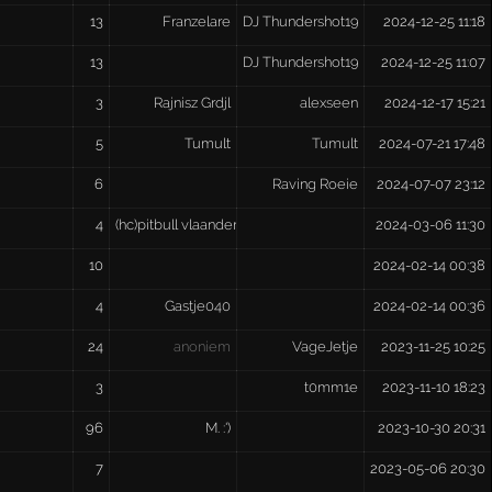
13
Franzelare
DJ Thundershot19
2024-12-25 11:18
13
DJ Thundershot19
2024-12-25 11:07
3
Rajnisz Grdjl
alexseen
2024-12-17 15:21
5
Tumult
Tumult
2024-07-21 17:48
6
Raving Roeie
2024-07-07 23:12
4
(hc)pitbull vlaanderen
2024-03-06 11:30
10
2024-02-14 00:38
4
Gastje040
2024-02-14 00:36
24
anoniem
VageJetje
2023-11-25 10:25
3
t0mm1e
2023-11-10 18:23
96
M. :')
2023-10-30 20:31
7
2023-05-06 20:30