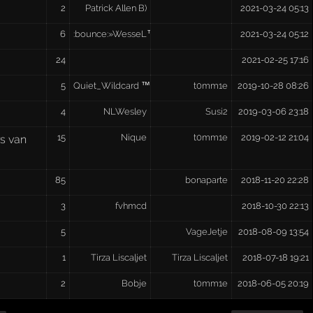
2
Patrick Allen B)
2021-03-24 05:13
6
:bounce:»WesseL™«:bounce:
2021-03-24 05:12
24
2021-02-25 17:16
5
Quiet_Wildcard ™
t0mm1e
2019-10-28 08:26
4
NLWesley
Susi2
2019-03-06 23:18
15
Nique
t0mm1e
2019-02-12 21:04
s van
85
bonaparte
2018-11-20 22:28
3
fvhmcd
2018-10-30 22:13
5
VageJetje
2018-08-09 13:54
1
Tirza Liscaljet
Tirza Liscaljet
2018-07-18 19:21
2
Bobje
t0mm1e
2018-06-05 20:19