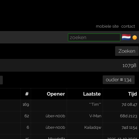
mobiele site
·
contact
🇳🇱
­
Zoeken
10798
ouder ≡ 134
#
Opener
Laatste
Tijd
169
**Tim**
7d 08:47
62
über-n00b
V-Man
68d 21:23
6
über-n00b
Kailadqw
74d 11:54
15
Meertn81
2025-12-10 20:01