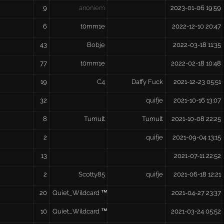
9
anoniem
2023-01-06 19:59
6
t0mm1e
2022-12-10 20:47
43
Bobje
2022-03-18 11:35
77
t0mm1e
2022-02-18 10:48
19
C4
Daffy Fuck
2021-12-23 05:51
32
quifje
2021-10-16 13:07
8
Tumult
Tumult
2021-10-08 22:25
2
quifje
2021-09-04 13:15
13
2021-07-11 22:52
2
Scotty85
quifje
2021-06-18 12:21
20
Quiet_Wildcard ™
2021-04-27 23:37
10
Quiet_Wildcard ™
2021-03-24 05:52