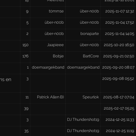
9
t0mm1e
über-n00b
2025-11-07 12:32
5
über-n00b
über-n00b
2025-11-04 17:52
2
über-n00b
bonaparte
2025-11-04 14:05
150
Jaapieee
über-n00b
2025-10-20 16:50
176
Bobje
BartCore
2025-09-21 02:50
1
doemaargekband
doemaargekband
2025-09-20 08:07
3
2025-09-08 05:52
ans en
11
Patrick Allen B)
Speurlok
2025-08-17 07:04
39
2025-02-17 05:25
3
DJ Thundershot19
2024-12-25 11:33
35
DJ Thundershot19
2024-12-25 11:19