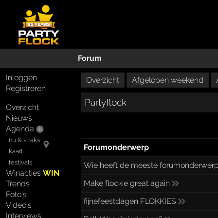
Forum
Inloggen
Overzicht
Afgelopen weekend
Registreren
Partyflock
Overzicht
Nieuws
Agenda
nu & straks
Forumonderwerp
kaart
festivals
Wie heeft de meeste forumonderwer
Winacties
WIN
Make flockie great again
Trends
Foto's
fijnefeestdagen FLOKKIES
Video's
Interviews