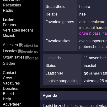
Recensies
Geaardheid
hetero
Radio
Relatie
nee
Leden
Favoriete genres
acid
,
breakcore
Forums
industrial hardc
Verslagen (leden)
drum & bass, ha
Muziek
Favoriete sites
eventsupportcre
Artiesten
probeer.het.maa
Locaties
Organisaties
Lid sinds
11 november 
Steden
Status
inactief
Contact
30 januari 2
Laatst hier
Crew
Laatste aanpassing
zaterdag 25 
Vacatures
Donaties
Beleid
Agenda
Help
Adverteren
Laatst bezochte feest was op zaterd