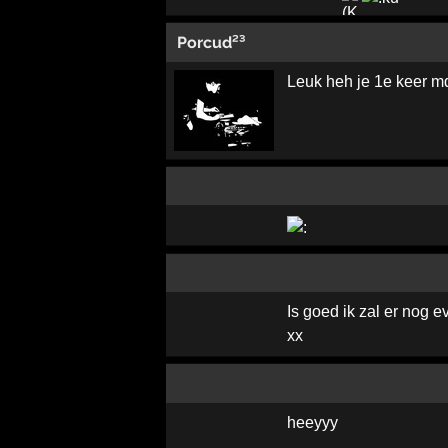
Porcud²³
Leuk heh je 1e keer m
Is goed ik zal er nog
xx
heeyyy