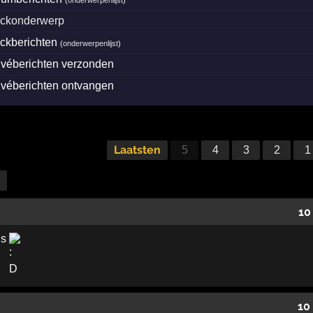
(
onderwerpenlijst
)
ockonderwerp
ockberichten
(
onderwerpenlijst
)
ivéberichten verzonden
ivéberichten ontvangen
Laatsten
5
4
3
2
1
10
is
10