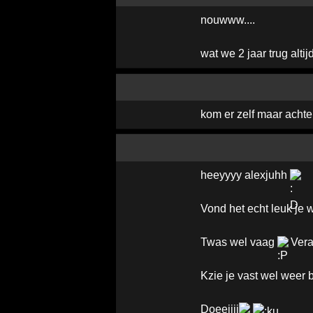
nouwww....
wat we 2 jaar trug alti
kom er zelf maar acht
heeyyyy alexjuhh
Vond het echt leuk je w
Twas wel vaag
Vera 
Kzie je vast wel weer 
Doeeiiii