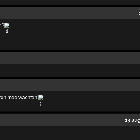
d?
 even mee wachten
13 au