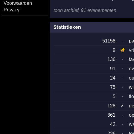
Voorwaarden
Privacy
toon archief, 91 evenementen
Statistieken
51158
·
pa
9
vr
136
·
fa
91
·
ev
24
·
ou
75
·
wi
5
·
fl
128
×
ge
361
·
o
42
·
wa
236
·
fo