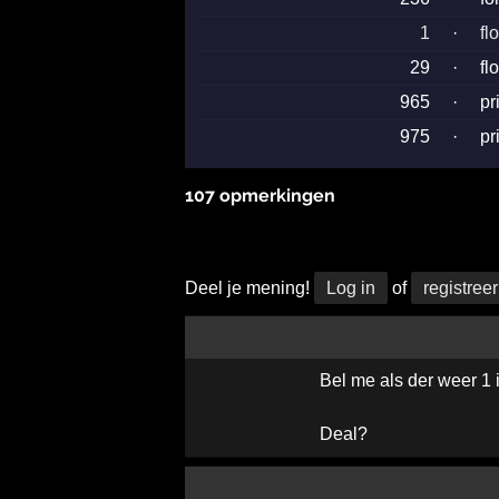
1
·
fl
29
·
fl
965
·
pr
975
·
pr
107 opmerkingen
Deel je mening!
Log in
of
registreer
Bel me als der weer 1 
Deal?