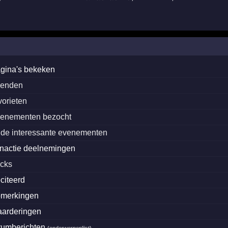
gina's bekeken
ienden
vorieten
enementen bezocht
de interessante evenementen
nactie deelnemingen
ocks
citeerd
pmerkingen
arderingen
rumberichten