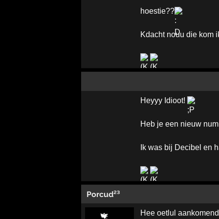
hoestie??
Kdacht nouu die kom i
Heyyy Idioot!
Heb je een nieuw numm
Ik was bij Decibel en 
Porcud²³
Hee oetlul aankomend