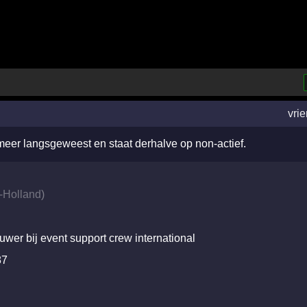
vri
 meer langsgeweest en staat derhalve op non-actief.
-Holland
)
er bij event support crew international
87