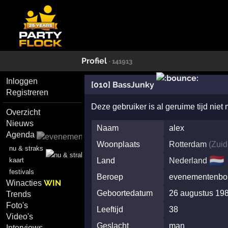
Profiel
· 141913
Inloggen
[010] BassJunky
Registreren
Deze gebruiker is al geruime tijd niet
Overzicht
Nieuws
Naam
alex
Agenda
Woonplaats
Rotterdam
(
Zuid
nu & straks
🇳🇱
kaart
Land
Nederland
festivals
Beroep
evenementenbouw
WIN
Winacties
Geboortedatum
26 augustus 19
Trends
Foto's
Leeftijd
38
Video's
Geslacht
man
Interviews