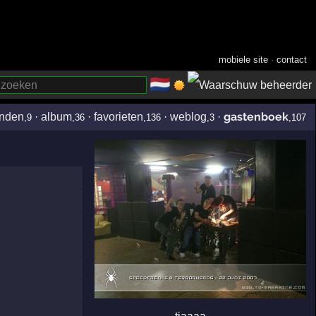
mobiele site
·
contact
🇳🇱
­
gastenboek
enden
·
album
·
favorieten
·
weblog
·
,9
,36
,136
,3
,107