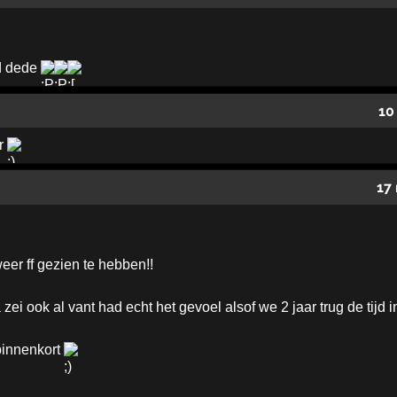
jd dede
10
er
17
eer ff gezien te hebben!!
zei ook al vant had echt het gevoel alsof we 2 jaar trug de tijd
binnenkort