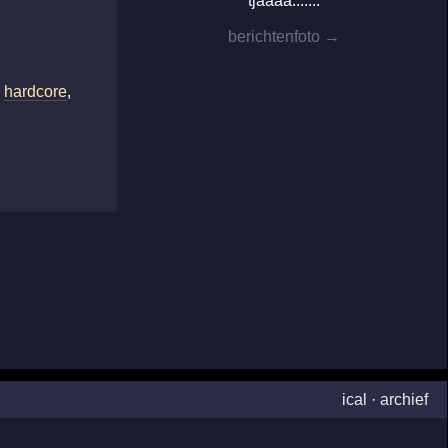
tjaaaa.......
berichtenfoto →
,
hardcore
,
ical
·
archief