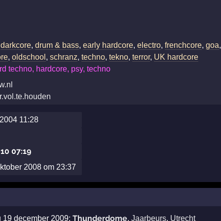
,
darkcore
,
drum & bass
,
early hardcore
,
electro
,
frenchcore
,
goa
ore
,
oldschool
,
schranz
,
techno
,
tekno
,
terror
,
UK hardcore
rd techno, hardcore, psy, techno
w.nl
r.vol.te.houden
2004 11:28
010 07:19
oktober 2008 om 23:37
Thunderdome
ag 19 december 2009:
,
Jaarbeurs
,
Utrecht