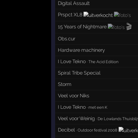
Digital Assault
Prspct XL8
🎬
15 Years of Nightmare
Obs.cur
Hardware machinery
I Love Tekno
·
The Acid Edition
Spiral Tribe Special
Storm
Veel voor Niks
I Love Tekno
·
met een K
Veel voor Weinig
·
De Lowlands Thuisblij
Decibel
·
Outdoor festival 2008