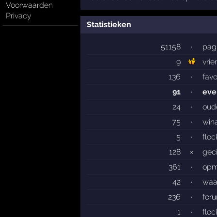
Voorwaarden
Privacy
Statistieken
51158
·
pag
9
vri
136
·
favo
91
·
eve
24
·
oud
75
·
win
5
·
floc
128
×
gec
361
·
opm
42
·
waa
236
·
for
1
·
flo