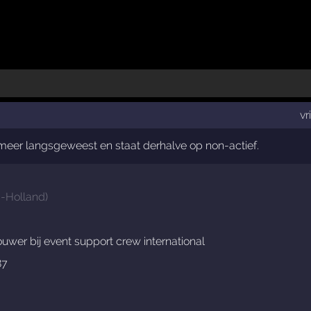
vr
t meer langsgeweest en staat derhalve op non-actief.
d-Holland
)
er bij event support crew international
87