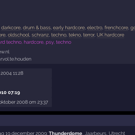
,
darkcore
,
drum & bass
,
early hardcore
,
electro
,
frenchcore
,
g
ore
,
oldschool
,
schranz
,
techno
,
tekno
,
terror
,
UK hardcore
rd techno, hardcore, psy, techno
ew.nl
r.vol.te.houden
2004 11:28
010 07:19
oktober 2008 om 23:37
dag 19 december 2009:
Thunderdome
,
Jaarbeurs
,
Utrecht