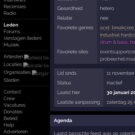
Recensies
Geaardheid
hetero
Radio
Relatie
nee
Leden
Favoriete genres
acid
,
breakcore
Forums
industrial hardc
Verslagen (leden)
drum & bass, ha
Muziek
Favoriete sites
eventsupportcr
Artiesten
probeer.het.maa
Locaties
Organisaties
Lid sinds
11 november 
Steden
Status
inactief
Contact
Laatst hier
30 januari 2
Crew
Laatste aanpassing
zaterdag 25 
Vacatures
Donaties
Beleid
Agenda
Help
Adverteren
Laatst bezochte feest was op zater