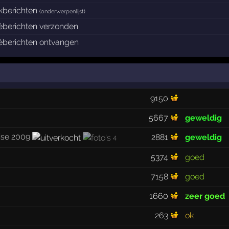
ckberichten
(
onderwerpenlijst
)
véberichten verzonden
véberichten ontvangen
9150
5667
geweldig
ise 2009
2881
geweldig
4
5374
goed
7158
goed
1660
zeer goed
263
ok