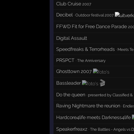
Club Cruise
2007
Decibel
·
Outdoor festival 2007
FFWD Fit for Free Dance Parade
20
Digital Assault
Speedfreaks & Terrorheads
·
Meets Ter
PRSPCT
·
The Anniversary
Ghosttown 2007
🎬
Bassleader
Do the queen
·
presented by Classified 
Raving Nightmare the reunion
·
Endles
Hardcore4life meets Darkness4life
Speakerfreaxz
·
The Battles - Angels vs D