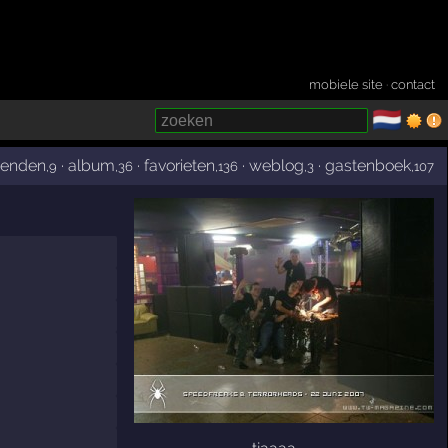
mobiele site
·
contact
🇳🇱
­
ienden
·
album
·
favorieten
·
weblog
·
gastenboek
,9
,36
,136
,3
,107