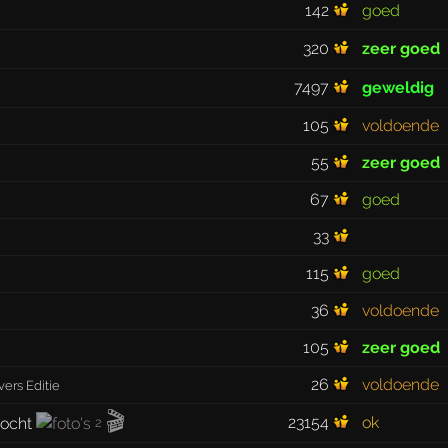
142
goed
320
zeer goed
7497
geweldig
105
voldoende
55
zeer goed
67
goed
33
115
goed
36
voldoende
105
zeer goed
26
voldoende
vers Editie
🎬
23154
ok
2