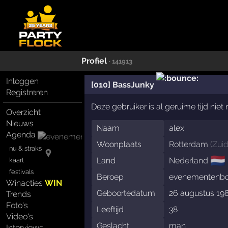
Profiel
· 141913
Inloggen
[010] BassJunky
Registreren
Deze gebruiker is al geruime tijd nie
Overzicht
Nieuws
Naam
alex
Agenda
Woonplaats
Rotterdam
(
Zui
nu & straks
🇳🇱
Land
Nederland
kaart
festivals
Beroep
evenementenbouw
Winacties
WIN
Geboortedatum
26 augustus 19
Trends
Foto's
Leeftijd
38
Video's
Geslacht
man
Interviews