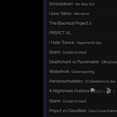
Smackdown
·
No Way Out
I love Tekno
·
Met een K
The Blackout Project 2
PRSPCT XL
I Hate Trance
·
Vageman B-day
Storm
·
Duister en hard
Deathchant vs Pacemaker
·
Official la
Waterfront
·
Grand opening
Hersenschudders
·
DJ Skeleton's b-day
🎬
A Nightmare Outdoor
2
Storm
·
Duister en hard
Prspct vs Classified
·
Club Cruise Editio