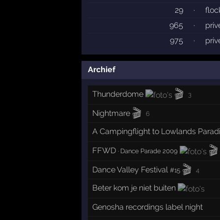
29
·
flo
965
·
pri
975
·
pri
Archief
🎬
Thunderdome
3
🎬
Nightmare
6
A Campingflight to Lowlands Parad
🎬
FFWD
·
Dance Parade 2009
🎬
Dance Valley Festival
#15
4
Beter kom je niet buiten
Genosha recordings label night