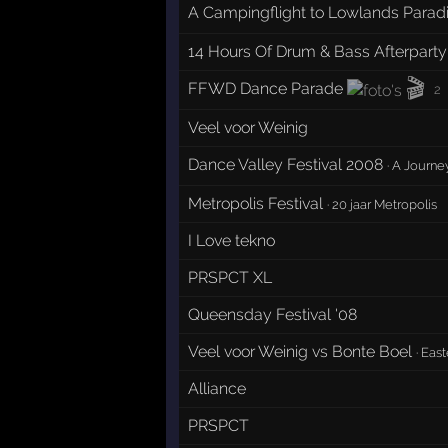
A Campingflight to Lowlands Parad
14 Hours Of Drum & Bass Afterparty
🎬
FFWD Dance Parade
2
Veel voor Weinig
Dance Valley Festival 2008
·
A Journe
Metropolis Festival
·
20 jaar Metropolis
I Love tekno
PRSPCT XL
Queensday Festival '08
Veel voor Weinig vs Bonte Boel
·
East
Alliance
PRSPCT