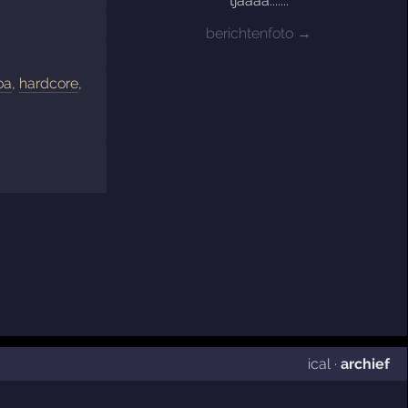
tjaaaa.......
berichtenfoto →
oa
,
hardcore
,
ical
·
archief