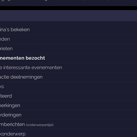
ina's bekeken
enden
rieten
nementen bezocht
e interessante evenementen
actie deelnemingen
ks
iteerd
erkingen
rderingen
umberichten
(
onderwerpenlijst
)
ckonderwerp