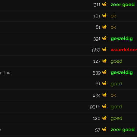
311
zeer goed
101
ok
81
ok
391
geweldig
567
waardeloo
127
goed
539
geweldig
bel tour
61
goed
234
ok
9516
goed
120
goed
57
zeer goed
n