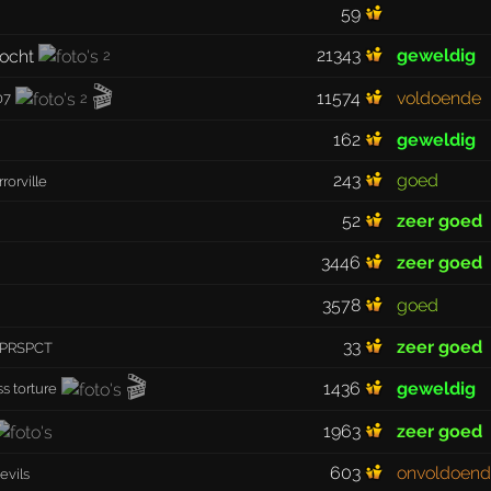
59
21343
geweldig
2
🎬
11574
voldoende
07
2
162
geweldig
243
goed
rorville
52
zeer goed
3446
zeer goed
3578
goed
33
zeer goed
& PRSPCT
🎬
1436
geweldig
s torture
1963
zeer goed
603
onvoldoen
evils