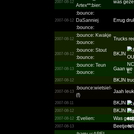
was geze
2007-08-12
Artex**­:bier:
:bounce:
DaSanniej
Errug dru
2007-08-12
:bounce:
:bounce: Kwakje
Trucks re
2007-08-12
:bounce:
:bounce: Stout
BKJN
2007-08-12
:bounce:
:bounce: Teun
Gaan we d
2007-08-13
:bounce:
BKJN tru
2007-08-12
:bounc­e:wiet­sie!­
Jaah leuk
2007-08-13
(f)
BKJN
2007-08-11
BKJN
2007-08-12
:Evelien:
Was gezel
2007-08-12
Beetje te
2007-08-13
:harry-u:APEL­