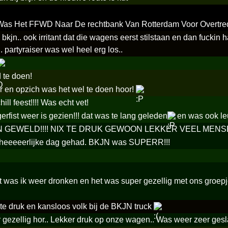
 Was Het FFWD Naar De rechtbank Van Rotterdam Voor Overtr
ij bkjn.. ook irritant dat die wagens eerst stilstaan en dan fuck
 partyraiser was wel heel erg los..
 te doen!
 en opzich was het wel te doen hoor!
ill feest!!!! Was echt vet!
erfist weer is gezien!!! dat was te lang geleden
en was ook le
GEWELD!!!! NIX TE DRUK GEWOON LEKKER VEEL MENSEN
 heeeeerlijke dag gehad. BKJN was SUPERR!!!
t was ik weer dronken en het was super gezellig met ons groep
te druk en kansloos volk bij de BKJN truck
gezellig hor.. Lekker druk op onze wagen.. Was weer zeer ges