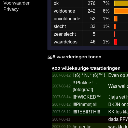
Voorwaarden
ok
276
7%
Privacy
voldoende
242
6%
onvoldoende
52
1%
slecht
33
1%
zeer slecht
5
waardeloos
46
1%
556 waarderingen tonen
500 willekeurige waarderingen
!­ (6) *­ N.­ *­ (6)™ !­
Even op a
2007-08-12
!!­ Plukkie !!­ -
Was wel d
2007-08-12
{fotograaf}-
!!!*WICKED™
Jjaja vet 
2007-08-14
!!!­Pimmetje!!!­
BKJN on
2007-08-12
!!!­REBIRTH!!!­
KK los kl
2007-08-12
dada FFWD
2007-08-11
!jeroentje!
was kk dr
2007-09-19