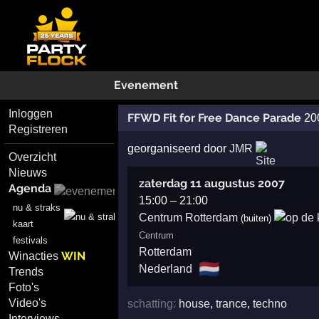
Evenement
Inloggen
FFWD Fit for Free Dance Parade
20
Registreren
georganiseerd door
JMR
Overzicht
Nieuws
zaterdag 11 augustus 2007
Agenda
15:00
–
21:00
nu & straks
Centrum Rotterdam
(buiten)
kaart
Centrum
festivals
Rotterdam
WIN
Winacties
🇳🇱
Nederland
Trends
Foto's
Video's
schatting:
house
,
trance
,
techno
Interviews