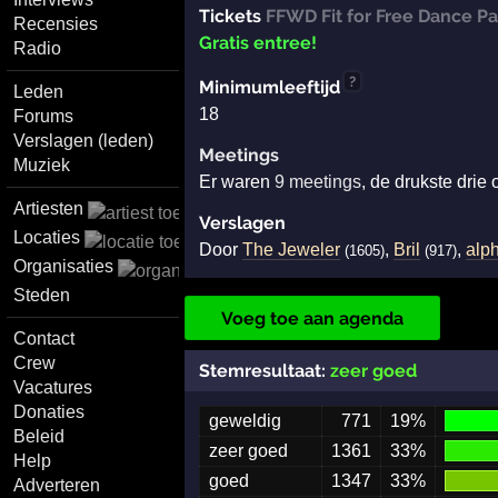
Tickets
FFWD Fit for Free Dance P
Recensies
Gratis entree!
Radio
?
Minimumleeftijd
Leden
18
Forums
Verslagen (leden)
Meetings
Muziek
Er waren
9 meetings
, de drukste drie
Artiesten
Verslagen
Locaties
Door
The Jeweler
,
Bril
,
alp
(1605)
(917)
Organisaties
Steden
Voeg toe aan agenda
Contact
Crew
Stemresultaat:
zeer goed
Vacatures
Donaties
geweldig
771
19%
Beleid
zeer goed
1361
33%
Help
goed
1347
33%
Adverteren