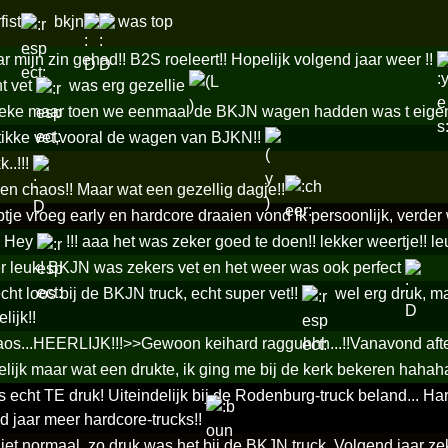
fist
bkjn
was top
r mijn zin gehad!! B2S roeleert!! Hopelijk volgend jaar weer !!
t vet
was erg gezellie
eke maar toen we eenmaal de BKJN wagen hadden was t eigenl
ikke vet,vooral de wagen van BJKN!!
..!!!
 een chaos!! Maar wat een gezellig dagje!!
btje vroeg early en hardcore draaien vond ik persoonlijk, verde
e Hey
!!! aaa het was zeker goed te doen!! lekker weertje!! 
 leuk! BKJN was zekers vet en het weer was ook perfect
cht loos bij de BKJN truck, echt super vet!!
wel erg druk, m
lijk!!
aos...HEERLIJK!!!>>Gewoon keihard ragguhhh...!!Vanavond afte
lijk maar wat een drukte, ik ging me bij de kerk bekeren hahah
echt TE druk! Uiteindelijk bij de Rodenburg-truck beland... Har
 jaar meer hardcore-trucks!!
iet normaal, zo druk was het bij de BKJN truck. Volgend jaar ze