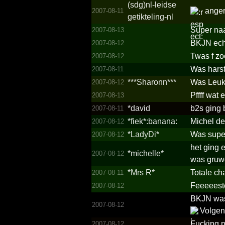
(sdg)nl-leidse
anger
2007-08-11
getikteling-nl
Super naa
2007-08-13
BKJN ech
2007-08-12
Twas f zo
2007-08-12
Was harst
2007-08-11
***­Sharonn***­
Was Leukk
2007-08-12
Pffff wat
2007-08-13
*david
b2s ging 
2007-08-11
*­fiek*­:banana:
Michel d
2007-08-12
*LadyDi*
Was super
2007-08-12
het ging e
*michelle*
2007-08-12
was gruwe
*Mrs R*
Totale ch
2007-08-11
Feeeeeste
2007-08-12
BKJN was 
2007-08-12
Volgend
Fucking n
2007-08-12