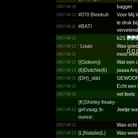
bagger
2007-08-20
#070 Bleekuh
Voor Mij
2007-08-12
te druk b
#BATI
2007-08-11
vervelend.
b2S
2007-08-12
' Lisan
Was goed
2007-08-12
mooi weer
2007-08-11
((Gideon))
Wat een ch
2007-08-12
(6)Dut­chie(6­)
jaaaa Ang
2007-08-13
(DH)_id&t
GEWOON 
2007-08-11
Echt een
2007-08-12
vet feets
2007-08-15
(K)Shirley freaky­
girl:v­aag::b­
Jeetje wa
2007-08-12
ounce:
Was echt 
2007-08-12
(L)Nat­alie(L­)
Was weer 
2007-08-12