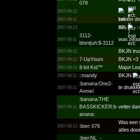
078
2007-08-12
Lekker dr
2007-08-11
b2s
:
2007-08-13
3112-
was zwaar br
2007-08-11
blontjuh:$­-3112
BKJN truc
2007-08-12
7-UpYours
BKJN <3 
2007-08-12
8-bit Kid™
Major Lea
2007-08-12
::mandy
BKJN
2007-08-11
:banan­a:One2­
te drukkk
2007-08-11
Annie!­
:banana:THE
BASSKI­CKER:b­
vetter dan
2007-08-11
anana:
Was een s
:bier: 076
2007-08-12
alles door
:bier:NL_­