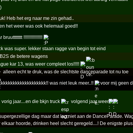
uk! Heb het erg naar me zin gehad..
 en het weer was ook helemaal goed!!
uutttttttt !!!!!!!!!!!!!!!!
k was super. lekker staan ragge van begin tot eind
B2S de betere wagens
gue kar 13, was weer compleet los!!!!!
alleen echt te druk, was de slechtste danceparade tot nu toe
kkkkkkkkkkkkkkkkkkkk!! was niet leuk meer..!!
voor mij geen d
 vorig jaar....en die bkjn truck
volgend jaar weer
upergezellige dag maar dat lag niet aan de DanceParade. Wage
 elkaar hoorde, drinken heel slecht geregeld....! De enigste plus