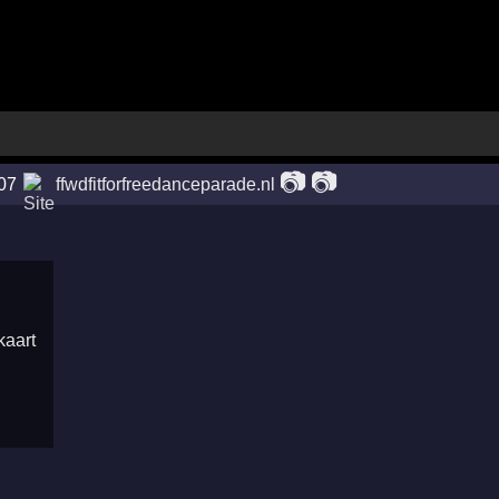
📷
📷
07
ffwdfitforfreedanceparade.nl