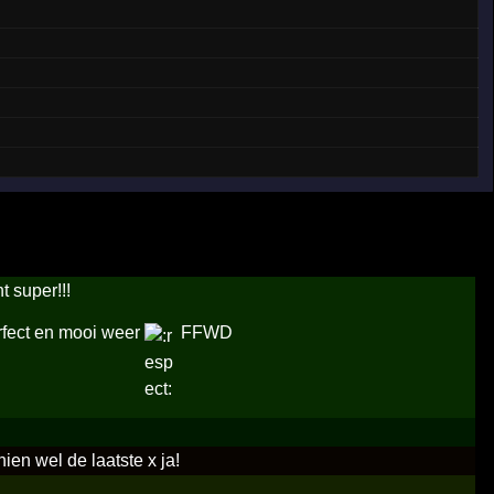
 super!!!
rfect en mooi weer
FFWD
en wel de laatste x ja!