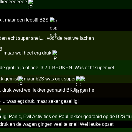
llieeeeeeeee
k.. maar een feest!! B2S
den echt super snel..... voor de rest we lachen
maar wel heel erg druk
e grot in ja of nee, 3,2,1 BEUKEN. Was echt super vet
ck gemist
maar b2S was ook super
, druk werd wel lekker gedraaid BKJN dan he
.. twas egt druk..maar zeker gezellig!
lig! Panic, Evil Activities en Paul lekker gedraaid op de B2S tr
 druk en de wagen gingen veel te snel! Wel leuke opzet!