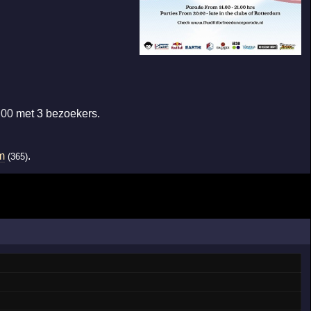
:00
met 3 bezoekers.
m
.
(365)