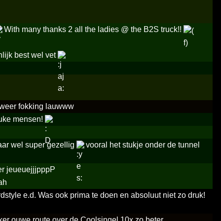
With many thanks 2 all the ladies @ the B2S truck!!
ijk best wel vet
r weer fokking lauwww
leuke mensen!
aar wel super gezellig
vooral het stukje onder de tunnel
r jeueuejjjpppP
ah
dstyle e.d. Was ook prima te doen en absoluut niet zo druk!
ker ouwe route over de Coolsingel 10x zo beter,