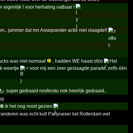
r eigenlijk ! voor herhaling vatbaar !
open.. jammer dat mn Assepoester actie niet slaagde!!
rucks was niet normaal
, hadden WE haast ofzo
Het
jk weertje
= voor mij een zeer geslaagde parade, zelfs één
super gedraaid nosferatu ook heerlijk gedraaid..
eb ik het nog nooit gezien
randeren was echt kut! Partyraiser liet Rotterdam wel