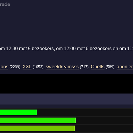
arade
 om
12:30
met 9 bezoekers, om
12:00
met 6 bezoekers en om
11
hons
,
XXL
,
sweetdreamsss
,
Chells
,
anonie
(2209)
(1653)
(717)
(589)