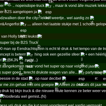
per
.. nopeisdope-truck
, maar ik vond álle muziek lekke
ter B2S aangelopen ja
ndzwalken door the city.. lekker weertje.. wel aardig zo
er&Angerfist
.... alleen het laatste stukje met 1 schoen gel
an Holly blijft t leukst
!
super bij de B2S Truck
00 man op Eendrachtsplein is echt té druk & het tempo van de t
ncept is beterrr
hing ook een gezellie sfeer
+ een héérli
e!
(BKJN
zucht...)
at aangekomen maar vond het super op naar volgend jaar
ck super goed.. terecht drukste wagen van alle...
partyraiser
feessie in de stad
, op naar decibel
ar me zin gehad met ons groepie
Alleen zo druk als dit jaar h
g druk bij bkjn truck & die nieuwe route kennen ze beter weer ve
Nosferatu wel gemist..(N)
 was vrij druk en die kut pogo voorderest wel aardig vermaakt