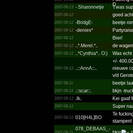
- Sharonnetje
't was su
2007-08-13
goed ach
2007-08-12
-BridgE-
beetje ro
2007-08-12
-denies*
Partyrais
2007-08-12
Bier!
2007-08-12
..*.­Merel.*..­
de wagen v
2007-08-12
..*­Cynthia*..­ O:)
Was echt 
2007-08-12
+/- 400.0
..::AnnA::..
nieuwe co
2007-08-12
v/d Gerst
beetje la
2007-08-11
.::scar::.
bkjn -tru
2007-08-12
.Ik.
Kei gaaf 
2007-08-12
Super na
2007-08-12
Te fuckin
010[H4L]BO
2007-08-12
stampen!
078_­DEBAAS_­
bkjn
t
2007-08-11