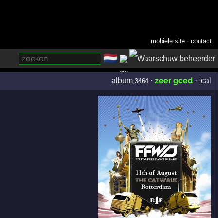
mobiele site
·
contact
🇳🇱
­
zeer goed
album
·
·
ical
,3464