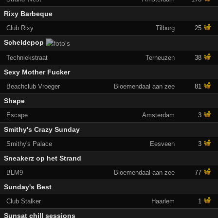
Rixy Barbeque
Club Rixy
Tilburg
25
Scheldepop
Techniekstraat
Terneuzen
38
Sexy Mother Fucker
Beachclub Vroeger
Bloemendaal aan zee
81
Shape
Escape
Amsterdam
3
Smithy's Crazy Sunday
Smithy's Palace
Eesveen
3
Sneakerz op het Strand
BLM9
Bloemendaal aan zee
77
Sunday's Best
Club Stalker
Haarlem
1
Sunsat chill sessions