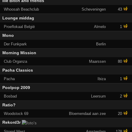
Ille Bitch and friends
Whoosah Beachclub
Scheveningen
43
Lounge middag
Proeflokaal België
Almelo
1
Mono
Der Funkpark
Berlin
Morning Mission
Club Organza
Maarssen
80
Pacha Classics
Pacha
Ibiza
1
Poolpop 2009
Bosbad
Leersum
2
Ratio?
Woodstock 69
Bloemendaal aan zee
20
Rekord3r
Strand West
Amsterdam
178