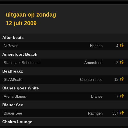
uitgaan op
zondag
12 juli 2009
After beats
Nr.7even
Heerlen
4
Amersfoort Beach
Stadspark Schothorst
Amersfoort
2
Beatfreakz
SLAM!café
Chersonissos
13
Blanes goes White
Arena Blanes
Blanes
7
Blauer See
Blauer See
Ratingen
337
Chakra Lounge