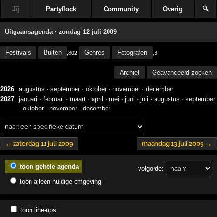
Jij
Partyflock
Community
Overig
🔍
Uitgaansagenda · zondag 12 juli 2009
Festivals
Buiten
Genres
Fotografen
,
,802
3
Archief
Geavanceerd zoeken
2026
:
augustus
·
september
·
oktober
·
november
·
december
2027
:
januari
·
februari
·
maart
·
april
·
mei
·
juni
·
juli
·
augustus
·
september
·
oktober
·
november
·
december
← zaterdag 11 juli 2009
maandag 13 juli 2009 →
toon gehele agenda
volgorde:
toon alleen huidige omgeving
toon line-ups