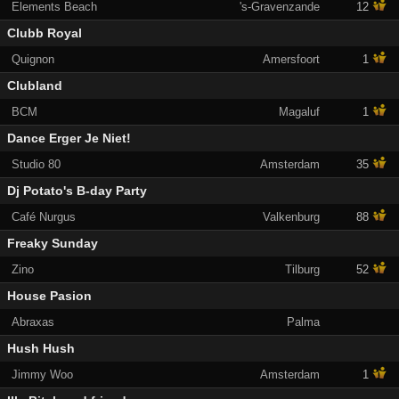
Elements Beach
's-Gravenzande
12
Clubb Royal
Quignon
Amersfoort
1
Clubland
BCM
Magaluf
1
Dance Erger Je Niet!
Studio 80
Amsterdam
35
Dj Potato's B-day Party
Café Nurgus
Valkenburg
88
Freaky Sunday
Zino
Tilburg
52
House Pasion
Abraxas
Palma
Hush Hush
Jimmy Woo
Amsterdam
1