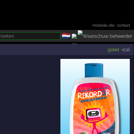
mobiele site
·
contact
🇳🇱
­
goed
·
ical