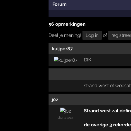
Forum
56 opmerkingen
Deel je mening!
Log in
of
registree
kuijper87
DIK
strand west of woosa
j0z
Strand west zal defin
donateur
de overige 3 rekorde