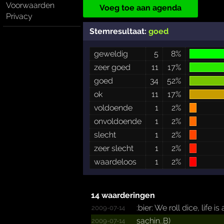
Voorwaarden
Voeg toe aan agenda
Privacy
Stemresultaat:
goed
geweldig
5
8%
zeer goed
11
17%
goed
34
52%
ok
11
17%
voldoende
1
2%
onvoldoende
1
2%
slecht
1
2%
zeer slecht
1
2%
waardeloos
1
2%
14 waarderingen
:bier: We roll dice, life i
2009-07-14
sachin..B)
2009-07-14