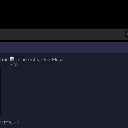
Music
,
Chemistry
,
One-Music
inimal
× 2