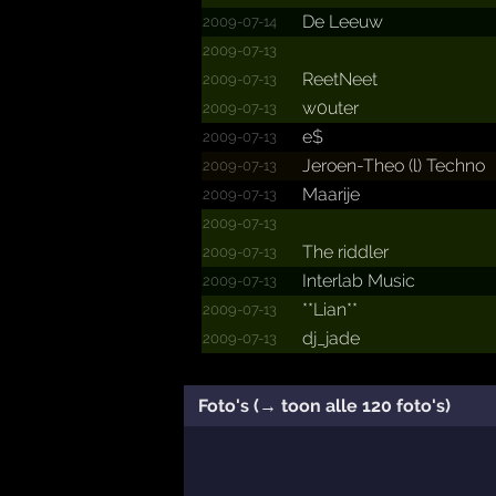
De Leeuw
2009-07-14
2009-07-13
ReetNeet
2009-07-13
w0uter
2009-07-13
e$
2009-07-13
Jeroen-Theo (l) Techno
2009-07-13
Maarije
2009-07-13
2009-07-13
The riddler
2009-07-13
Interlab Music
2009-07-13
**Lian**
2009-07-13
dj_jade
2009-07-13
Foto's (→ toon alle 120 foto's)