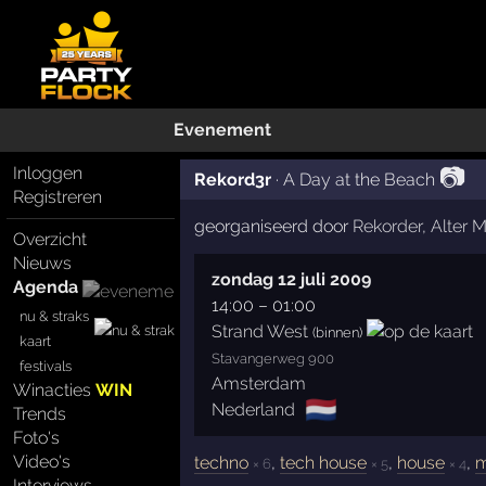
Evenement
📷
Inloggen
Rekord3r
·
A Day at the Beach
Registreren
georganiseerd door
Rekorder
,
Alter 
Overzicht
Nieuws
zondag 12 juli 2009
Agenda
14:00
–
01:00
nu & straks
Strand West
(binnen)
kaart
Stavangerweg 900
festivals
Amsterdam
Winacties
WIN
🇳🇱
Nederland
Trends
Foto's
Video's
techno
,
tech house
,
house
,
m
× 6
× 5
× 4
Interviews