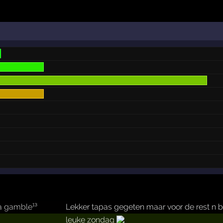
s a gamble¹³
Lekker tapas gegeten maar voor de rest n b
leuke zondag