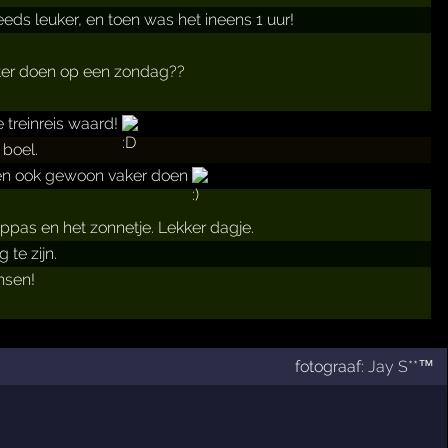
eds leuker, en toen was het ineens 1 uur!
beter doen op een zondag??
 treinreis waard!
boel.
ngen ook gewoon vaker doen
pas en het zonnetje. Lekker dagje.
te zijn.
ensen!
fotograaf:
Jay S**™