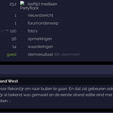
23.2
leeftijd
mediaan
1
·
nieuwsbericht
1
·
forumonderwerp
120
·
foto's
y S**™:
56
·
opmerkingen
14
·
waarderingen
goed
·
stemresultaat
(66 stemmen)
rand West
d voor Rekord3r om naar buiten te gaan. En dat zal gebeuren o
r al bekend was gemaakt en de eerste strand editie eind mei
ekken.
2