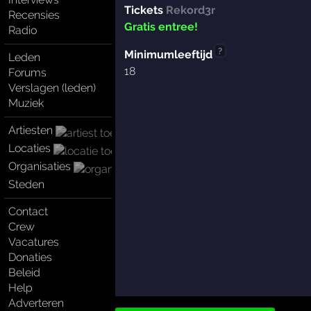
Tickets
Rekord3r
Recensies
Gratis entree!
Radio
?
Minimumleeftijd
Leden
18
Forums
Verslagen (leden)
Muziek
Artiesten
Locaties
Organisaties
Steden
Contact
Crew
Vacatures
Donaties
Beleid
Help
Adverteren