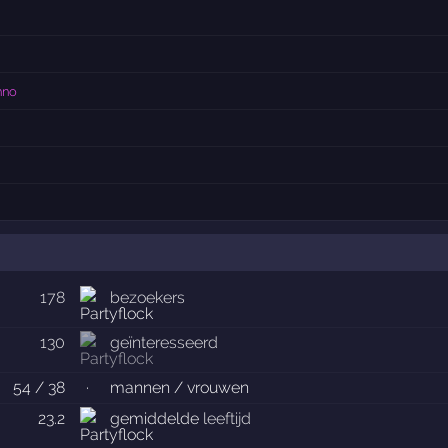
hno
178
bezoekers
130
geïnteresseerd
54 / 38
·
mannen / vrouwen
23.2
gemiddelde
leeftijd