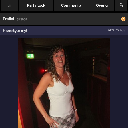
Jij
Partyflock
Community
Overig
🔍
Profiel
· 383631
album
Hardstyle c@t
,568