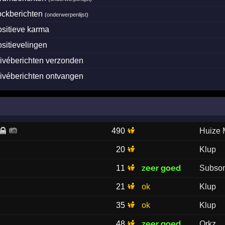
lockberichten
(
onderwerpenlijst
)
ositieve karma
ositievelingen
rivéberichten verzonden
rivéberichten ontvangen
490
Huize
20
Klup
zeer goed
11
Subson
21
ok
Klup
35
ok
Klup
zeer goed
48
Orkz