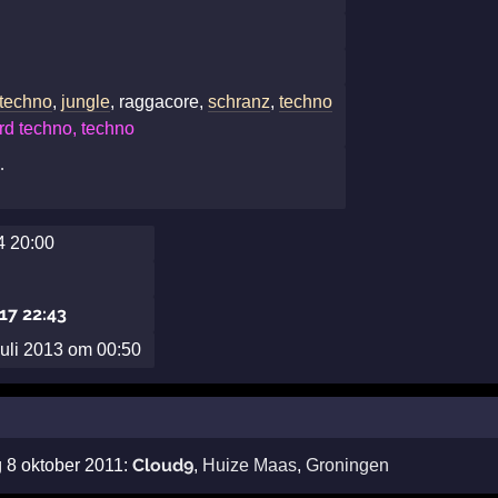
 techno
,
jungle
, raggacore,
schranz
,
techno
rd techno, techno
…
4 20:00
017 22:43
uli 2013 om 00:50
Cloud9
g 8 oktober 2011:
,
Huize Maas
,
Groningen