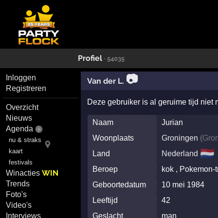
Profiel
· 54035
📷
Inloggen
Van der L.
Registreren
Deze gebruiker is al geruime tijd niet
Overzicht
Nieuws
Naam
Jurian
Agenda
Woonplaats
Groningen
(
Gro
nu & straks
🇳🇱
kaart
Land
Nederland
festivals
Beroep
kok , Pokemon-t
WIN
Winacties
Trends
Geboortedatum
10 mei 1984
Foto's
Leeftijd
42
Video's
Interviews
Geslacht
man