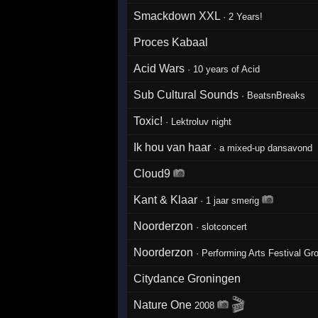
Smackdown XXL
·
2 Years!
Proces Kabaal
Acid Wars
·
10 years of Acid
Sub Cultural Sounds
·
BeatsnBreaks
Toxic!
·
Lektroluv night
Ik hou van haar
·
a mixed-up dansavond
Cloud9
Kant & Klaar
·
1 jaar smerig
Noorderzon
·
slotconcert
Noorderzon
·
Performing Arts Festival Gr
Citydance Groningen
🎬
Nature One
2008