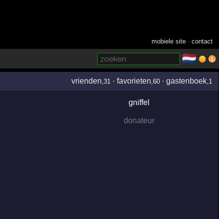
mobiele site
·
contact
🇳🇱
­
vrienden
·
favorieten
·
gastenboek
,31
,60
,1
gniffel
donateur