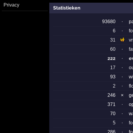
Privacy
Statistieken
93680
·
p
6
·
fo
31
v
60
·
f
222
e
·
17
·
o
93
·
w
2
·
fl
246
×
g
371
·
o
70
·
w
5
·
f
286
·
f