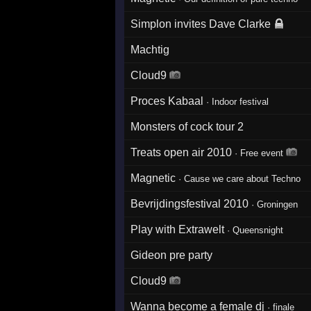
Simplon invites Dave Clarke
Machtig
Cloud9
Proces Kabaal
·
Indoor festival
Monsters of cock tour 2
Treats open air 2010
·
Free event
Magnetic
·
Cause we care about Techno
Bevrijdingsfestival 2010
·
Groningen
Play with Extrawelt
·
Queensnight
Gideon pre party
Cloud9
Wanna become a female dj
·
finale