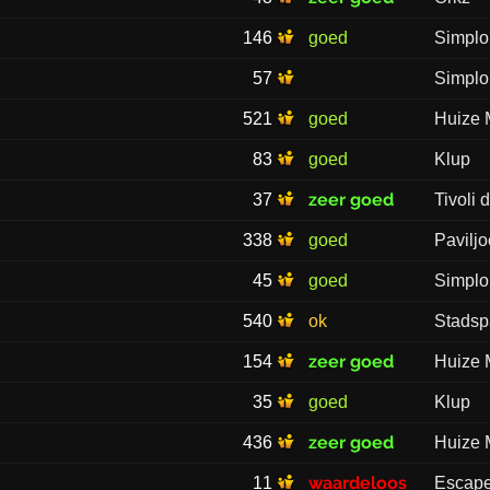
146
goed
Simplo
57
Simplo
521
goed
Huize
83
goed
Klup
zeer goed
37
Tivoli 
338
goed
Pavilj
45
goed
Simplo
540
ok
Stadsp
zeer goed
154
Huize
35
goed
Klup
zeer goed
436
Huize
waardeloos
11
Escap