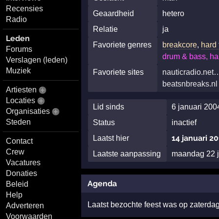
Recensies
Geaardheid
hetero
Radio
Relatie
ja
Leden
Favoriete genres
breakcore
,
hard
Forums
drum & bass, ha
Verslagen (leden)
Muziek
Favoriete sites
nauticradio.net
beatsnbreaks.nl
Artiesten
Locaties
Lid sinds
6 januari 200
Organisaties
Steden
Status
inactief
14 januari 2
Laatst hier
Contact
Crew
Laatste aanpassing
maandag 22 j
Vacatures
Donaties
Agenda
Beleid
Help
Laatst bezochte feest was op zaterda
Adverteren
Voorwaarden