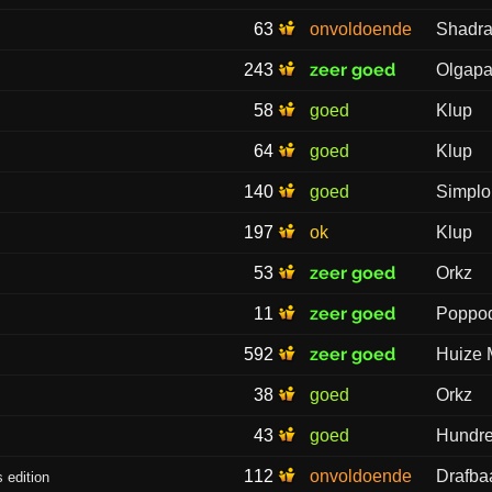
63
onvoldoende
Shadr
zeer goed
243
Olgapa
58
goed
Klup
64
goed
Klup
140
goed
Simplo
197
ok
Klup
zeer goed
53
Orkz
zeer goed
11
Poppo
zeer goed
592
Huize
38
goed
Orkz
43
goed
Hundr
112
onvoldoende
Drafba
 edition