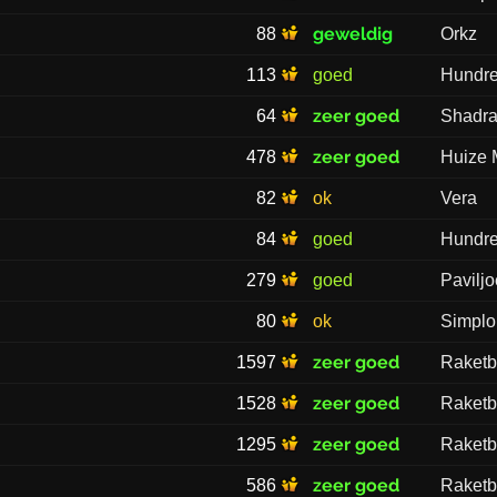
geweldig
88
Orkz
113
goed
Hundr
zeer goed
64
Shadr
zeer goed
478
Huize
82
ok
Vera
84
goed
Hundr
279
goed
Pavilj
80
ok
Simplo
zeer goed
1597
Raketb
zeer goed
1528
Raketb
zeer goed
1295
Raketb
zeer goed
586
Raketb
y