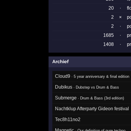
20
·
f
2
×
p
2
·
p
1685
·
p
1408
·
p
Archief
Cloud9
·
5 year anniversary & final edition
Dubikus
·
Dubstep vs Drum & Bass
Submerge
·
Drum & Bass (3rd edition)
Nachtklup Afterparty Gideon festival
Tec8h11no2
Magnetic
·
Our definition of pure techno