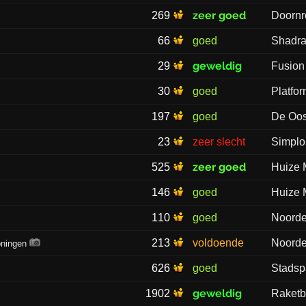
zeer goed
269
Doornr
66
goed
Shadr
geweldig
29
Fusion
30
goed
Platfor
197
goed
De Oos
23
zeer slecht
Simplo
zeer goed
525
Huize
146
goed
Huize
110
goed
Noorde
213
voldoende
Noorde
oningen
626
goed
Stadsp
geweldig
1902
Raketb