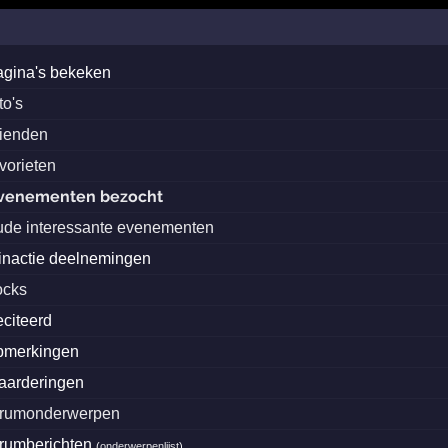
agina's bekeken
to's
rienden
avorieten
venementen bezocht
ude interessante evenementen
inactie deelnemingen
ocks
eciteerd
pmerkingen
aarderingen
orumonderwerpen
orumberichten
(
onderwerpenlijst
)