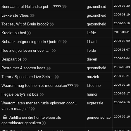
2006-03-20
Surinaams of Hollandse pot....????
gezondheid
2006-03-19
Lekkerste Vlees
gezondheid
2006-03-19
Tosties, Wit of Bruin brood?
gezondheid
2006-03-11
Kraakt jou bed
liefde
2006-03-09
Schranz ontgroening op In Qontrol?
f:hard
2006-03-07
Hoe ziet jou leven er over ....
liefde
2006-03-04
Bespaartips
dieren
2006-03-03
Pasta met 4 soorten kaas
gezondheid
2006-02-21
Terror / Speedcore Live Sets...
muziek
2006-02-18
Waarom mag techno niet meer beuken???
f:techno
2006-02-17
Illegale party's int bos
humor
2006-02-16
Waarom laten mensen ruzie oplossen door 1
expressie
van zn maatjes?
2006-02-16
Antillianen die hun telefoon als
gemeenschap
ghettoblaster gebruiken
2006-02-16