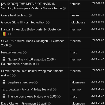
2006-10-29
[28/10/2006] THE NERVE OF HARD @
f:breaks
Simplon, Groningen - Raiden - Noisia - Nicon
2006-10-12
Crazy hard techno..
muziek
2006-10-08
Groove Sluts III - Limited edition
f:clubhouse
2006-09-08
Hangar 1 - Amok's B-day party @ Oostende
f:techno
🇧🇪
2006-09-02
CLOUD 9 : Huize Maas Groningen 21 Oktober
f:techno
2006
2006-08-22
Freeze Festival
f:hard
2006-07-17
Nature One - 4,5,6 augustus 2006 -
f:techno
Raketenbasis Kastellaun
2006-06-26
I Love techno 2006 (lekker vroeg maar maakt
f:techno
niet uit)
2006-06-02
Legalize streetrave
f:algemeen
2006-05-29
Tanz gewitter · Arkus P. b'day festival
f:techno
2006-05-17
Thunderdome Area Nature one 2006
f:hard
2006-04-26
Dave Clarke in Groningen 28 april
f:algemeen