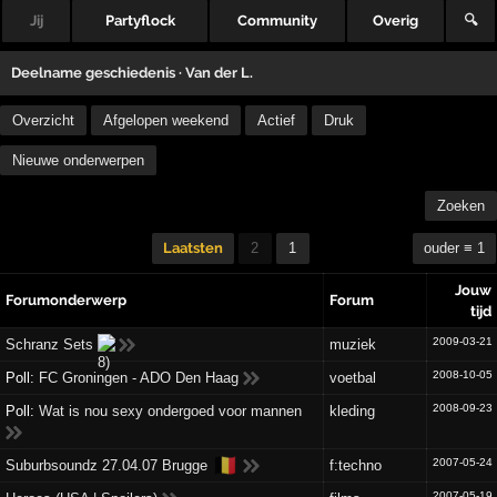
Jij
Partyflock
Community
Overig
🔍
Deelname geschiedenis ·
Van der L.
Overzicht
Afgelopen weekend
Actief
Druk
Nieuwe onderwerpen
Zoeken
Laatsten
2
1
ouder ≡ 1
Jouw
Forumonderwerp
Forum
tijd
2009-03-21
Schranz Sets
muziek
2008-10-05
Poll:
FC Groningen - ADO Den Haag
voetbal
2008-09-23
Poll:
Wat is nou sexy ondergoed voor mannen
kleding
🇧🇪
2007-05-24
Suburbsoundz 27.04.07 Brugge
f:techno
2007-05-19