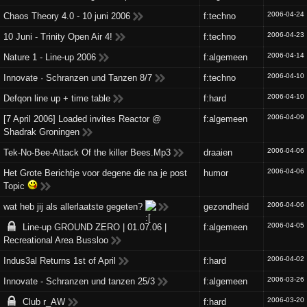
2006-04-24
Chaos Theory 4.0 - 10 juni 2006
f:techno
2006-04-23
10 Juni - Trinity Open Air 4!
f:techno
2006-04-14
Nature 1 - Line-up 2006
f:algemeen
2006-04-10
Innovate · Schranzen und Tanzen 8/7
f:techno
2006-04-10
Defqon line up + time table
f:hard
2006-04-09
[7 April 2006] Loaded invites Reactor @
f:algemeen
Shadrak Groningen
2006-04-06
Tek-No-Bee-Attack Of the killer Bees.Mp3
draaien
2006-04-06
Het Grote Berichtje voor degene die na je post
humor
Topic
2006-04-06
wat heb jij als allerlaatste gegeten?
gezondheid
2006-04-05
Line-up GROUND ZERO | 01.07.06 |
f:algemeen
Recreational Area Bussloo
2006-04-02
Indus3al Returns 1st of April
f:hard
2006-03-26
Innovate - Schranzen und tanzen 25/3
f:algemeen
2006-03-20
Club r_AW
f:hard