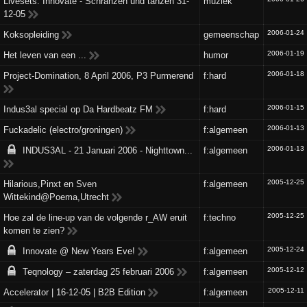
Livesets: Innovate - Schranzen und tanzen 31-
muziek
12-05
2006-01-24
Koksopleiding
gemeenschap
2006-01-19
Het leven van een ...
humor
2006-01-18
Project-Domination, 8 April 2006, P3 Purmerend
f:hard
2006-01-15
Indus3al special op Da Hardbeatz FM
f:hard
2006-01-13
Fuckadelic (electro/groningen)
f:algemeen
2006-01-13
INDUS3AL - 21 Januari 2006 - Nighttown...
f:algemeen
2005-12-25
Hilarious,Pinxt en Sven
f:algemeen
Wittekind@Poema,Utrecht
2005-12-25
Hoe zal de line-up van de volgende r_AW eruit
f:techno
komen te zien?
2005-12-24
Innovate @ New Years Eve!
f:algemeen
2005-12-12
Teqnology – zaterdag 25 februari 2006
f:algemeen
2005-12-11
Accelerator | 16-12-05 | B2B Edition
f:algemeen