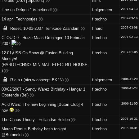
Heroes (USA | Spoilers)
films
2007-04-13
Line-up Defqon.1 is bekend!
f:algemeen
2007-03-16
14 april Technootjes
f:techno
2007-03-08
Reset, 10-03-2007 Hemkade Zaandam
f:hard
2007-02-13
CLOUD 9 : Huize Maas Groningen 10 Februari
f:techno
2007
2007-01-05
12-01 USB On Snow @ Fusion Building
f:techno
Munster!
(HARDTECHNO_MINIMAL_ELECTRO_HOUSE
)
2006-11-29
R.a.a.r (nieuw concept BKJN)
f:algemeen
2006-11-24
03/02/2007 - Sandy Warez Birthday - Hangar 1
f:techno
Oostende (Bel)
2006-11-05
Acid Wars: The new beginning [Butan Club] 4
f:techno
nov
2006-10-31
The Chaos Theory · Hollandse Helden
f:techno
2006-10-31
Marco Remus Birthday bash tonight
f:techno
@Butanclub