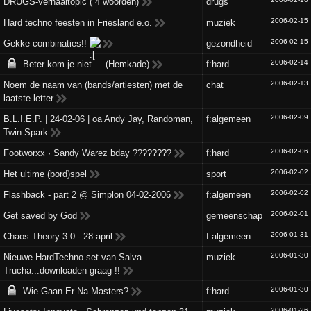
DRUGS-verhaaltopic ( 4 woorden)
drugs
2006-02-15
Hard techno feesten in Friesland e.o.
muziek
2006-02-15
Gekke combinaties!!
gezondheid
2006-02-14
Beter kom je niet.... (Hemkade)
f:hard
2006-02-13
Noem de naam van (bands/artiesten) met de
chat
laatste letter
2006-02-09
B.L.I.E.P. | 24-02-06 | oa Andy Jay, Randoman,
f:algemeen
Twin Spark
2006-02-06
Footworxx · Sandy Warez bday ????????
f:hard
2006-02-02
Het ultime (bord)spel
sport
2006-02-02
Flashback - part 2 @ Simplon 04-02-2006
f:algemeen
2006-02-01
Get saved by God
gemeenschap
2006-01-31
Chaos Theory 3.0 - 28 april
f:algemeen
2006-01-30
Nieuwe HardTechno set van Salva
muziek
Trucha...downloaden graag !!
2006-01-30
Wie Gaan Er Na Masters?
f:hard
2006-01-26