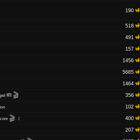
190
518
491
157
1456
5685
1464
🎬
356
geil
102
ion
🎬
400
core
2
207