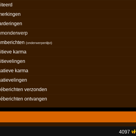
iteerd
merkingen
rderingen
rumonderwerp
umberichten
(
onderwerpenlijst
)
itieve karma
itievelingen
atieve karma
atievelingen
véberichten verzonden
véberichten ontvangen
4097