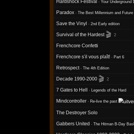
Hardshock Festival
·
Your Underground D
Paradox
· The Best Millennium and Futur
Save the Vinyl
·
2nd Early edition
🎬
Survival of the Hardest
2
Frenchcore Confetti
Frenchcore s'il vous plaît!
·
Part 6
Retrospect
·
The 4th Edition
🎬
Decade 1990-2000
2
7 Gates to Hell
·
Legends of the Hard
Mindcontroller
·
Re-live the past
The Destroyer Solo
Gabbers United
·
The Hitman B-Day Bas