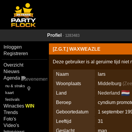
Profiel
· 1283483
Inloggen
[Z.G.T.] WAXWEAZLE
Registreren
Deze gebruiker is al geruime tijd niet
Overzicht
Nieuws
Naam
lars
Agenda
Woonplaats
Middelburg
(
Zee
nu & straks
🇳🇱
Land
Nederland
kaart
festivals
Beroep
cyndium promot
Winacties
WIN
Geboortedatum
1 september 19
Trends
Foto's
Leeftijd
31
Video's
Geslacht
man
Interviews