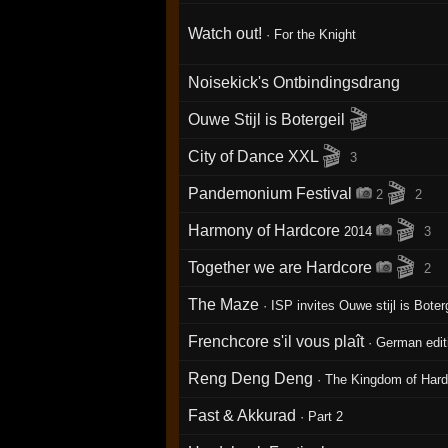
Watch out!
·
For the Knight
Noisekick's Ontbindingsdrang
🎬
Ouwe Stijl is Botergeil
🎬
City of Dance XXL
3
🎬
Pandemonium Festival
2
2
🎬
Harmony of Hardcore
2014
3
🎬
Together we are Hardcore
2
The Maze
·
ISP invites Ouwe stijl is Boter
Frenchcore s'il vous plaît
·
German edit
Reng Deng Deng
·
The Kingdom of Hard
Fast & Akkurad
·
Part 2