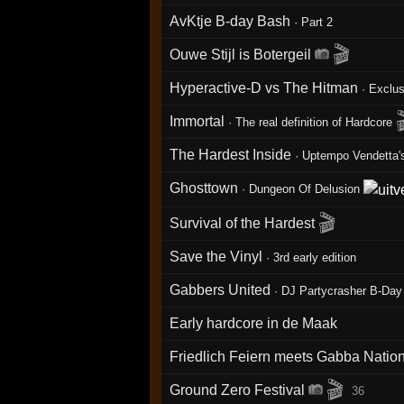
AvKtje B-day Bash
·
Part 2
🎬
Ouwe Stijl is Botergeil
Hyperactive-D vs The Hitman
·
Exclus
Immortal
·
The real definition of Hardcore
The Hardest Inside
·
Uptempo Vendetta'
Ghosttown
·
Dungeon Of Delusion
🎬
Survival of the Hardest
Save the Vinyl
·
3rd early edition
Gabbers United
·
DJ Partycrasher B-Day
Early hardcore in de Maak
Friedlich Feiern meets Gabba Natio
🎬
Ground Zero Festival
36