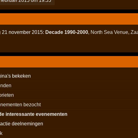
februari 2015 om 19:55
ag 21 november 2015:
Decade 1990-2000
,
North Sea Venue
,
Za
ina's bekeken
enden
orieten
nementen bezocht
de interessante evenementen
actie deelnemingen
ck