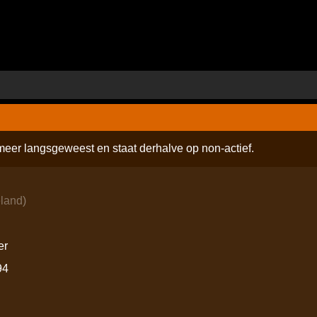
 meer langsgeweest en staat derhalve op non-actief.
land
)
er
94