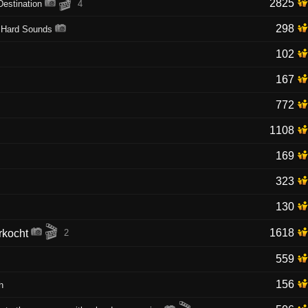
🎬
2825
estination
4
298
e Hard Sounds
102
167
772
1108
169
323
130
🎬
1618
2
559
156
h