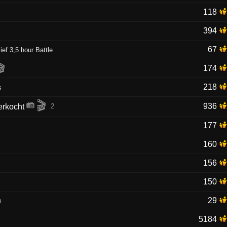
118
394
67
ief 3,5 hour Battle
🎬
174
218
s
🎬
936
2
177
160
156
150
n
29
5184