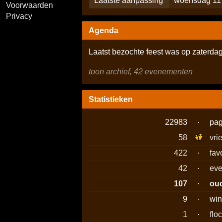
Laatste aanpassing
woensdag 11 
Voorwaarden
Privacy
Agenda
Laatst bezochte feest was op zaterd
toon archief, 42 evenementen
Statistieken
22983
·
pag
58
vri
422
·
fav
42
·
eve
107
·
ou
9
·
win
1
·
flo