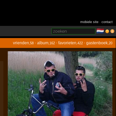
mobiele site
·
contact
🇳🇱
­
vrienden
·
album
·
favorieten
·
gastenboek
,58
,162
,422
,20