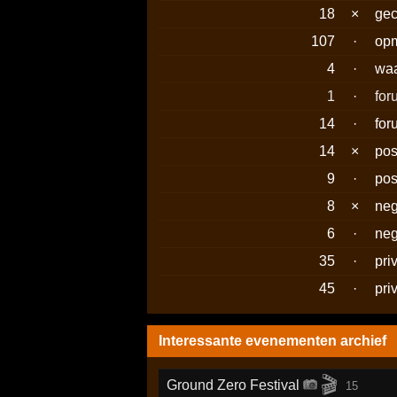
18
×
gec
107
·
op
4
·
waa
1
·
fo
14
·
for
14
×
pos
9
·
pos
8
×
neg
6
·
neg
35
·
pri
45
·
pri
Interessante evenementen archief
🎬
Ground Zero Festival
15