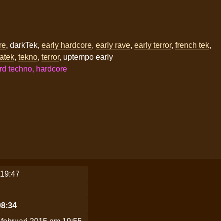
re
, darkTek,
early hardcore
,
early rave
,
early terror
,
french tek
,
atek
,
tekno
,
terror
, uptempo early
rd techno, hardcore
 19:47
08:34