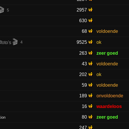
🎬
2957
5
630
68
voldoende
🎬
9525
ok
4
263
zeer goed
43
voldoende
202
ok
59
voldoende
189
onvoldoende
16
waardeloos
80
zeer goed
tion
247