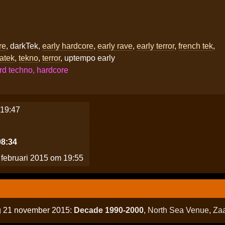
re
, darkTek,
early hardcore
,
early rave
,
early terror
,
french tek
,
atek
,
tekno
,
terror
, uptempo early
rd techno, hardcore
 19:47
08:34
februari 2015 om 19:55
ag 21 november 2015:
Decade 1990-2000
,
North Sea Venue
,
Za