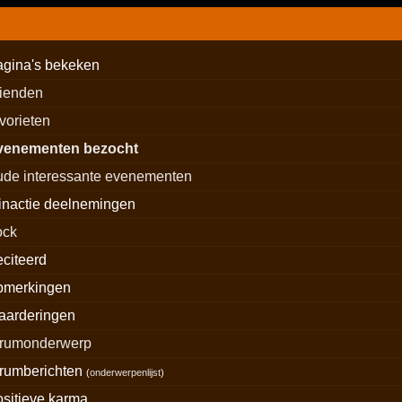
agina's bekeken
rienden
avorieten
venementen bezocht
ude interessante evenementen
inactie deelnemingen
ock
eciteerd
pmerkingen
aarderingen
orumonderwerp
orumberichten
(
onderwerpenlijst
)
ositieve karma