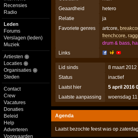
Recensies
Geaardheid
hetero
Radio
Relatie
ja
Leden
Favoriete genres
artcore,
breakco
Forums
frenchcore
,
ragg
Verslagen (leden)
drum & bass, ha
Muziek
Links
Artiesten
Locaties
Lid sinds
8 maart 2012
Organisaties
Steden
Status
inactief
Laatst hier
5 april 2016 
Contact
Crew
Laatste aanpassing
woensdag 11 
Vacatures
Donaties
Agenda
Beleid
Help
Laatst bezochte feest was op zaterd
Adverteren
Voorwaarden