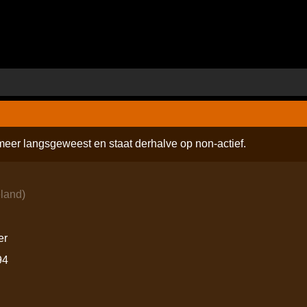
 meer langsgeweest en staat derhalve op non-actief.
land
)
er
94