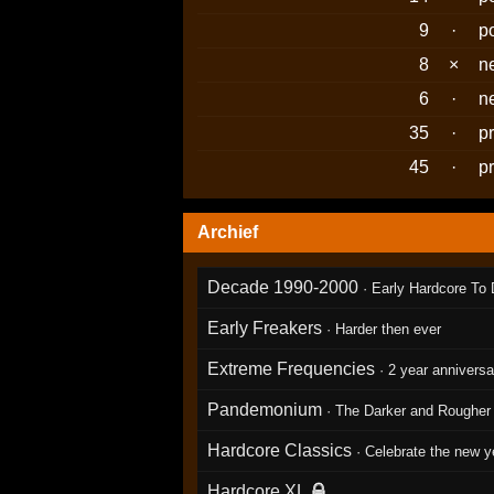
9
·
p
8
×
n
6
·
n
35
·
p
45
·
p
Archief
Decade 1990-2000
·
Early Hardcore To
Early Freakers
·
Harder then ever
Extreme Frequencies
·
2 year anniversa
Pandemonium
· The Darker and Rougher 
Hardcore Classics
· Celebrate the new y
Hardcore XL