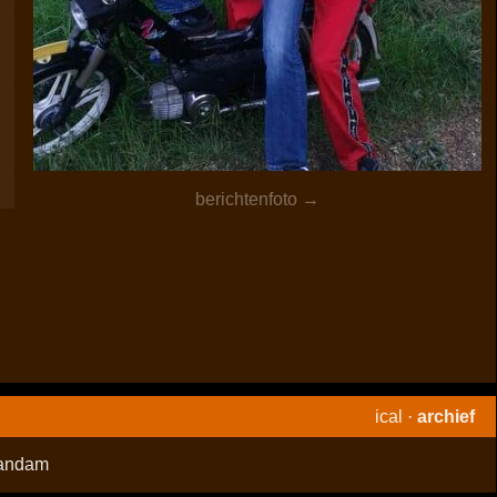
berichtenfoto →
ical
·
archief
andam