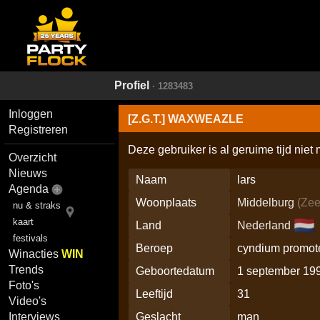
Profiel
· 1283483
Inloggen
[Z.G.T.] WAXWEAZLE
Registreren
Deze gebruiker is al geruime tijd niet
Overzicht
Nieuws
Naam
lars
Agenda
Woonplaats
Middelburg
(
Zee
nu & straks
🇳🇱
kaart
Land
Nederland
festivals
Beroep
cyndium promot
Winacties
WIN
Trends
Geboortedatum
1 september 19
Foto's
Leeftijd
31
Video's
Geslacht
man
Interviews