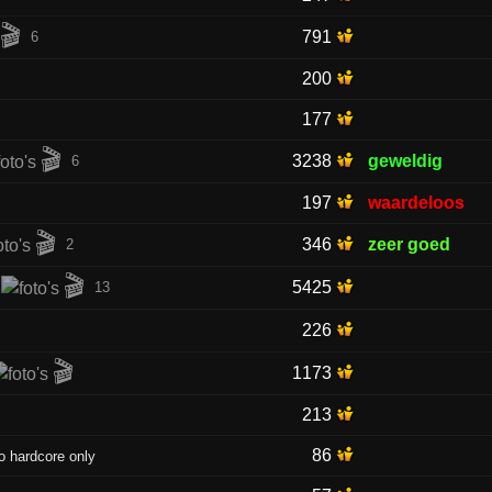
🎬
791
6
200
177
🎬
3238
geweldig
6
197
waardeloos
🎬
346
zeer goed
2
🎬
5425
13
226
🎬
1173
213
86
o hardcore only