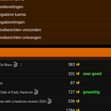
ositievelingen
egatieve karma
egatievelingen
rivéberichten verzonden
rivéberichten ontvangen
🎬
383
 Da Maxx
2
101
zeer goed
87
ry
🎬
727
geweldig
Side of Early Hardcore
🎬
536
ear with a hardcore reunion 2015
1284