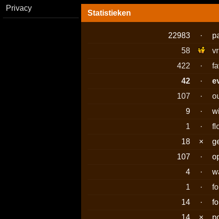
Privacy
Statistieken
22983
·
p
58
v
422
·
f
42
·
e
107
·
o
9
·
w
1
·
fl
18
×
g
107
·
o
4
·
w
1
·
f
14
·
f
14
×
p