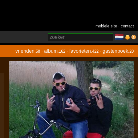
mobiele site
·
contact
🇳🇱
­
vrienden
·
album
·
favorieten
·
gastenboek
,58
,162
,422
,20