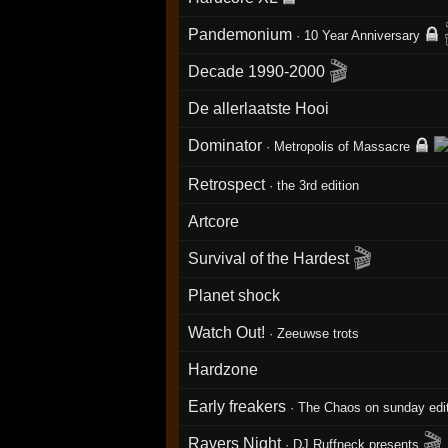
Pandemonium
·
10 Year Anniversary
🎬
Decade 1990-2000
De allerlaatste Hooi
Dominator
·
Metropolis of Massacre
Retrospect
·
the 3rd edition
Artcore
🎬
Survival of the Hardest
Planet shock
Watch Out!
·
Zeeuwse trots
Hardzone
Early freakers
·
The Chaos on sunday edi
🎬
Ravers Night
·
DJ Ruffneck presents