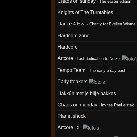
Chaos on sunday
·
The easter edition
Knights of The Turntables
Dance 4 Eva
·
Charity for Evelien Wismei
Hardcore zone
Hardcore
Artcore
·
Last dedication to Noizer
Tempo Team
·
The early b-day bash
Early freakers
Hakkûh met je blije bakkes
Chaos on monday
·
Invites Paul elstak
Planet shock
Artcore
·
XL