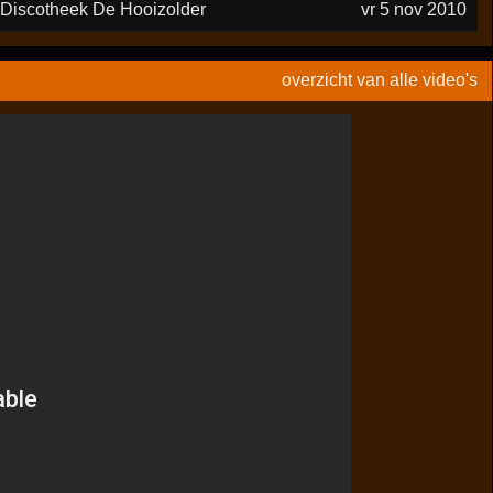
Discotheek De Hooizolder
vr 5 nov 2010
overzicht van alle video's