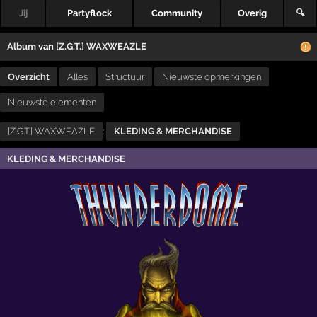
Jij
Partyflock
Community
Overig
🔍
Album
van
[Z.G.T.] WAXWEAZLE
Overzicht
Alles
Structuur
Nieuwste opmerkingen
Nieuwste elementen
[Z.G.T.] WAXWEAZLE
:
KLEDING & MERCHANDISE
KLEDING & MERCHANDISE