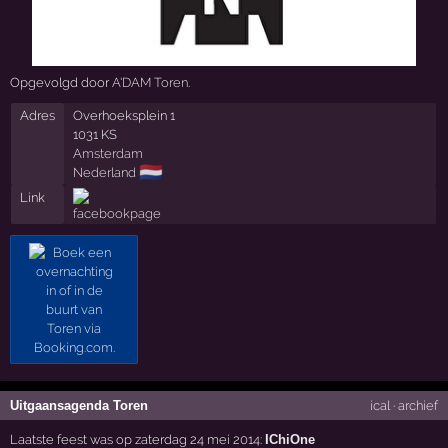
Opgevolgd door
A'DAM Toren
.
Adres
Overhoeksplein 1
1031 KS
Amsterdam
🇳🇱
Nederland
Link
Uitgaansagenda Toren
ical
·
archief
Laatste feest was op zaterdag 24 mei 2014:
IChiOne