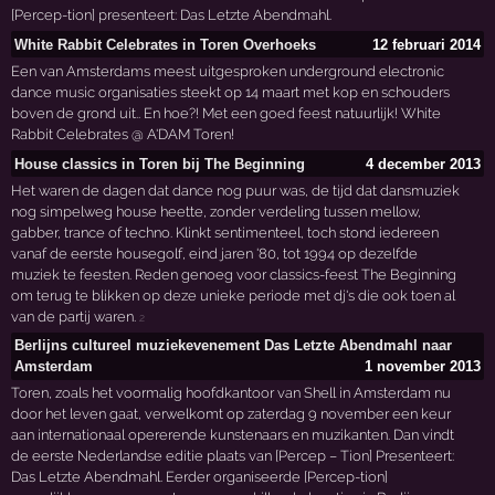
[Percep-tion] presenteert: Das Letzte Abendmahl.
White Rabbit Celebrates in Toren Overhoeks
12 februari 2014
Een van Amsterdams meest uitgesproken underground electronic
dance music organisaties steekt op 14 maart met kop en schouders
boven de grond uit.. En hoe?! Met een goed feest natuurlijk! White
Rabbit Celebrates @ A'DAM Toren!
House classics in Toren bij The Beginning
4 december 2013
Het waren de dagen dat dance nog puur was, de tijd dat dansmuziek
nog simpelweg house heette, zonder verdeling tussen mellow,
gabber, trance of techno. Klinkt sentimenteel, toch stond iedereen
vanaf de eerste housegolf, eind jaren '80, tot 1994 op dezelfde
muziek te feesten. Reden genoeg voor classics-feest The Beginning
om terug te blikken op deze unieke periode met dj's die ook toen al
van de partij waren.
2
Berlijns cultureel muziekevenement Das Letzte Abendmahl naar
Amsterdam
1 november 2013
Toren, zoals het voormalig hoofdkantoor van Shell in Amsterdam nu
door het leven gaat, verwelkomt op zaterdag 9 november een keur
aan internationaal opererende kunstenaars en muzikanten. Dan vindt
de eerste Nederlandse editie plaats van [Percep – Tion] Presenteert:
Das Letzte Abendmahl. Eerder organiseerde [Percep-tion]