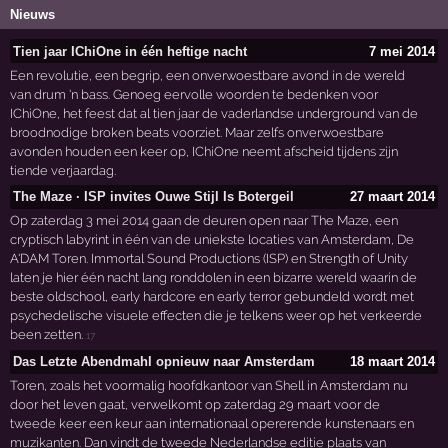
Nieuws
Tien jaar IChiOne in één heftige nacht
7 mei 2014
Een revolutie, een begrip, een onverwoestbare avond in de wereld
van drum 'n bass. Genoeg eervolle woorden te bedenken voor
IChiOne, het feest dat al tien jaar de vaderlandse underground van de
broodnodige broken beats voorziet. Maar zelfs onverwoestbare
avonden houden een keer op, IChiOne neemt afscheid tijdens zijn
tiende verjaardag.
The Maze · ISP invites Ouwe Stijl Is Botergeil
27 maart 2014
Op zaterdag 3 mei 2014 gaan de deuren open naar The Maze, een
cryptisch labyrint in één van de uniekste locaties van Amsterdam, De
A'DAM Toren. Immortal Sound Productions (ISP) en Strength of Unity
laten je hier één nacht lang ronddolen in een bizarre wereld waarin de
beste oldschool, early hardcore en early terror gebundeld wordt met
psychedelische visuele effecten die je telkens weer op het verkeerde
been zetten.
17
Das Letzte Abendmahl opnieuw naar Amsterdam
18 maart 2014
Toren, zoals het voormalig hoofdkantoor van Shell in Amsterdam nu
door het leven gaat, verwelkomt op zaterdag 29 maart voor de
tweede keer een keur aan internationaal opererende kunstenaars en
muzikanten. Dan vindt de tweede Nederlandse editie plaats van