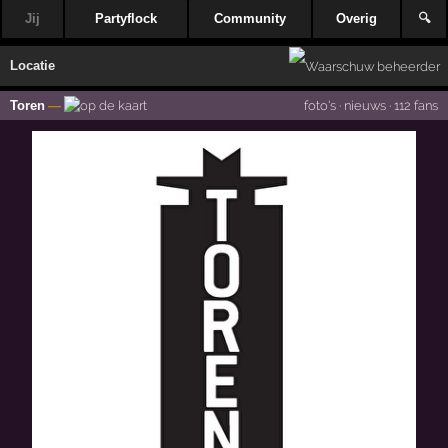
Jij
Partyflock
Community
Overig
🔍
Locatie
Toren
—
foto's
·
nieuws
·
112 fans