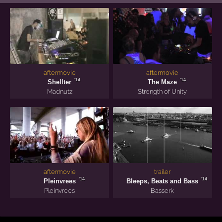
aftermovie
aftermovie
'14
'14
Shellter
The Maze
Madnutz
Strength of Unity
aftermovie
trailer
'14
'14
Pleinvrees
Bleeps, Beats and Bass
Pleinvrees
Basserk