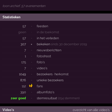
toon archief, 57 evenementen
Statistieken
57
·
feesten
geen
·
in de toekomst
57
·
in het verleden
307
×
bekeken
sinds 30 december 2019
7
·
nieuwsberichten
1
·
fotoshoot
175
·
foto's
7
·
video's
1049
·
bezoekers ·
herkomst
876
·
unieke bezoekers
112
fans
390
·
albumfoto's
zeer goed
·
stemresultaat
(254 stemmen)
Video's
overzicht van alle video's