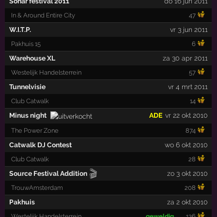
Sonar festival 2011
do 16 jun 2011
In & Around Entire City
47
W.I.T.P.
vr 3 jun 2011
Pakhuis 15
6
Warehouse XL
za 30 apr 2011
Westelijk Handelsterrein
57
Tunnelvisie
vr 4 mrt 2011
Club Catwalk
14
Minus night
ADE
vr 22 okt 2010
The Power Zone
874
Catwalk DJ Contest
wo 6 okt 2010
Club Catwalk
28
🎬
Source Festival Addition
zo 3 okt 2010
TrouwAmsterdam
208
Pakhuis
za 2 okt 2010
Westelijk Handelsterrein
geweldig
136