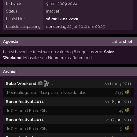
Lid sinds
9 mei 2009 20:24
Status
inactief
Laatst hier
18 mei 2011 22:20
Laatste aanpassing
donderdag 22 juli 2010 om 00:25
Agenda
ical
·
archief
Laatst bezochte feest was op zaterdag 6 augustus 2011:
Solar
Weekend
,
Maasplassen: Noorderplas
,
Roermond
Archief
🎬
Solar Weekend
za 6 aug 2011
7
Recreatiegebied Maasplassen: Noorderplas
2139
Sonar festival 2011
za 18 jun 2011
In & Around Entire City
49
Sonar festival 2011
vr 17 jun 2011
In & Around Entire City
51