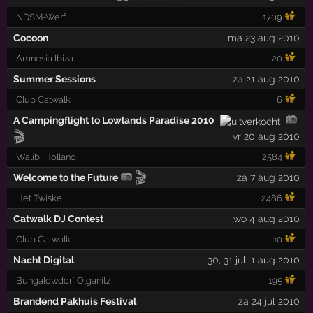
NDSM-Werf
1709
Cocoon
ma 23 aug 2010
Amnesia Ibiza
20
Summer Sessions
za 21 aug 2010
Club Catwalk
6
A Campingflight to Lowlands Paradise 2010
🎬
vr 20 aug 2010
Walibi Holland
2584
🎬
Welcome to the Future
za 7 aug 2010
Het Twiske
2486
Catwalk DJ Contest
wo 4 aug 2010
Club Catwalk
10
Nacht Digital
30
,
31
jul,
1
aug 2010
Bungalowdorf Olganitz
195
Brandend Pakhuis Festival
za 24 jul 2010