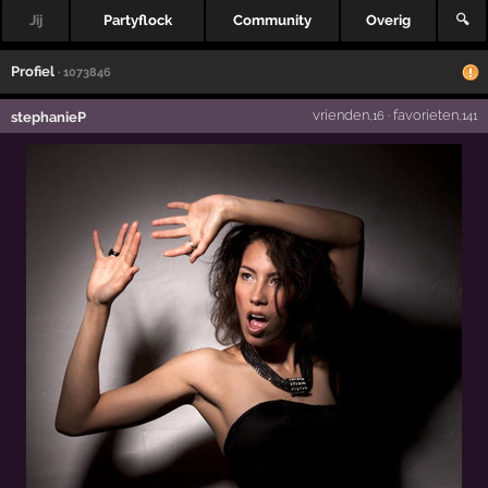
Jij
Partyflock
Community
Overig
🔍
Profiel
· 1073846
vrienden
·
favorieten
stephanieP
,16
,141