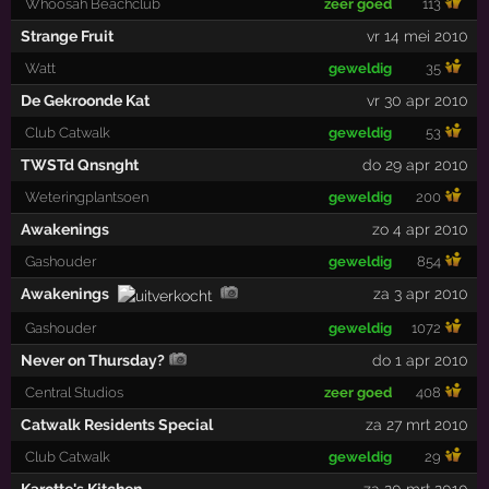
Whoosah Beachclub
zeer goed
113
Strange Fruit
vr 14 mei 2010
Watt
geweldig
35
De Gekroonde Kat
vr 30 apr 2010
Club Catwalk
geweldig
53
TWSTd Qnsnght
do 29 apr 2010
Weteringplantsoen
geweldig
200
Awakenings
zo 4 apr 2010
Gashouder
geweldig
854
Awakenings
za 3 apr 2010
Gashouder
geweldig
1072
Never on Thursday?
do 1 apr 2010
Central Studios
zeer goed
408
Catwalk Residents Special
za 27 mrt 2010
Club Catwalk
geweldig
29