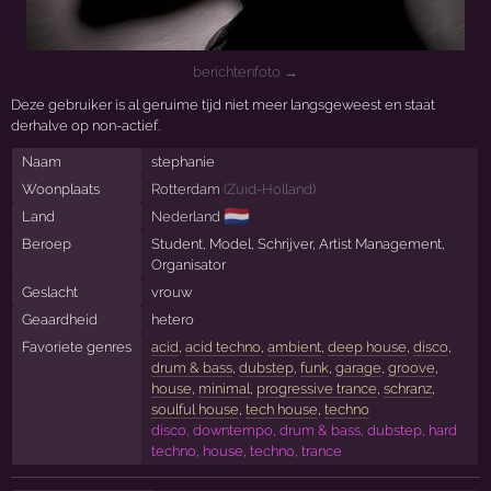
berichtenfoto →
Deze gebruiker is al geruime tijd niet meer langsgeweest en staat
derhalve op non-actief.
Naam
stephanie
Woonplaats
Rotterdam
(
Zuid-Holland
)
🇳🇱
Land
Nederland
Beroep
Student, Model, Schrijver, Artist Management,
Organisator
Geslacht
vrouw
Geaardheid
hetero
Favoriete genres
acid
,
acid techno
,
ambient
,
deep house
,
disco
,
drum & bass
,
dubstep
,
funk
,
garage
,
groove
,
house
,
minimal
,
progressive trance
,
schranz
,
soulful house
,
tech house
,
techno
disco, downtempo, drum & bass, dubstep, hard
techno, house, techno, trance