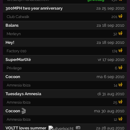
300MPH two year anniversary
za 25 sep 2010
Club Catwalk
201
Balans
za 18 sep 2010
Merleyn
32
Hey!
za 18 sep 2010
Factory 010
174
SuperMartXé
vr 17 sep 2010
Privilege
6
Cocoon
ma 6 sep 2010
Amnesia Ibiza
14
Tuesdays Amnesia
di 31 aug 2010
Amnesia Ibiza
25
🎬
Cocoon
ma 30 aug 2010
Amnesia Ibiza
12
VOLTT loves summer
za 28 aug 2010