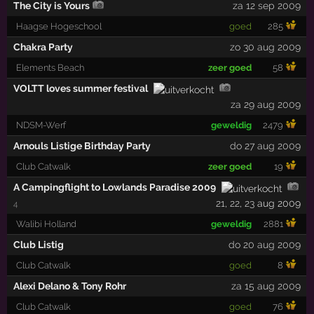
The City is Yours
za 12 sep 2009
Haagse Hogeschool
goed
285
Chakra Party
zo 30 aug 2009
Elements Beach
zeer goed
58
VOLTT loves summer festival
za 29 aug 2009
NDSM-Werf
geweldig
2479
Arnouls Listige Birthday Party
do 27 aug 2009
Club Catwalk
zeer goed
19
A Campingflight to Lowlands Paradise 2009
21
,
22
,
23
aug 2009
4
Walibi Holland
geweldig
2881
Club Listig
do 20 aug 2009
Club Catwalk
goed
8
Alexi Delano & Tony Rohr
za 15 aug 2009
Club Catwalk
goed
76