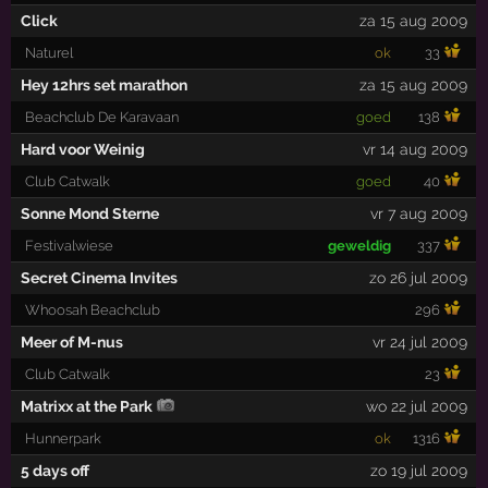
Click
za 15 aug 2009
Naturel
ok
33
Hey 12hrs set marathon
za 15 aug 2009
Beachclub De Karavaan
goed
138
Hard voor Weinig
vr 14 aug 2009
Club Catwalk
goed
40
Sonne Mond Sterne
vr 7 aug 2009
Festivalwiese
geweldig
337
Secret Cinema Invites
zo 26 jul 2009
Whoosah Beachclub
296
Meer of M-nus
vr 24 jul 2009
Club Catwalk
23
Matrixx at the Park
wo 22 jul 2009
Hunnerpark
ok
1316
5 days off
zo 19 jul 2009