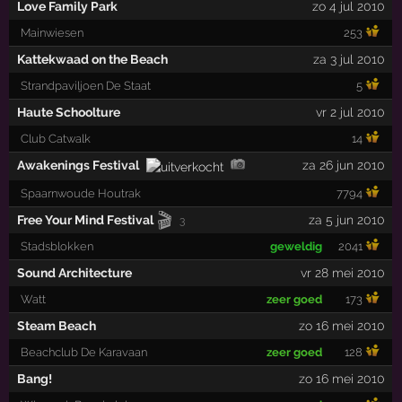
Love Family Park
zo 4 jul 2010
Mainwiesen
253
Kattekwaad on the Beach
za 3 jul 2010
Strandpaviljoen De Staat
5
Haute Schoolture
vr 2 jul 2010
Club Catwalk
14
Awakenings Festival
za 26 jun 2010
Spaarnwoude Houtrak
7794
🎬
Free Your Mind Festival
za 5 jun 2010
3
Stadsblokken
geweldig
2041
Sound Architecture
vr 28 mei 2010
Watt
zeer goed
173
Steam Beach
zo 16 mei 2010
Beachclub De Karavaan
zeer goed
128
Bang!
zo 16 mei 2010