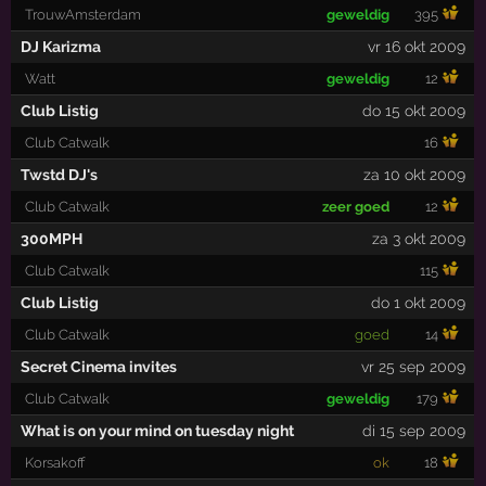
TrouwAmsterdam
geweldig
395
DJ Karizma
vr 16 okt 2009
Watt
geweldig
12
Club Listig
do 15 okt 2009
Club Catwalk
16
Twstd DJ's
za 10 okt 2009
Club Catwalk
zeer goed
12
300MPH
za 3 okt 2009
Club Catwalk
115
Club Listig
do 1 okt 2009
Club Catwalk
goed
14
Secret Cinema invites
vr 25 sep 2009
Club Catwalk
geweldig
179
What is on your mind on tuesday night
di 15 sep 2009
Korsakoff
ok
18