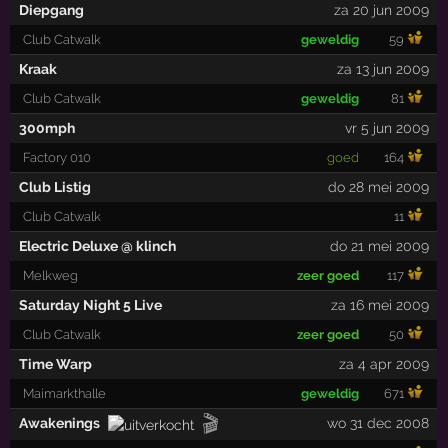
Diepgang
za 20 jun 2009
Club Catwalk
geweldig
59
Kraak
za 13 jun 2009
Club Catwalk
geweldig
81
300mph
vr 5 jun 2009
Factory 010
goed
164
Club Listig
do 28 mei 2009
Club Catwalk
11
Electric Deluxe @ klinch
do 21 mei 2009
Melkweg
zeer goed
117
Saturday Night 5 Live
za 16 mei 2009
Club Catwalk
zeer goed
50
Time Warp
za 4 apr 2009
Maimarkthalle
geweldig
671
🎬
Awakenings
wo 31 dec 2008