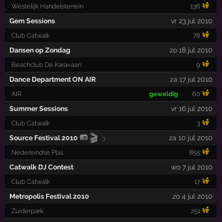
Westelijk Handelsterrein
136
Gem Sessions
vr 23 jul 2010
Club Catwalk
78
Dansen op Zondag
zo 18 jul 2010
Beachclub De Karavaan
9
Dance Department ON AIR
za 17 jul 2010
AIR
geweldig
60
Summer Sessions
vr 16 jul 2010
Club Catwalk
3
🎬
Source Festival 2010
za 10 jul 2010
3
Nedereindse Plas
855
Catwalk DJ Contest
wo 7 jul 2010
Club Catwalk
17
Metropolis Festival 2010
zo 4 jul 2010
Zuiderpark
251