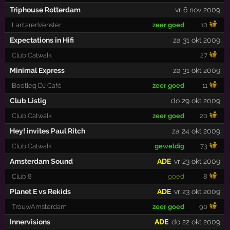
Triphouse Rotterdam
vr 6 nov 2009
LantarenVenster
zeer goed
10
Expectations in Hifi
za 31 okt 2009
Club Catwalk
27
Minimal Express
za 31 okt 2009
Bootleg DJ Café
zeer goed
11
Club Listig
do 29 okt 2009
Club Catwalk
zeer goed
20
Hey! invites Paul Ritch
za 24 okt 2009
Club Catwalk
geweldig
73
Amsterdam Sound
ADE
vr 23 okt 2009
Club 8
goed
8
Planet E vs Rekids
ADE
vr 23 okt 2009
TrouwAmsterdam
zeer goed
90
Innervisions
ADE
do 22 okt 2009