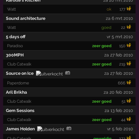
Karotte's Kitchen
za 20 mrt 2010
Watt
ok
177
Sound architecture
za 6 mrt 2010
Watt
goed
22
5 days off
vr 5 mrt 2010
Paradiso
zeer goed
150
300MPH
za 27 feb 2010
Club Catwalk
zeer goed
219
Source on Ice
za 27 feb 2010
Paperdome
666
Aril Brikha
za 20 feb 2010
Club Catwalk
zeer goed
51
Gem Sessions
za 13 feb 2010
Club Catwalk
zeer goed
44
James Holden
vr 5 feb 2010
Club Catwalk
geweldig
273