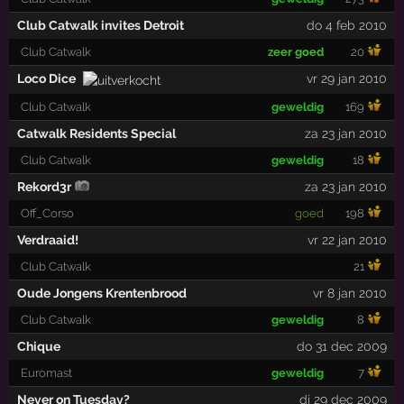
Club Catwalk invites Detroit
do 4 feb 2010
Club Catwalk
zeer goed
20
Loco Dice
vr 29 jan 2010
Club Catwalk
geweldig
169
Catwalk Residents Special
za 23 jan 2010
Club Catwalk
geweldig
18
Rekord3r
za 23 jan 2010
Off_Corso
goed
198
Verdraaid!
vr 22 jan 2010
Club Catwalk
21
Oude Jongens Krentenbrood
vr 8 jan 2010
Club Catwalk
geweldig
8
Chique
do 31 dec 2009
Euromast
geweldig
7
Never on Tuesday?
di 29 dec 2009