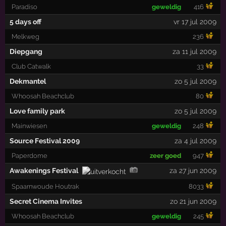
Paradiso
geweldig
416
5 days off
vr 17 jul 2009
Melkweg
236
Diepgang
za 11 jul 2009
Club Catwalk
33
Dekmantel
zo 5 jul 2009
Whoosah Beachclub
80
Love family park
zo 5 jul 2009
Mainwiesen
geweldig
248
Source Festival 2009
za 4 jul 2009
Paperdome
zeer goed
947
Awakenings Festival
za 27 jun 2009
Spaarnwoude Houtrak
8033
Secret Cinema Invites
zo 21 jun 2009
Whoosah Beachclub
geweldig
245