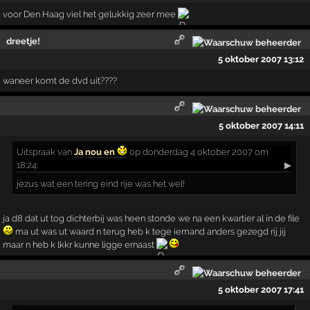
voor Den Haag viel het gelukkig zeer mee
dreetje!
5 oktober 2007 13:12
waneer komt de dvd uit????
5 oktober 2007 14:11
Uitspraak
van
Ja nou en
op donderdag 4 oktober 2007 om
18:24:
▶
jezus wat een tering eind rije was het wel!
ja d8 dat ut tog dichterbij was heen stonde we na een kwartier al in de file
ma ut was ut waard n terug heb k tege iemand anders gezegd rij jij
maar n heb k lkkr kunne ligge ernaast
5 oktober 2007 17:41