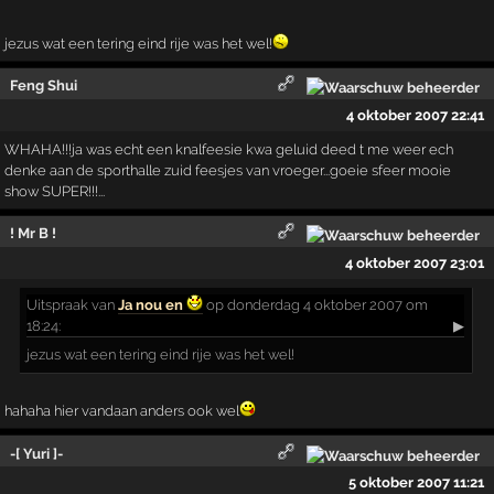
jezus wat een tering eind rije was het wel!
Feng Shui
4 oktober 2007 22:41
WHAHA!!!ja was echt een knalfeesie kwa geluid deed t me weer ech
denke aan de sporthalle zuid feesjes van vroeger...goeie sfeer mooie
show SUPER!!!...
! Mr B !
4 oktober 2007 23:01
Uitspraak
van
Ja nou en
op donderdag 4 oktober 2007 om
18:24:
▶
jezus wat een tering eind rije was het wel!
hahaha hier vandaan anders ook wel
-[ Yuri ]-
5 oktober 2007 11:21