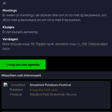
18
Meetings
Er waren
10 meetings
, de drukste drie om
20:00
met 19 bezoekers, om
18:00
met 9 bezoekers en om
00:11
met 6 bezoekers.
Kluisjes
Er zijn kluisjes aanwezig.
Verslagen
Door
teQuila
,
Mr. Tripper
,
anoniem
,
[ r_AW ] Detoxicated
(1059)
(1578)
(1725)
.
(1267)
Voeg toe aan agenda
Misschien ook interessant
Smashed Potatoes Festival
8 augustus 2026 14:00
BillyBird Park Drakenrijk
,
Reuver