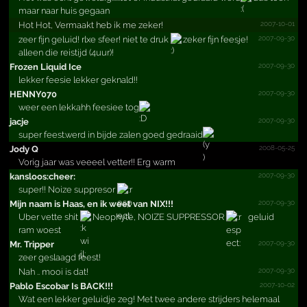
maar naar huis gegaan
2007-10-01
Hot Hot, Vermaakt heb ik me zeker!
2007-09-30
zeer fijn geluid! rlxe sfeer! niet te druk
zeker fijn feesje!
alleen die reistijd (4uur)!
2007-09-30
Frozen Liquid Ice
lekker feesie lekker geknald!!
2007-09-30
HENNY070
weer een lekkahh feesiee tog
2007-09-30
jacje
super feest.werd in bijde zalen goed gedraaid
2008-05-25
Jody Q
Vorig jaar was veeeel vetter!! Erg warm
2007-09-30
kanslo­os:che­er:
super!! Noize suppresor
2007-09-30
Mijn naam is Haas, en ik weet van NIX!!!­
Uber vette shit
Neophyte, NOIZE SUPPRESSOR
geluid
ram woest
2007-09-30
Mr. Tripper
zeer geslaagd feest!
2007-09-30
Nah .. mooi is dat!
2007-10-02
Pablo Escobar Is BACK!!!­
Wat een lekker geluidje zeg! Met twee andere strijders helemaal