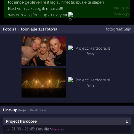
tot einde gebleven rest lag al in het taxibusje te slapen
2007-09-30
Best vermaakt zeg ik maar zo!!!
2007-10-30
was een zalig feest up 2 next year
Foto's (→ toon alle 341 foto's)
fotograaf:
Stijn
Line-up
Project: Hardcore.nl
Project hardcore
1
21:00 - 21:45:
Devillien
za 
hardcore