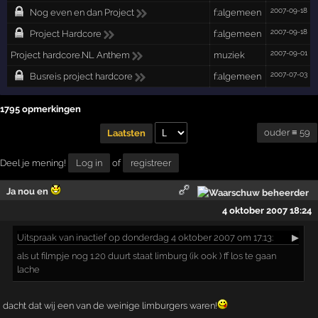
2007-09-18
Nog even en dan Project
f:algemeen
2007-09-18
Project Hardcore
f:algemeen
2007-09-01
Project hardcore.NL Anthem
muziek
2007-07-03
Busreis project hardcore
f:algemeen
1795 opmerkingen
ouder ≡ 59
Laatsten
Deel je mening!
Log in
of
registreer
Ja nou en
4 oktober 2007 18:24
Uitspraak
van inactief op donderdag 4 oktober 2007 om 17:13:
▶
als ut filmpje nog 1.20 duurt staat limburg (ik ook ) ff los te gaan
lache
dacht dat wij een van de weinige limburgers waren!