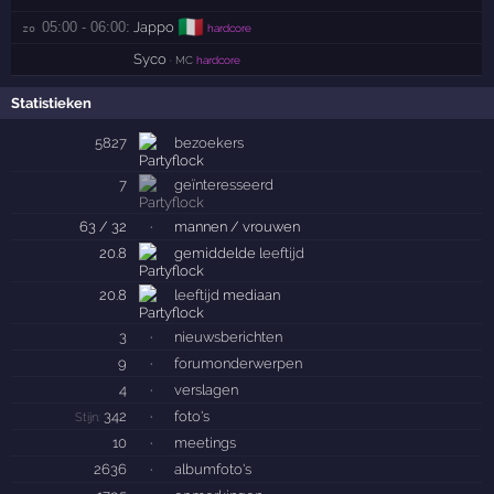
🇮🇹
05:00 - 06:00:
Jappo
zo 
hardcore
Syco
· MC
hardcore
Statistieken
5827
bezoekers
7
geïnteresseerd
63 / 32
·
mannen / vrouwen
20.8
gemiddelde
leeftijd
20.8
leeftijd
mediaan
3
·
nieuwsberichten
9
·
forumonderwerpen
4
·
verslagen
342
·
foto's
Stijn:
10
·
meetings
2636
·
albumfoto's