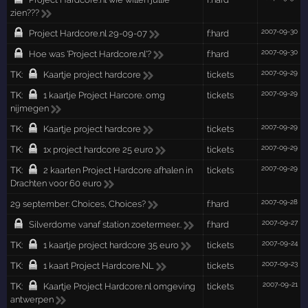
zien???
2007-09-30
Project Hardcore.nl 29-09-07
f:hard
2007-09-30
Hoe was 'Project Hardcore.nl'?
f:hard
2007-09-29
TK:
Kaartje project hardcore
tickets
2007-09-29
TK:
1 kaartje Project Harcore. omg
tickets
nijmegen
2007-09-29
TK:
Kaartje project hardcore
tickets
2007-09-29
TK:
1x project hardcore 25 euro
tickets
2007-09-29
TK:
2 kaarten Project Hardcore afhalen in
tickets
Drachten voor 60 euro
2007-09-28
29 september: Choices, Choices?
f:hard
2007-09-27
Silverdome vanaf station zoetermeer..
f:hard
2007-09-24
TK:
1 kaartje project hardcore 35 euro
tickets
2007-09-23
TK:
1 kaart Project Hardcore.NL
tickets
2007-09-21
TK:
Kaartje Project Hardcore.nl omgeving
tickets
antwerpen