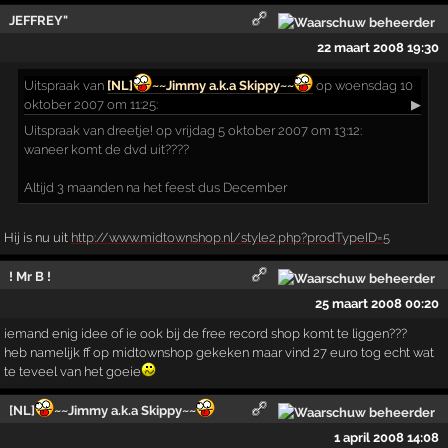
JEFFREY"
22 maart 2008 19:30
Uitspraak
van
[NL]
~~Jimmy a.k.a Skippy~~
op woensdag 10
oktober 2007 om 11:25:
▶
Uitspraak van dreetje! op vrijdag 5 oktober 2007 om 13:12:
waneer komt de dvd uit????
Altijd 3 maanden na het feest dus December
Hij is nu uit
http://www.midtownshop.nl/style2.php?prodTypeID=5
! Mr B !
25 maart 2008 00:20
iemand enig idee of ie ook bij de free record shop komt te liggen???
heb namelijk ff op midtownshop gekeken maar vind 27 euro tog echt wat
te teveel van het goeie
[NL]
~~Jimmy a.k.a Skippy~~
1 april 2008 14:08