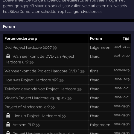
Zoetermeer. De vorige uitverkochte edities zullen bij velen nog in het
geheugen gegrift staan en ook dit jaar zullen vele artiesten en live acts
het SilverDome laten schudden op haar grondvesten.
101
Forum
Forumonderwerp
Forum
Tijd
2008-04-11
Dvd Project hardcore 2007
f:algemeen
2008-03-20
Wanneer komt de DVD van Project
f:hard
Hardcore uit?
2008-01-29
Wanneer komt de Project Hardcore DVD ?
films
2007-12-29
Hoe was Project Hardcore.nl??
f:hard
2007-10-01
Telefoon gevonden op Project Hardcore
f:hard
2007-10-01
Video's Project Hardcore 29-09-07
f:hard
2007-09-30
Project of Mindcontroller?
f:hard
2007-09-30
Line up Project Hardcore.nl
f:hard
2007-09-30
Anthem PH?
f:algemeen
2007-09-30
Project Hardcore.nl wie willen jullie
f:hard