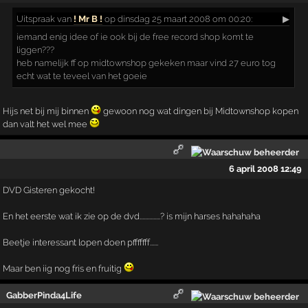
Uitspraak
van
! Mr B !
op dinsdag 25 maart 2008 om 00:20:
▶
iemand enig idee of ie ook bij de free record shop komt te
liggen???
heb namelijk ff op midtownshop gekeken maar vind 27 euro tog
echt wat te teveel van het goeie
Hijs net bij mij binnen
gewoon nog wat dingen bij Midtownshop kopen
dan valt het wel mee
6 april 2008 12:49
DVD Gisteren gekocht!
En het eerste wat ik zie op de dvd...............? is mijn harses hahahaha
Beetje interessant lopen doen pfffffff......
Maar ben iig nog fris en fruitig
GabberPinda4Life