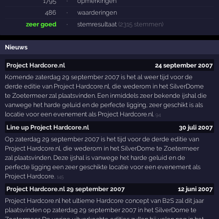
1795
·
opmerkingen
486
·
waarderingen
zeer goed
·
stemresultaat
(2315 stemmen)
Nieuws
Project Hardcore.nl
24 september 2007
Komende zaterdag 29 september 2007 is het al weer tijd voor de
derde editie van Project Hardcore.nl, die wederom in het SilverDome
te Zoetermeer zal plaatsvinden. Een inmiddels zeer bekende ijshal die
vanwege het harde geluid en de perfecte ligging, zeer geschikt is als
locatie voor een evenement als Project Hardcore.nl.
94
Line up Project Hardcore.nl
30 juli 2007
Op zaterdag 29 september 2007 is het tijd voor de derde editie van
Project Hardcore.nl, die wederom in het SilverDome te Zoetermeer
zal plaatsvinden. Deze ijshal is vanwege het harde geluid en de
perfecte ligging een zeer geschikte locatie voor een evenement als
Project Hardcore.
145
Project Hardcore.nl 29 september 2007
12 juni 2007
Project Hardcore.nl het ultieme Hardcore concept van B2S zal dit jaar
plaatsvinden op zaterdag 29 september 2007 in het SilverDome te