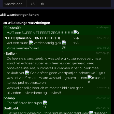
waardeloos
26
1%
486 waarderingen tonen
20 willekeurige waarderingen
2008-04-22
(F)Robss(F)
WÁT een SUPER VET FEEST ZEG!!!!!!!!!!!!!!!!!!!!
2007-10-01
(N.­O.­D.­)Tytanius-VLD(N.­O.­D.­) *­FB*­ [+­1]
wat een sauna
verder aardig gjak
2007-10-01
Prima vermaakt daar!
2007-09-30
- Beffie -
De heen reis vanaf zeeland was wel erg kut aan gegeven, maar
Vond het echt een super leuk feestje,goed gedraaid, veel
onbekede (nieuwe) nummers DJ kwamen in het publiek mee
hakkuh (vet
)Goeie sfeer, geen vechtpartijen, schone wc (0,50 )
was het zeker waard. Maare was wel erg warm binnen
maar dat
kon de pret niet verstoren
2007-10-05
was wel gezellig hoor, al1 ze moeten idd airco gaan
uitvinden in silverdome egt te vies!!!
2007-09-30
bosaap
Tot half 6 was het super
2007-09-30
Brattbakk
Het was echt geweldig......tot er industrial gedraaid werd
dus toen