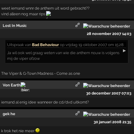
weet iemand wnnr de anthem uit word gebracht??
vind alleen nog maar rips
Lost In Music
28 november 2007 14:03
Uitspraak
van
Bad Behaviour
op vrijdag 19 oktober 2007 om 15:28:
▶
Ja wil ook wel graag weten van wie die anthem nouw is volgens
mij de viper ofzow
The Viper & G-Town Madness - Come as one
Von Earth
30 december 2007 07:03
iemand al enig idee wanneer de cd/dvd uitkomt?
gek he
30 januari 2008 21:35
k trok het nie meer