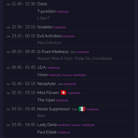
21:45 - 22:30:
Osiris
za 
T-junction
hardcore
Liber-T
22:30 - 23:15:
Sceletor
za 
hardcore
23:15 - 00:15:
Evil Activities
za 
hardcore
Max Enforcer
00:15 - 00:45:
G-Town Madness
zo 
· live
hardcore
Rayzor
,
Mad-E-Fact
,
Triple Six
,
Crossbone
00:45 - 01:45:
J.D.A.
zo 
hardcore
Vince
hardcore, house, hardstyle
01:45 - 02:15:
Neophyte
zo 
· live
hardcore
🇨🇭
02:15 - 03:15:
Miss Flower
zo 
hardcore
The Viper
hardcore
🇮🇹
03:15 - 03:45:
Noize Suppressor
zo 
· live
hardcore
Bike
03:45 - 04:45:
Lady Dana
zo 
hardcore, house, hardstyle
Paul Elstak
hardcore