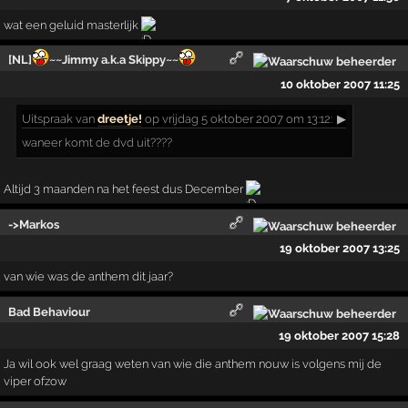
wat een geluid masterlijk
[NL]
~~Jimmy a.k.a Skippy~~
10 oktober 2007 11:25
Uitspraak
van
dreetje!
op vrijdag 5 oktober 2007 om 13:12:
▶
waneer komt de dvd uit????
Altijd 3 maanden na het feest dus December
->Markos
19 oktober 2007 13:25
van wie was de anthem dit jaar?
Bad Behaviour
19 oktober 2007 15:28
Ja wil ook wel graag weten van wie die anthem nouw is volgens mij de
viper ofzow