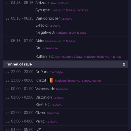
04:45 - 05:15:
Sei2ure
zo 
· live
hardcore
Synapse
· live
drum & bass, hardcore
05:15 - 06:15:
Darkcontroller
zo 
hardcore
E-Noid
hardcore
Negative A
hardcore, drum & bass
06:15 - 07:00:
Akira
zo 
hardcore, drum & bass
Drokz
hardcore
Ruffian
· MC
techno, drum & bass, hardcore, hardstyle, hip hop
Tunnel of rave
2
22:00 - 23:00:
Dr. Rude
za 
hardstyle
🇧🇪
23:00 - 00:00:
Kristof
za 
hardcore, hardstyle, trance, techno
00:00 - 01:00:
Waxweazle
zo 
hardcore
01:00 - 02:00:
Distortion
zo 
hardcore
Raw
· MC
hardcore
02:00 - 03:00:
Gizmo
zo 
hardcore
03:00 - 04:00:
Panic
zo 
hardcore
04:00 - 05:00:
UZI
zo 