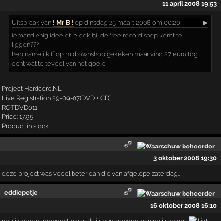
11 april 2008 19:53
Uitspraak
van
! Mr B !
op dinsdag 25 maart 2008 om 00:20:
▶
iemand enig idee of ie ook bij de free record shop komt te
liggen???
heb namelijk ff op midtownshop gekeken maar vind 27 euro tog
echt wat te teveel van het goeie
Project Hardcore.NL
Live Registration 29-09-07(DVD + CD)
ROTDVD011
Price: 17.95
Product in stock
3 oktober 2008 19:30
deze project was veeel beter dan die van afgelope zaterdag..
eddiepetje
16 oktober 2008 16:10
nou ik ben iet geweest maar als ik oud genoeg ben ga ik zekers
lijkt