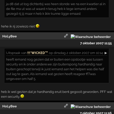
ja d8 dat ut tog dichterbij was heen stonde we na een kwartier al in
de file ma ut was ut waard n terug heb k tege iemand anders
gezegd rij jij maar n heb k lkkr kunne ligge ernaast
hehe ik rij zowiezo niet
HoLyBee
7 oktober 2007 11:55
Uitspraak
van
!!!*WICKED™
op dinsdag 2 oktober 2007 om 10:14:
▶
heeft iemand nog gezien dat er buiten een opstootje was tussen
security en ik onder andere.we zijn buitensporig hardhandig naar
buiten geschopt terwijl ik juist iemand aan het helpen was die half
out lag te gaan...Als iemand wat gezien heeft reageer ff.Twas
ongeveer om half 5.
heb ik wel gezien dat je hardhandig eruit bent gegooit geworden.. PFF wat
een security..
HoLyBee
7 oktober 2007 11:56