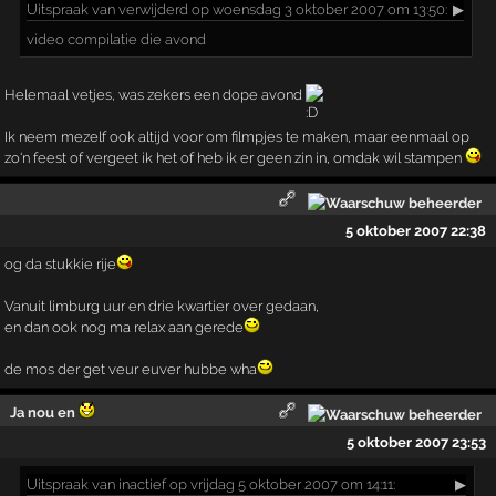
Uitspraak
van verwijderd op woensdag 3 oktober 2007 om 13:50:
▶
video compilatie die avond
Helemaal vetjes, was zekers een dope avond
Ik neem mezelf ook altijd voor om filmpjes te maken, maar eenmaal op
zo'n feest of vergeet ik het of heb ik er geen zin in, omdak wil stampen
5 oktober 2007 22:38
og da stukkie rije
Vanuit limburg uur en drie kwartier over gedaan,
en dan ook nog ma relax aan gerede
de mos der get veur euver hubbe wha
Ja nou en
5 oktober 2007 23:53
Uitspraak
van inactief op vrijdag 5 oktober 2007 om 14:11:
▶