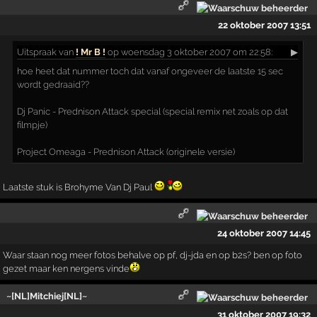
22 oktober 2007 13:51
Uitspraak
van
! Mr B !
op woensdag 3 oktober 2007 om 22:58:
▶
hoe heet dat nummer toch dat vanaf ongeveer de laatste 15 sec
wordt gedraaid??
Dj Panic - Prednison Attack special (special remix net zoals op dat
filmpje)
Project Omeaga - Prednison Attack (originele versie)
Laatste stuk is Brohyme Van Dj Paul
24 oktober 2007 14:45
Waar staan nog meer fotos behalve op pf, dj-jda en op b2s? ben op foto
gezet maar ken nergens vinde
~[NL]Mitchiej[NL]~
31 oktober 2007 19:32