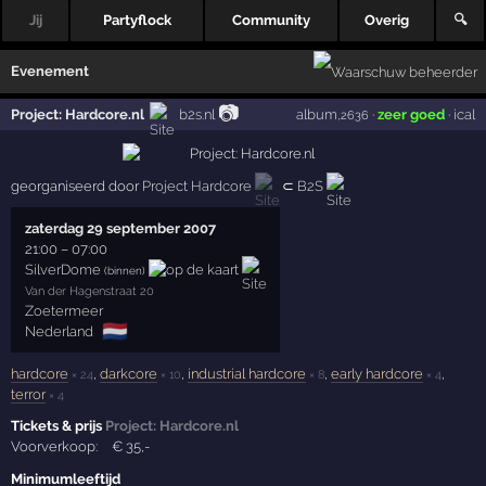
Jij
Partyflock
Community
Overig
🔍
Evenement
📷
Project: Hardcore.nl
b2s.nl
album
·
zeer goed
·
ical
,2636
georganiseerd door
Project Hardcore
⊂
B2S
zaterdag 29 september 2007
21:00
–
07:00
SilverDome
(binnen)
Van der Hagenstraat 20
Zoetermeer
🇳🇱
Nederland
hardcore
,
darkcore
,
industrial hardcore
,
early hardcore
,
× 24
× 10
× 8
× 4
terror
× 4
Tickets & prijs
Project: Hardcore.nl
Voorverkoop:
€
35
,-
Minimumleeftijd