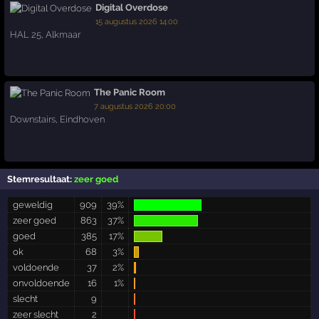
Digital Overdose
15 augustus 2026 14:00
HAL 25
,
Alkmaar
The Panic Room
7 augustus 2026 20:00
Downstairs
,
Eindhoven
Stemresultaat:
zeer goed
geweldig
909
39%
zeer goed
863
37%
goed
385
17%
ok
68
3%
voldoende
37
2%
onvoldoende
16
1%
slecht
9
zeer slecht
2