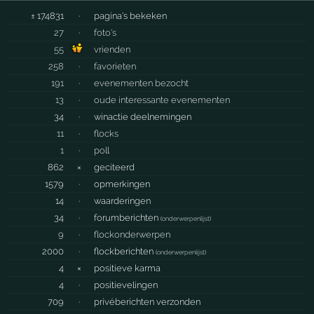
± 174831
·
pagina's bekeken
27
·
foto's
55
vrienden
258
·
favorieten
191
·
evenementen bezocht
13
·
oude interessante evenementen
34
·
winactie deelnemingen
11
·
flocks
1
·
poll
862
×
geciteerd
1579
·
opmerkingen
14
·
waarderingen
34
·
forumberichten
(
onderwerpenlijst
)
9
·
flockonderwerpen
2000
·
flockberichten
(
onderwerpenlijst
)
4
×
positieve karma
4
·
positievelingen
709
·
privéberichten verzonden