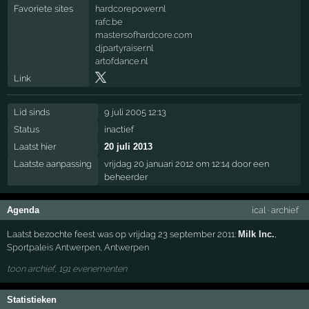
Favoriete sites
hardcorepower.nl
rafc.be
mastersofhardcore.com
djpartyraiser.nl
artofdance.nl
Link
Lid sinds
9 juli 2005 12:13
Status
inactief
Laatst hier
20 juli 2013
Laatste aanpassing
vrijdag 20 januari 2012 om 12:14 door een
beheerder
Agenda
ical
·
archief
Laatst bezochte feest was op vrijdag 23 september 2011:
Milk Inc.
,
Sportpaleis Antwerpen
,
Antwerpen
toon archief, 191 evenementen
Statistieken