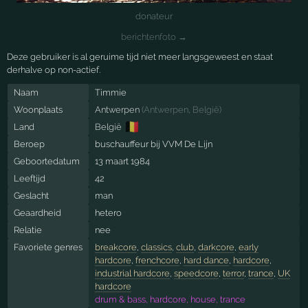
donateur
berichtenfoto →
Deze gebruiker is al geruime tijd niet meer langsgeweest en staat
derhalve op non-actief.
Naam
Timmie
Woonplaats
Antwerpen
(
Antwerpen
,
België
)
🇧🇪
Land
België
Beroep
buschauffeur bij VVM De Lijn
Geboortedatum
13 maart 1984
Leeftijd
42
Geslacht
man
Geaardheid
hetero
Relatie
nee
Favoriete genres
breakcore
,
classics
,
club
,
darkcore
,
early
hardcore
,
frenchcore
,
hard dance
,
hardcore
,
industrial hardcore
,
speedcore
,
terror
,
trance
,
UK
hardcore
drum & bass, hardcore, house, trance