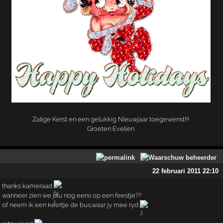
Zalige Kerst en een gelukkig Nieuwjaar toegewenst!!!
Groeten Evelien
22 februari 2011 22:10
thanks kameraad
wanneer zien we jou nog eens op een feestje??
of neem ik een keertje de bus,waar jy mee ryd