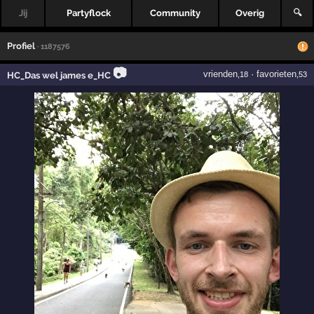
Jij
Partyflock
Community
Overig
🔍
Profiel
· 1187576
📷
vrienden
·
favorieten
HC_Das wel james e_HC
,18
,53