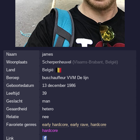
Naam
james
Woonplaats
Scherpenheuvel
(
Vlaams-Brabant
,
België
)
🇧🇪
Land
België
Beroep
buschauffeur VVM De lijn
Geboortedatum
13 december 1986
Leeftijd
39
Geslacht
man
Geaardheid
hetero
Relatie
nee
Favoriete genres
early hardcore
,
early rave
,
hardcore
hardcore
Link