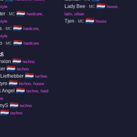
🇳🇱
Lady Bee
style
· MC
house,
🇳🇱
ter
· MC
hardcore,
latin, urban
🇳🇱
Tjen
style
· MC
house
🇳🇱
s
· MC
hardcore,
style
🇳🇱
o
· MC
hardcore
dl
🇳🇱
nxion
techno
🇳🇱
xer
techno
🇳🇱
 Liefhebber
techno
🇳🇱
tyro
techno, house
🇳🇱
k Angel
techno, hard
no
🇳🇱
nyS
techno
🇳🇱
techno