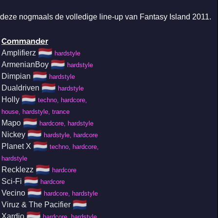
 deze nogmaals de volledige line-up van Fantasy Island 2011.
Commander
🇳🇱
Amplifierz
hardstyle
🇳🇱
ArmenianBoy
hardstyle
🇳🇱
Dimpian
hardstyle
🇳🇱
Dualdriven
hardstyle
🇳🇱
Holly
techno, hardcore,
house, hardstyle, trance
🇳🇱
Mapo
hardcore, hardstyle
🇳🇱
Nickey
hardstyle, hardcore
🇳🇱
Planet X
techno, hardcore,
hardstyle
🇳🇱
Recklezz
hardcore
🇳🇱
Sci-Fi
hardcore
🇳🇱
Vecino
hardcore, hardstyle
🇳🇱
Viruz & The Pacifier
🇳🇱
Xardio
hardcore, hardstyle