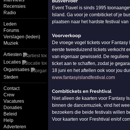
Busvervoer
Recensies
Event Travel is sinds 1995 toonaang
Radio
Island. Ga voor je combiticket of je bu
plaatsen naar het hardste festival va
Leden
Forums
Voorverkoop
Verslagen (leden)
De vroege vogel tickets voor Fantasy I
Muziek
eerste tweeduizend tickets verkocht en
Artiesten
van eigenaar gewisseld. De reguliere v
Locaties
ticket aan te schaffen, zodat je gega
Organisaties
18 juni en het aftellen ook voor jou du
Steden
www.fantasyislandfestival.com
Contact
Combitickets en Freshtival
Crew
Niet alleen de kaarten voor Fantasy Isl
Vacatures
binnen de dancemuziek, vind het weeke
Donaties
bezoekers die beide festivals willen b
Beleid
Voor kaarten voor Freshtival en/of com
Help
Adverteren