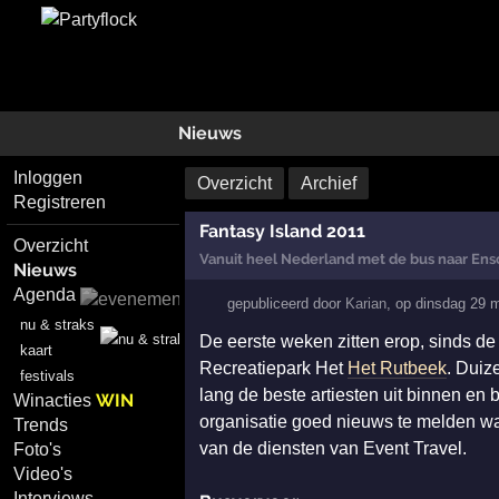
Nieuws
Inloggen
Overzicht
Archief
Registreren
Fantasy Island 2011
Overzicht
Vanuit heel Nederland met de bus naar En
Nieuws
Agenda
gepubliceerd door
Karian
,
op
dinsdag 29 
nu & straks
De eerste weken zitten erop, sinds de
kaart
Recreatiepark Het
Het Rutbeek
. Duiz
festivals
lang de beste artiesten uit binnen en b
WIN
Winacties
organisatie goed nieuws te melden wan
Trends
van de diensten van Event Travel.
Foto's
Video's
Interviews