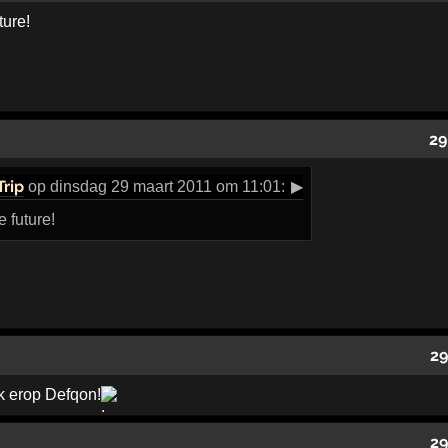
ture!
29
rip
op dinsdag 29 maart 2011 om 11:01:
▶
e future!
29
k erop Defqon!
29