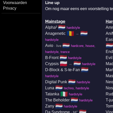
Line up
Voorwaarden
Privacy
Om nog maar eens een voorstelling te
Mainstage
Har
🇳🇱
Alpha²
Amn
hardstyle
🇷🇴
🇳🇱
Anagenetic
→
Ani
Eas
hardstyle
🇳🇱
🇳
Avio
· live
hardcore, house,
End
hardstyle, trance
🇳🇱
B-Front
Evil
hardstyle
🇵🇱
🇳🇱
Crypsis
→
Mad
hardstyle
🇳🇱
D-Block & S-te-Fan
Mar
Mas
hardstyle
🇳🇱
Digital Punk
Neo
hardstyle
🇳🇱
Luna
Nos
techno, hardstyle
🇮🇹
Tatanka
Rud
hardstyle
🇳🇱
The Beholder
T-ju
hardstyle
🇳🇱
Zany
Tom
hardstyle
🇳🇱
Da Syndrome
Vin
· MC