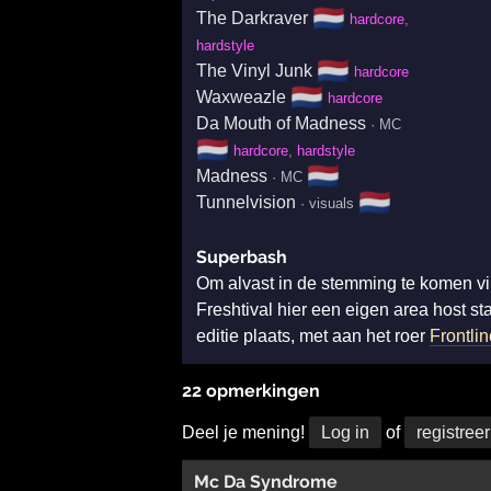
🇳🇱
The Darkraver
hardcore,
hardstyle
🇳🇱
The Vinyl Junk
hardcore
🇳🇱
Waxweazle
hardcore
Da Mouth of Madness
· MC
🇳🇱
hardcore, hardstyle
🇳🇱
Madness
· MC
🇳🇱
Tunnelvision
· visuals
Superbash
Om alvast in de stemming te komen vin
Freshtival hier een eigen area host s
editie plaats, met aan het roer
Frontlin
22 opmerkingen
Deel je mening!
Log in
of
registreer
Mc Da Syndrome