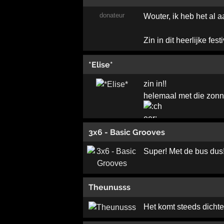
donateur
Wouter, ik heb het al 
Zin in dit heerlijke fest
*Elise*
zin in!!
helemaal met die zonne
3x6 - Basic Grooves
Super! Met de bus dus
Theunusss
Het komt steeds dichter