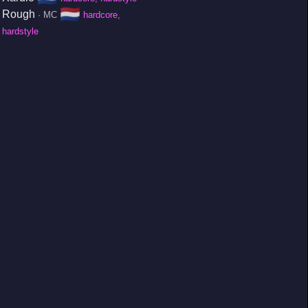
🇳🇱
Rough
· MC
hardcore,
hardstyle