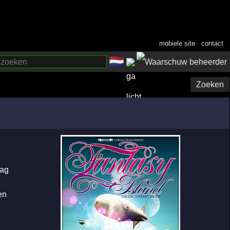
mobiele site
·
contact
🇳🇱
­
Zoeken
dag
en