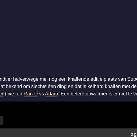
dt er halverwege mei nog een knallende editie plaats van Super
taat bekend om slechts één ding en dat is keihard knallen met d
er
(live) en
Ran-D
vs
Adaro
. Een betere opwarmer is er niet te v
29