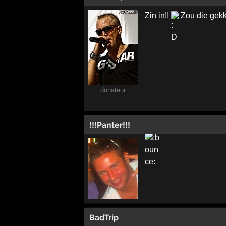
Zin in!!
Zou die gekk
donateur
!!!Panter!!!
BadTrip