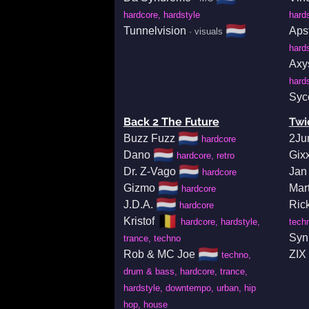
hardcore, hardstyle
hard
🇳🇱
Tunnelvision
Aps
· visuals
hard
Axy
hard
Syc
Back 2 The Future
Twi
🇳🇱
Buzz Fuzz
2Ju
hardcore
🇳🇱
Dano
Gix
hardcore, retro
🇳🇱
Dr. Z-Vago
Jan
hardcore
🇳🇱
Gizmo
Mar
hardcore
🇳🇱
J.D.A.
Ric
hardcore
🇧🇪
Kristof
hardcore, hardstyle,
tech
Syn
trance, techno
🇳🇱
Rob & MC Joe
ZIX
techno,
drum & bass, hardcore, trance,
hardstyle, downtempo, urban, hip
hop, house