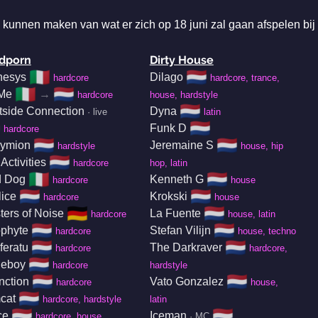
 kunnen maken van wat er zich op 18 juni zal gaan afspelen bij
dporn
Dirty House
🇮🇹
🇳🇱
esys
Dilago
hardcore
hardcore, trance,
🇮🇹
🇳🇱
Me
→
hardcore
house, hardstyle
🇳🇱
tside Connection
Dyna
· live
latin

🇳🇱
Funk D
hardcore
🇳🇱
🇳🇱
ymion
Jeremaine S
hardstyle
house, hip
🇳🇱
 Activities
hardcore
hop, latin
🇮🇹
🇳🇱
 Dog
Kenneth G
hardcore
house
🇳🇱
🇳🇱
lice
Krokski
hardcore
house
🇩🇪
🇳🇱
ters of Noise
La Fuente
hardcore
house, latin
🇳🇱
🇳🇱
phyte
Stefan Vilijn
hardcore
house, techno
🇳🇱
🇳🇱
feratu
The Darkraver
hardcore
hardcore,
🇳🇱
eboy
hardcore
hardstyle
🇳🇱
🇳🇱
nction
Vato Gonzalez
hardcore
house,
🇳🇱
cat
hardcore, hardstyle
latin
🇳🇱
🇳🇱
ce
Iceman
hardcore, house,
· MC