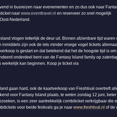
evend in busreizen naar evenementen en zo dus ook naar Fanta
sticket naar
www.eventtravel.nl
en reserveer zo snel mogelijk
n Oost-Nederland.
sland vlogen letterlijk de deur uit. Binnen afzienbare tijd waren
 inmiddels zijn ook de iets minder vroege vogel tickets allemaa
erkoop is gestart en dat betekend dat het de hoogste tijd is om 
randeerd onderdeel bent van de Fantasy Island family op zaterda
s werkelijk kan beginnen. Koop je ticket via
and gaan hard, ook de kaartverkoop van Freshtival overtreft alle 
nd voor Fantasy Island plaats, te weten zondag 12 juni, beter
ezoeken, is een zeer aantrekkelijk combiticket verkrijgbaar die 
bitickets voor beide festivals ga je naar
www.freshtival.nl
of de 