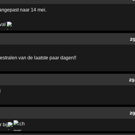
aangepast naar 14 mei.
ival
29
stralen van de laatste paar dagen!!
29
!
29
 bij