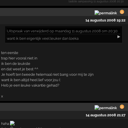
laatste aanpassing
11 augustus 2008 20:30
14 augustus 2008 19:22
Uitspraak
van verwijderd op maandag 11 augustus 2008 om 20:30:
▶
want ik ben eigenlijk veel leuker dan loeka
ten eerste
trap hier vooral niet in
ik ben de leukste
en dat weet je best ^^
Je hoeft ten tweede helemaal niet bang voor mij te zijn
want ik ben altijd heel lief voor jou (:
Heb je een leuke vakantie gehad?
x
14 augustus 2008 21:27
haha