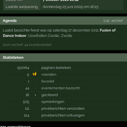
Laatste aanpassing
donderdag 25 juni 2009 om 16:25
Agenda
ical
·
archief
Laatst bezochte feest was op zaterdag 17 december 2011:
Fusion of
Dance Indoor
,
IJsselhallen Zwolle
,
Zwolle
toon archief, 44 evenementen
Statistieken
150064
·
pagina's bekeken
9
vrienden
1
·
favoriet
44
·
evenementen bezocht
16
×
geciteerd
505
·
opmerkingen
111
·
privéberichten verzonden
124
·
privéberichten ontvangen
339 opmerkingen