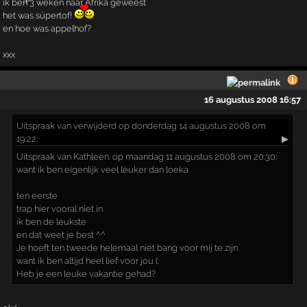
ik ben 3 weken naar Afrika geweest
het was súpertof!
en hoe was appelhof?
xxx
16 augustus 2008 16:57
Uitspraak
van verwijderd op donderdag 14 augustus 2008 om
19:22:
▶
Uitspraak van Kathleen. op maandag 11 augustus 2008 om 20:30:
want ik ben eigenlijk veel leuker dan loeka
ten eerste
trap hier vooral niet in
ik ben de leukste
en dat weet je best ^^
Je hoeft ten tweede helemaal niet bang voor mij te zijn
want ik ben altijd heel lief voor jou (:
Heb je een leuke vakantie gehad?