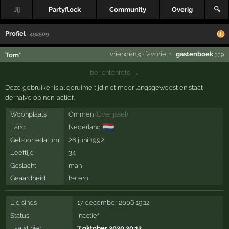
Jij
Partyflock
Community
Overig
🔍
Profiel
· 492509
vrienden
·
favoriet
·
gastenboek
Tom*
,9
,1
,339
berichtenfoto →
Deze gebruiker is al geruime tijd niet meer langsgeweest en staat
derhalve op non-actief.
Woonplaats
Ommen
(
Overijssel
)
🇳🇱
Land
Nederland
Geboortedatum
26 juni 1992
Leeftijd
34
Geslacht
man
Geaardheid
hetero
Lid sinds
17 december 2006 19:12
Status
inactief
Laatst hier
7 oktober 2020 20:12