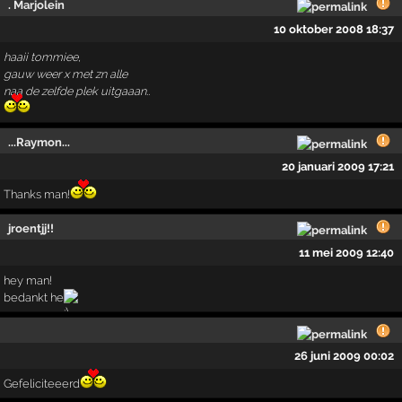
. Marjolein
10 oktober 2008 18:37
haaii tommiee,
gauw weer x met zn alle
naa de zelfde plek uitgaaan..
...Raymon...
20 januari 2009 17:21
Thanks man!
jroentjj!!
11 mei 2009 12:40
hey man!
bedankt he
26 juni 2009 00:02
Gefeliciteeerd