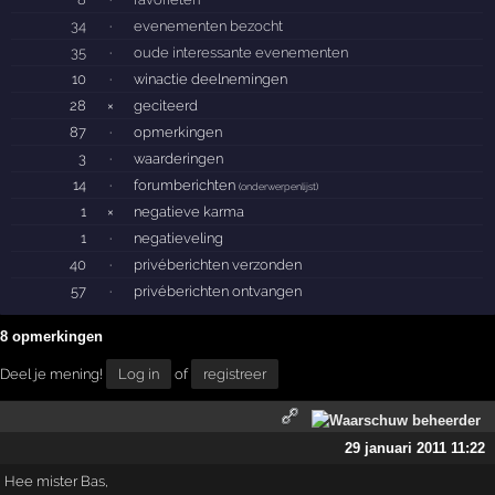
34
·
evenementen bezocht
35
·
oude interessante evenementen
10
·
winactie deelnemingen
28
×
geciteerd
87
·
opmerkingen
3
·
waarderingen
14
·
forumberichten
(
onderwerpenlijst
)
1
×
negatieve karma
1
·
negatieveling
40
·
privéberichten verzonden
57
·
privéberichten ontvangen
8 opmerkingen
Deel je mening!
Log in
of
registreer
29 januari 2011 11:22
Hee mister Bas,