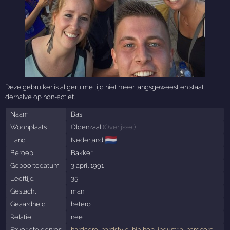
Deze gebruiker is al geruime tijd niet meer langsgeweest en staat
derhalve op non-actief.
Naam
Bas
Woonplaats
Oldenzaal
(
Overijssel
)
🇳🇱
Land
Nederland
Beroep
Bakker
Geboortedatum
3 april 1991
Leeftijd
35
Geslacht
man
Geaardheid
hetero
Relatie
nee
Favoriete genres
hardcore
,
hardstyle
,
hip hop
,
industrial hardcore
,