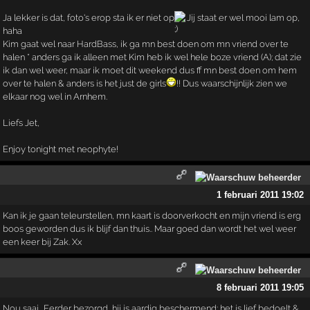
Ja lekker is dat, foto's erop sta ik er niet op
Jij staat er wel mooi lam op,
haha
Kim gaat wel naar HardBass, ik ga mn best doen om mn vriend over te
halen * anders ga ik alleen met Kim heb ik wel hele boze vriend (A); dat zie
ik dan wel weer, maar ik moet dit weekend dus ff mn best doen om hem
over te halen & anders is het just de girls
!! Dus waarschijnlijk zien we
elkaar nog wel in Arnhem.
Liefs Jet,
Enjoy tonight met neophyte!
1 februari 2011 19:02
Kan ik je gaan teleurstellen, mn kaart is doorverkocht en mijn vriend is erg
boos geworden dus ik blijf dan thuis.. Maar goed dan wordt het wel weer
een keer bij Zak. Xx
8 februari 2011 19:05
Nou saai.. Eerder bezorgd, hij is aardig beschermend; het is lief bedoelt &