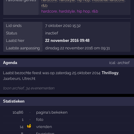
r&b
hardcore, hardstyle, hip hop, r&b
Lid sinds
7 oktober 2010 15:32
Status
inactief
Laatst hier
22 november 2016 09:48
Laatste aanpassing
dinsdag 22 november 2016 om 09:31
Agenda
ical
·
archief
Laatst bezochte feest was op zaterdag 25 oktober 2014:
Thrillogy
,
Jaarbeurs
,
Utrecht
toon archief, 34 evenementen
Statistieken
10486
·
pagina's bekeken
1
·
foto
14
vrienden
8
·
favorieten