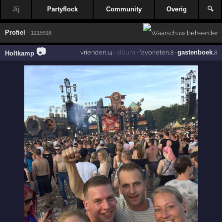
Jij
Partyflock
Community
Overig
🔍
Profiel
· 1215916
📷
vrienden
·
album
·
favorieten
·
gastenboek
Holtkamp
,14
,8
,8