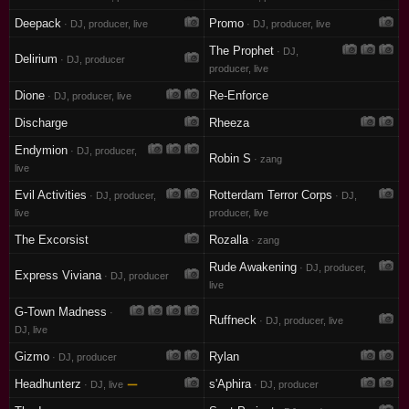
Deepack
Promo
· DJ, producer, live
· DJ, producer, live
The Prophet
· DJ,
Delirium
· DJ, producer
producer, live
Dione
Re-Enforce
· DJ, producer, live
Discharge
Rheeza
Endymion
· DJ, producer,
Robin S
· zang
live
Evil Activities
Rotterdam Terror Corps
· DJ, producer,
· DJ,
live
producer, live
The Excorsist
Rozalla
· zang
Rude Awakening
· DJ, producer,
Express Viviana
· DJ, producer
live
G-Town Madness
·
Ruffneck
· DJ, producer, live
DJ, live
Gizmo
Rylan
· DJ, producer
Headhunterz
—
s'Aphira
· DJ, live
· DJ, producer