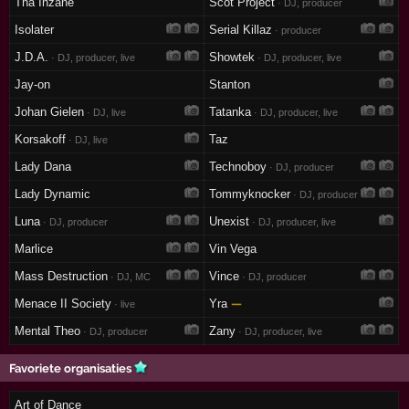
Tha Inzane
Scot Project
· DJ, producer
Isolater
Serial Killaz
· producer
J.D.A.
Showtek
· DJ, producer, live
· DJ, producer, live
Jay-on
Stanton
Johan Gielen
Tatanka
· DJ, live
· DJ, producer, live
Korsakoff
Taz
· DJ, live
Lady Dana
Technoboy
· DJ, producer
Lady Dynamic
Tommyknocker
· DJ, producer
Luna
Unexist
· DJ, producer
· DJ, producer, live
Marlice
Vin Vega
Mass Destruction
Vince
· DJ, MC
· DJ, producer
Menace II Society
Yra
—
· live
Mental Theo
Zany
· DJ, producer
· DJ, producer, live
Favoriete organisaties
Art of Dance