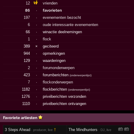
12
vrienden
86
·
favorieten
197
·
evenementen bezocht
6
·
oude interessante evenementen
66
·
winactie deelnemingen
1
·
flock
389
×
geciteerd
944
·
opmerkingen
129
·
waarderingen
2
·
forumonderwerpen
423
·
forumberichten
(
onderwerpenlijst
)
7
·
flockonderwerpen
1182
·
flockberichten
(
onderwerpenlijst
)
1276
·
privéberichten verzonden
1110
·
privéberichten ontvangen
Favoriete artiesten
3 Steps Ahead
†
The Mindhunters
· producer, live
· DJ, live