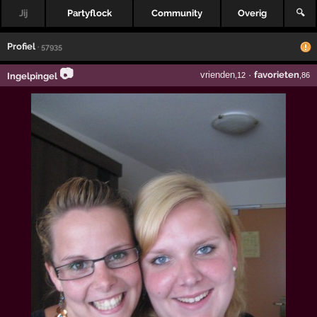
Jij
Partyflock
Community
Overig
🔍
Profiel
· 57935
📷
vrienden
·
favorieten
Ingelpingel
,12
,86