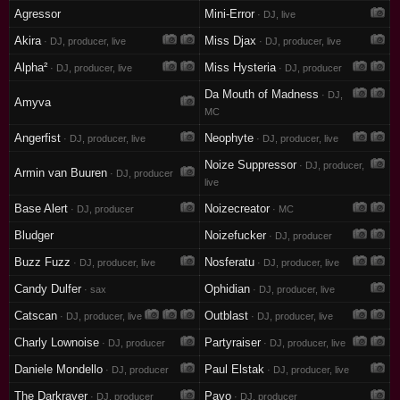
Agressor
Mini-Error
· DJ, live
Akira
Miss Djax
· DJ, producer, live
· DJ, producer, live
Alpha²
Miss Hysteria
· DJ, producer, live
· DJ, producer
Da Mouth of Madness
· DJ,
Amyva
MC
Angerfist
Neophyte
· DJ, producer, live
· DJ, producer, live
Noize Suppressor
· DJ, producer,
Armin van Buuren
· DJ, producer
live
Base Alert
Noizecreator
· DJ, producer
· MC
Bludger
Noizefucker
· DJ, producer
Buzz Fuzz
Nosferatu
· DJ, producer, live
· DJ, producer, live
Candy Dulfer
Ophidian
· sax
· DJ, producer, live
Catscan
Outblast
· DJ, producer, live
· DJ, producer, live
Charly Lownoise
Partyraiser
· DJ, producer
· DJ, producer, live
Daniele Mondello
Paul Elstak
· DJ, producer
· DJ, producer, live
The Darkraver
Pavo
· DJ, producer
· DJ, producer