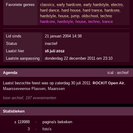
Favoriete genres
classics
,
early hardcore
,
early hardstyle
,
electro
,
hard dance
,
hard house
,
hard trance
,
hardcore
,
hardstyle
,
house
,
jump
,
oldschool
,
techno
hardcore, hardstyle, house, techno, trance
Lid sinds
21 januari 2004 14:38
Status
inactief
Laatst hier
16 juli 2012
Laatste aanpassing
donderdag 22 december 2011 om 23:10
Agenda
ical
·
archief
Laatst bezochte feest was op zaterdag 30 juli 2011:
ROCKIT Open Air
,
Maarsseveense Plassen
,
Maarssen
toon archief, 197 evenementen
Statistieken
± 119988
·
pagina's bekeken
3
·
foto's