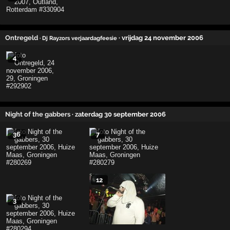
Ontregeld
· vrijdag 24 november 2006
· Dj Rayzors verjaardagfeesie
4
Night of the gabbers
· zaterdag 30 september 2006
36
7
12
3