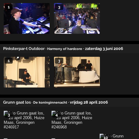
1
3
Pinksterpar-t Outdoor
· zaterdag 3 juni 2006
· Harmony of hardcore
1
3
Grunn gaat los
· vrijdag 28 april 2006
· De koninginnenacht
3
4
10