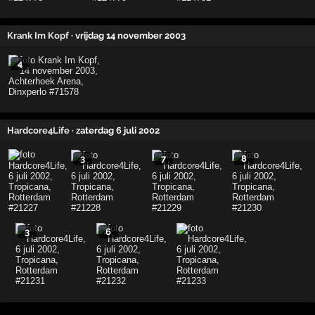
Krank Im Kopf
· vrijdag 14 november 2003
4
Hardcore4Life
· zaterdag 6 juli 2002
3
7
8
3
6