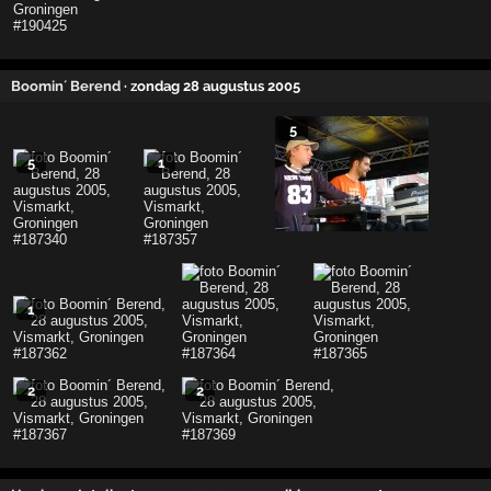
Boomin´ Berend
· zondag 28 augustus 2005
5
5
1
1
2
2