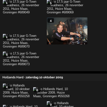
1
5
4
1
6
Hollands Hard
· zaterdag 10 oktober 2009
4
6
9