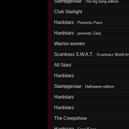
Stampgevaar
·
The big bang edition
Club Starlight
Hardstarz
·
Presents Pavo
Hardstarz
·
presents Zany
Warrior women
Scantraxx S.W.A.T.
·
Scantraxx World Art
All Starz
Hardstarz
Stampgevaar
·
Halloween edition
Hardstarz
Hardstarz
The Creepshow
Hardstarz