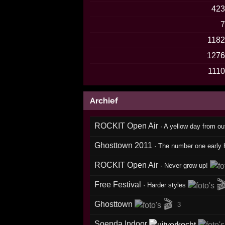
42
118
127
111
Archief
ROCKIT Open Air
·
A yellow day from ou
Ghosttown 2011
·
The number one early 
ROCKIT Open Air
·
Never grow up!

Free Festival
·
Harder styles
🎬
Ghosttown
3
Soenda Indoor