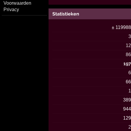
Voorwaarden
Privacy
Statistieken
± 11998
1
8
19
6
38
94
12