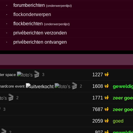
3
·
forumberichten
(
onderwerpenlijst
)
7
·
flockonderwerpen
2
·
flockberichten
(
onderwerpenlijst
)
6
·
privéberichten verzonden
0
·
privéberichten ontvangen
🎬
1227
ter space
3
🎬
geweldi
1608
hardcore event
2
🎬
zeer go
1771
2

zeer go
7687
3
2059
goed
🎬
geweldi
807
2