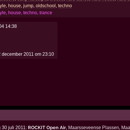
yle
,
house
,
jump
,
oldschool
,
techno
yle, house, techno, trance
04 14:38
2 december 2011 om 23:10
ROCKIT Open Air
 30 juli 2011:
,
Maarsseveense Plassen
,
Maa