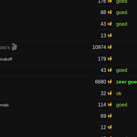
176
goed
88
goed
43
goed
13
🎬
10974
179
rsakoff
43
goed
zeer go
6680
32
ok
114
goed
nimals
69
12