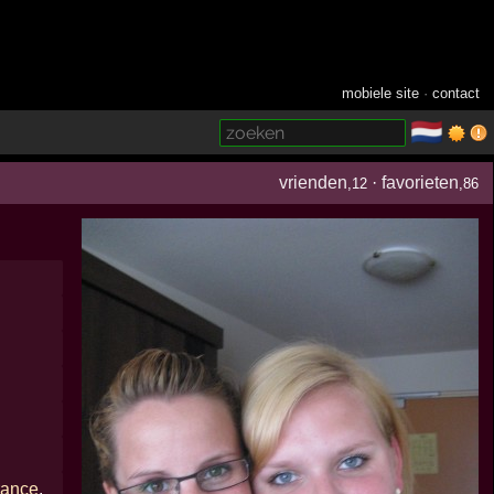
mobiele site
·
contact
🇳🇱
­
vrienden
·
favorieten
,12
,86
rance
,