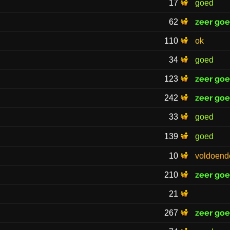
17
goed
zeer go
62
110
ok
34
goed
zeer go
123
zeer go
242
33
goed
139
goed
10
voldoend
zeer go
210
21
zeer go
267