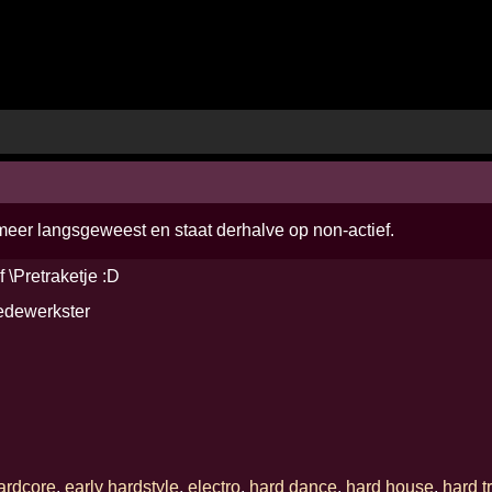
 meer langsgeweest en staat derhalve op non-actief.
f \Pretraketje :D
dewerkster
hardcore
,
early hardstyle
,
electro
,
hard dance
,
hard house
,
hard t