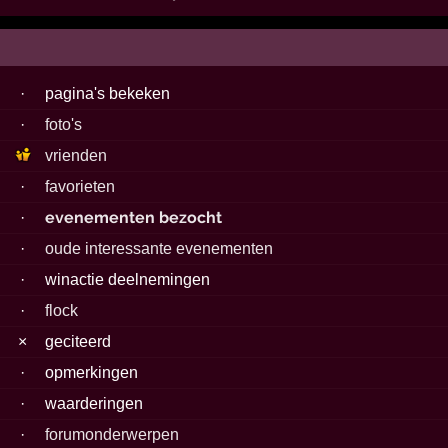
8
·
pagina's bekeken
3
·
foto's
2
vrienden
6
·
favorieten
7
evenementen bezocht
·
6
·
oude interessante evenementen
6
·
winactie deelnemingen
1
·
flock
9
×
geciteerd
4
·
opmerkingen
9
·
waarderingen
2
·
forumonderwerpen