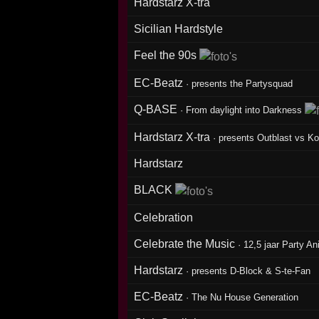
Hardstarz X-tra
Sicilian Hardstyle
Feel the 90s
EC-Beatz
·
presents the Partysquad
Q-BASE
·
From daylight into Darkness
Hardstarz X-tra
·
presents Outblast vs Ko
Hardstarz
BLACK
Celebration
Celebrate the Music
·
12,5 jaar Party A
Hardstarz
·
presents D-Block & S-te-Fan
EC-Beatz
·
The Nu House Generation