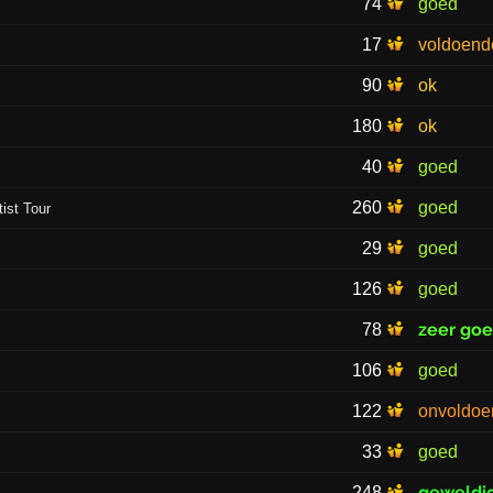
74
goed
17
voldoend
90
ok
180
ok
40
goed
260
goed
ist Tour
29
goed
126
goed
zeer go
78
106
goed
122
onvoldoe
33
goed
geweldi
248