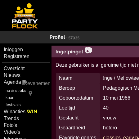
Profiel
· 57935
📷
Inloggen
Ingelpingel
Registreren
Deze gebruiker is al geruime tijd niet
Overzicht
Nieuws
Naam
!nge / Mellowtee
Agenda
Beroep
Pedagogisch Me
nu & straks
kaart
Geboortedatum
10 mei 1986
festivals
Leeftijd
40
WIN
Winacties
Geslacht
vrouw
Trends
Foto's
Geaardheid
hetero
Video's
Favoriete genres
classics
,
early 
Interviews