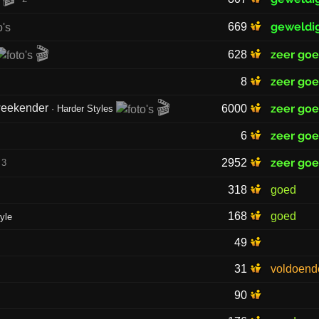
geweldi
669
🎬
zeer go
628
zeer go
8
🎬
 weekender
zeer go
6000
·
Harder Styles
zeer go
6
zeer go
2952
3
318
goed
168
goed
tyle
49
31
voldoend
90