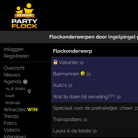
Flockonderwerpen door
Ingelpingel
Inloggen
Flockonderwerp
Registreren
Vakantie
Overzicht
Barmannen
Nieuws
Agenda
Auto's
nu & straks
kaart
Wat te doen bij verveling???
festivals
Speciaal voor de pretraketjes :cheer:
Winacties
WIN
Trends
Trainspotters
Foto's
Video's
Laura is de beste
Interviews