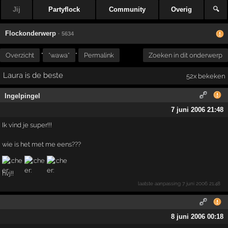
Jij
Partyflock
Community
Overig
🔍
Flockonderwerp
· 5634
Overzicht
"
*wawa*
"
Permalink
Zoeken in dit onderwerp
Laura is de beste
52x bekeken
Ingelpingel
7 juni 2006 21:48
Ik vind je super!!!
wie is het met me eens???
hvj!!
laatste aanpassing
7 juni 2006 21:48
8 juni 2006 00:18