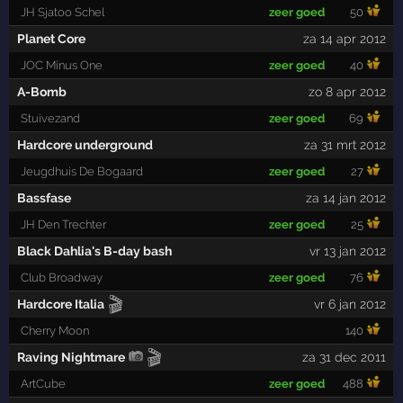
JH Sjatoo Schel
zeer goed
50
Planet Core
za 14 apr 2012
JOC Minus One
zeer goed
40
A-Bomb
zo 8 apr 2012
Stuivezand
zeer goed
69
Hardcore underground
za 31 mrt 2012
Jeugdhuis De Bogaard
zeer goed
27
Bassfase
za 14 jan 2012
JH Den Trechter
zeer goed
25
Black Dahlia's B-day bash
vr 13 jan 2012
Club Broadway
zeer goed
76
🎬
Hardcore Italia
vr 6 jan 2012
Cherry Moon
140
🎬
Raving Nightmare
za 31 dec 2011
ArtCube
zeer goed
488