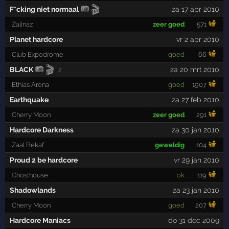
🎬
F*cking niet normaal
za 17 apr 2010
Zalinaz
zeer goed
571
Planet hardcore
vr 2 apr 2010
Club Expodrome
goed
66
🎬
BLACK
za 20 mrt 2010
2
Ethias Arena
goed
1907
Earthquake
za 27 feb 2010
Cherry Moon
zeer goed
291
Hardcore Darkness
za 30 jan 2010
Zaal Bekaf
geweldig
104
Proud 2 be hardcore
vr 29 jan 2010
Ghosthouse
ok
119
Shadowlands
za 23 jan 2010
Cherry Moon
goed
207
Hardcore Maniacs
do 31 dec 2009