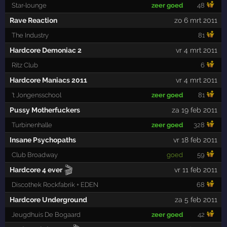
Star-lounge
zeer goed
48
Rave Reaction
zo 6 mrt 2011
The Industry
81
Hardcore Demoniac 2
vr 4 mrt 2011
Ritz Club
6
Hardcore Maniacs 2011
vr 4 mrt 2011
't Jongensschool
zeer goed
81
Pussy Motherfuckers
za 19 feb 2011
Turbinenhalle
zeer goed
328
Insane Psychopaths
vr 18 feb 2011
Club Broadway
goed
59
🎬
Hardcore 4 ever
vr 11 feb 2011
Discothek Rockfabrik + EDEN
68
Hardcore Underground
za 5 feb 2011
Jeugdhuis De Bogaard
zeer goed
42