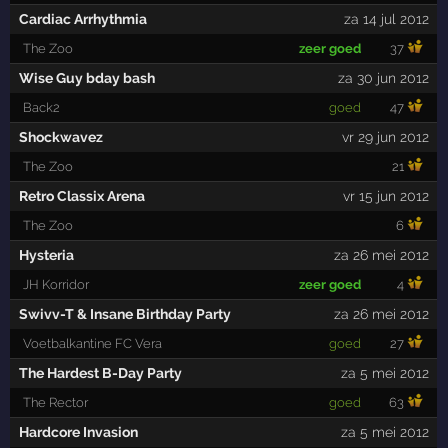
Cardiac Arrhythmia
za 14 jul 2012
The Zoo
zeer goed
37
Wise Guy bday bash
za 30 jun 2012
Back2
goed
47
Shockwavez
vr 29 jun 2012
The Zoo
21
Retro Classix Arena
vr 15 jun 2012
The Zoo
6
Hysteria
za 26 mei 2012
JH Korridor
zeer goed
4
Swivv-T & Insane Birthday Party
za 26 mei 2012
Voetbalkantine FC Vera
goed
27
The Hardest B-Day Party
za 5 mei 2012
The Rector
goed
63
Hardcore Invasion
za 5 mei 2012