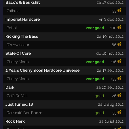
Baco's & Beukshit
za 17 dec 2011
Zathura
33
Imperial Hardcore
vr 9 dec 2011
Petrol
zeer goed
100
Kicking The Bass
za 19 nov 2011
D'n Avanceur
66
State Of Core
do 10 nov 2011
Cherry Moon
zeer goed
116
2 Years Cherrymoon Hardcore Universe
za 17 sep 2011
Cherry Moon
zeer goed
133
Dark
za 10 sep 2011
Café De Vak
goed
26
Just Turned 18
za 6 aug 2011
Danscafé Den Booze
goed
35
Rock Herk
za 16 jul 2011