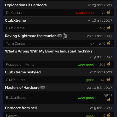
Explonation Of Hardcore
vr 23 mrt 2007
De Castaar
waardeloos
70
ClubXtreme
vr 16 mrt 2007
ClubXtreme
169
🎬
Raving Nightmare the reunion
za 10 mrt 2007
Tarm Centre
ok
1436
What's Wrong With My Brain vs Industrial Techniks
vr 9 mrt 2007
Poppodium Fenix
zeer goed
268
ClubXtreme restyled
vr 2 mrt 2007
ClubXtreme
goed
142
Masters of Hardcore
za 10 feb 2007
15812
Brabanthallen
zeer goed
Hardcore from hell
vr 9 feb 2007
Karrewiel
goed
56