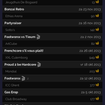
Jeugdhuis De Bogaard
13
Bonzai Retro
za 23 nov 2013
Ethias Arena
90
Partyraiser
za 16 nov 2013
Sotto's
142
🎬
Footworxx vs Tieum
za 2 nov 2013
ArtCube
82
Frenchcore s'il vous plaît!
za 26 okt 2013
XXL Culemborg
949
🎬
Proud 2 be Hardcore
vr 18 okt 2013
Mondial
203
🎬
Footworxx
za 12 okt 2013
2
ICC Ghent
377
Gas Erop
za 5 okt 2013
Club Broadway
177