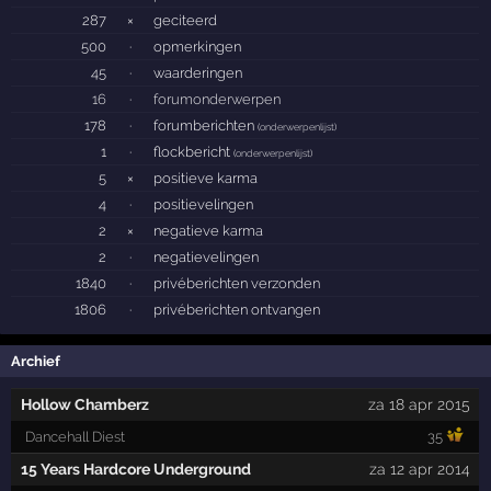
287
×
geciteerd
500
·
opmerkingen
45
·
waarderingen
16
·
forumonderwerpen
178
·
forumberichten
(
onderwerpenlijst
)
1
·
flockbericht
(
onderwerpenlijst
)
5
×
positieve karma
4
·
positievelingen
2
×
negatieve karma
2
·
negatievelingen
1840
·
privéberichten verzonden
1806
·
privéberichten ontvangen
Archief
Hollow Chamberz
za 18 apr 2015
Dancehall Diest
35
15 Years Hardcore Underground
za 12 apr 2014