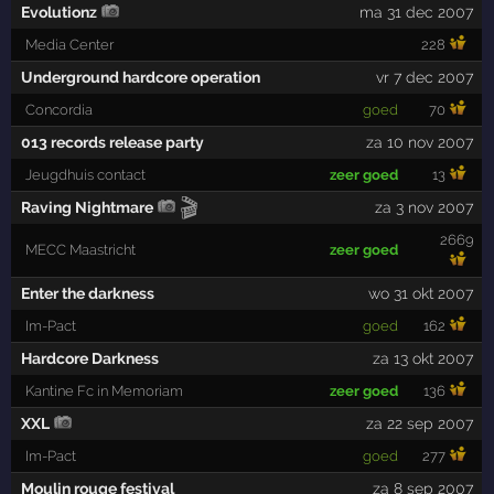
Evolutionz
ma 31 dec 2007
Media Center
228
Underground hardcore operation
vr 7 dec 2007
Concordia
goed
70
013 records release party
za 10 nov 2007
Jeugdhuis contact
zeer goed
13
🎬
Raving Nightmare
za 3 nov 2007
2669
MECC Maastricht
zeer goed
Enter the darkness
wo 31 okt 2007
Im-Pact
goed
162
Hardcore Darkness
za 13 okt 2007
Kantine Fc in Memoriam
zeer goed
136
XXL
za 22 sep 2007
Im-Pact
goed
277
Moulin rouge festival
za 8 sep 2007