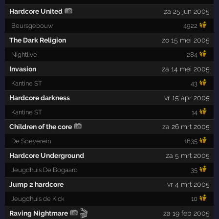
Hardcore United
za 25 jun 2005
Beursgebouw
4922
The Dark Religion
zo 15 mei 2005
Nightlive
284
Invasion
za 14 mei 2005
Kantine ST
43
Hardcore darkness
vr 15 apr 2005
Kantine ST
14
Children of the core
za 26 mrt 2005
De Soeverein
1635
Hardcore Underground
za 5 mrt 2005
Jeugdhuis De Bogaard
35
Jump 2 hardcore
vr 4 mrt 2005
Jeugdhuis de Kick
10
🎬
Raving Nightmare
za 19 feb 2005