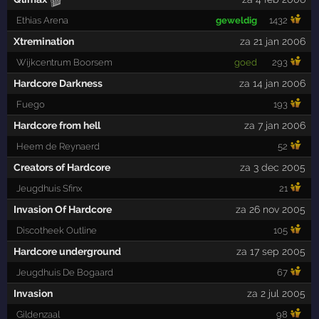
Ethias Arena
geweldig
1432
Xtremination
za 21 jan 2006
Wijkcentrum Boorsem
goed
293
Hardcore Darkness
za 14 jan 2006
Fuego
193
Hardcore from hell
za 7 jan 2006
Heem de Reynaerd
52
Creators of Hardcore
za 3 dec 2005
Jeugdhuis Sfinx
21
Invasion Of Hardcore
za 26 nov 2005
Discotheek Outline
105
Hardcore underground
za 17 sep 2005
Jeugdhuis De Bogaard
67
Invasion
za 2 jul 2005
Gildenzaal
98