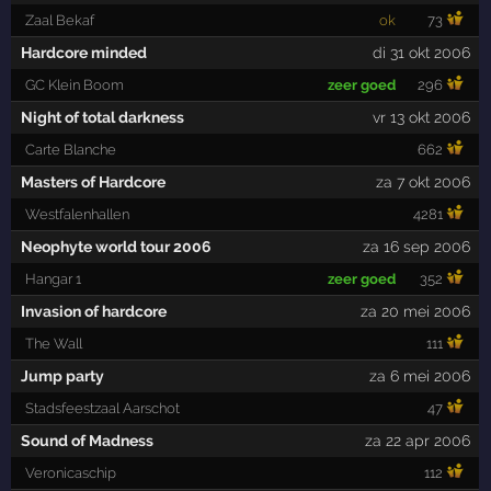
Zaal Bekaf
ok
73
Hardcore minded
di 31 okt 2006
GC Klein Boom
zeer goed
296
Night of total darkness
vr 13 okt 2006
Carte Blanche
662
Masters of Hardcore
za 7 okt 2006
Westfalenhallen
4281
Neophyte world tour 2006
za 16 sep 2006
Hangar 1
zeer goed
352
Invasion of hardcore
za 20 mei 2006
The Wall
111
Jump party
za 6 mei 2006
Stadsfeestzaal Aarschot
47
Sound of Madness
za 22 apr 2006
Veronicaschip
112