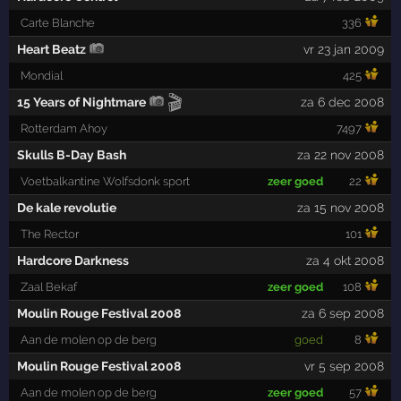
Carte Blanche
336
Heart Beatz
vr 23 jan 2009
Mondial
425
🎬
15 Years of Nightmare
za 6 dec 2008
Rotterdam Ahoy
7497
Skulls B-Day Bash
za 22 nov 2008
Voetbalkantine Wolfsdonk sport
zeer goed
22
De kale revolutie
za 15 nov 2008
The Rector
101
Hardcore Darkness
za 4 okt 2008
Zaal Bekaf
zeer goed
108
Moulin Rouge Festival 2008
za 6 sep 2008
Aan de molen op de berg
goed
8
Moulin Rouge Festival 2008
vr 5 sep 2008
Aan de molen op de berg
zeer goed
57