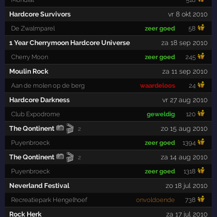
Hardcore Survivors
vr 8 okt 2010
De Zwalmparel
zeer goed
58
1 Year Cherrymoon Hardcore Universe
za 18 sep 2010
Cherry Moon
zeer goed
245
Moulin Rock
za 11 sep 2010
Aan de molen op de berg
waardeloos
24
Hardcore Darkness
vr 27 aug 2010
Club Expodrome
geweldig
120
🎬
The Qontinent
zo 15 aug 2010
2
Puyenbroeck
zeer goed
1394
🎬
The Qontinent
za 14 aug 2010
2
Puyenbroeck
zeer goed
1318
Neverland Festival
zo 18 jul 2010
Recreatiepark Hengelhoef
onvoldoende
738
Rock Herk
za 17 jul 2010