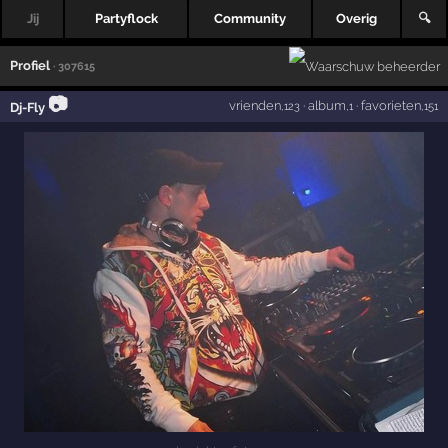
Jij
Partyflock
Community
Overig
🔍
Profiel
· 307615
📷
vrienden
·
album
·
favorieten
Dj-Fly
,123
,1
,151