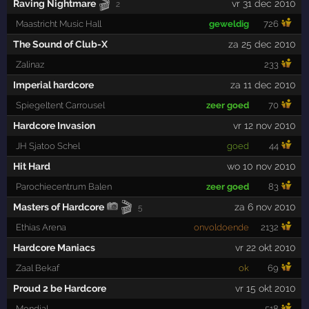
🎬
Raving Nightmare
vr 31 dec 2010
2
Maastricht Music Hall
geweldig
726
The Sound of Club-X
za 25 dec 2010
Zalinaz
233
Imperial hardcore
za 11 dec 2010
Spiegeltent Carrousel
zeer goed
70
Hardcore Invasion
vr 12 nov 2010
JH Sjatoo Schel
goed
44
Hit Hard
wo 10 nov 2010
Parochiecentrum Balen
zeer goed
83
🎬
Masters of Hardcore
za 6 nov 2010
5
Ethias Arena
onvoldoende
2132
Hardcore Maniacs
vr 22 okt 2010
Zaal Bekaf
ok
69
Proud 2 be Hardcore
vr 15 okt 2010
Mondial
518