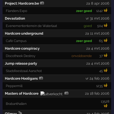
Project: Hardcore.be
za 8 apr 2006
Flanders Expo
zeer goed
1242
Devastation
vr 31 mrt 2006
Evenemententerrein de Waterlaat
goed
504
Hardcore underground
za 11 mrt 2006
Café Campus
zeer goed
65
Hardcore conspiracy
za 4 mrt 2006
Discotheek Destroy
onvoldoende
37
Jump release party
za 4 mrt 2006
Stadsfeestzaal Aarschot
45
Hardcore Hooligans
vr 24 feb 2006
Peppermill
1235
Masters of Hardcore
za 18 feb 2006
13528
Brabanthallen
🎬
Qlimax
za 4 feb 2006