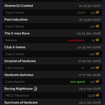
Xtreme DJ Contest
za 27 jan 2007
Club X-treme
goed
141
Porn industries
za 13 jan 2007
Club X-treme
126
The X-mas Rave
zo 24 dec 2006
Kabarka
waardeloos
19
Club X-treme
za 25 nov 2006
Club X-treme
240
Invasion of hardcore
vr 24 nov 2006
Café Campus
ok
116
Hardcore darkness
vr 17 nov 2006
Carte Blanche
zeer goed
313
🎬
Raving Nightmare
za 4 nov 2006
MECC Maastricht
1938
Survivors of hardcore
za 4 nov 2006