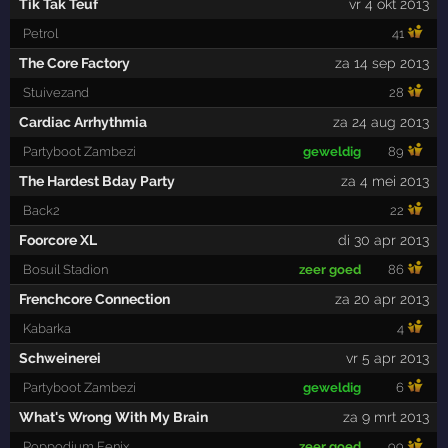
Tik Tak Teuf
vr 4 okt 2013
Petrol
41
The Core Factory
za 14 sep 2013
Stuivezand
28
Cardiac Arrhythmia
za 24 aug 2013
Partyboot Zambezi
geweldig
89
The Hardest Bday Party
za 4 mei 2013
Back2
22
Foorcore XL
di 30 apr 2013
Bosuil Stadion
zeer goed
86
Frenchcore Connection
za 20 apr 2013
Kabarka
4
Schweinerei
vr 5 apr 2013
Partyboot Zambezi
geweldig
6
What's Wrong With My Brain
za 9 mrt 2013
Poppodium Fenix
zeer goed
99