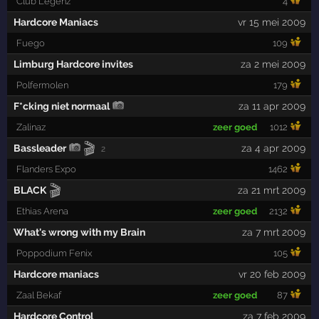
Club Legenz
4
Hardcore Maniacs
vr 15 mei 2009
Fuego
109
Limburg Hardcore invites
za 2 mei 2009
Polfermolen
179
F*cking niet normaal
za 11 apr 2009
Zalinaz
zeer goed
1012
🎬
Bassleader
za 4 apr 2009
2
Flanders Expo
1462
🎬
BLACK
za 21 mrt 2009
Ethias Arena
zeer goed
2132
What's wrong with my Brain
za 7 mrt 2009
Poppodium Fenix
105
Hardcore maniacs
vr 20 feb 2009
Zaal Bekaf
zeer goed
87
Hardcore Control
za 7 feb 2009