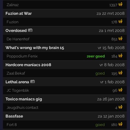
Zalinaz
1397
Fuzion at War
za 22 mrt 2008
Fuzion
178
Overdosed
za 1 mrt 2008
De Hanenhof
851
What's wrong with my brain 15
vr 15 feb 2008
Poppodium Fenix
zeer goed
184
Hardcore maniacs 2008
vr 8 feb 2008
Zaal Bekaf
goed
195
Lethal arena
vr 1 feb 2008
JC Togenblik
96
Toxico maniacs gig
za 26 jan 2008
Jeugdhuis contact
4
Bassfase
za 12 jan 2008
Fort 8
goed
180