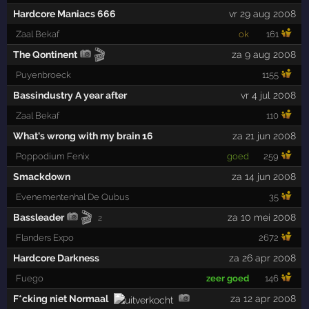
Hardcore Maniacs 666
vr 29 aug 2008
Zaal Bekaf
ok
161
🎬
The Qontinent
za 9 aug 2008
Puyenbroeck
1155
Bassindustry A year after
vr 4 jul 2008
Zaal Bekaf
110
What's wrong with my brain 16
za 21 jun 2008
Poppodium Fenix
goed
259
Smackdown
za 14 jun 2008
Evenementenhal De Qubus
35
🎬
Bassleader
za 10 mei 2008
2
Flanders Expo
2672
Hardcore Darkness
za 26 apr 2008
Fuego
zeer goed
146
F*cking niet Normaal
za 12 apr 2008