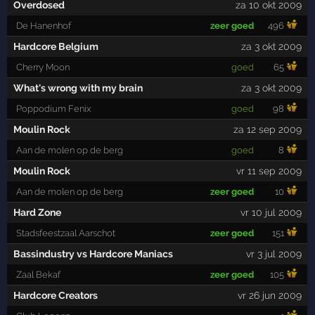
Overdosed
za 10 okt 2009
De Hanenhof
zeer goed
496
Hardcore Belgium
za 3 okt 2009
Cherry Moon
goed
65
What's wrong with my brain
za 3 okt 2009
Poppodium Fenix
goed
98
Moulin Rock
za 12 sep 2009
Aan de molen op de berg
goed
8
Moulin Rock
vr 11 sep 2009
Aan de molen op de berg
zeer goed
10
Hard Zone
vr 10 jul 2009
Stadsfeestzaal Aarschot
zeer goed
151
Bassindustry vs Hardcore Maniacs
vr 3 jul 2009
Zaal Bekaf
zeer goed
105
Hardcore Creators
vr 26 jun 2009