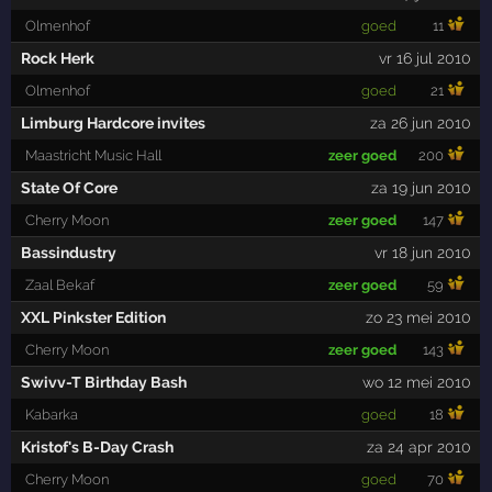
Olmenhof
goed
11
Rock Herk
vr 16 jul 2010
Olmenhof
goed
21
Limburg Hardcore invites
za 26 jun 2010
Maastricht Music Hall
zeer goed
200
State Of Core
za 19 jun 2010
Cherry Moon
zeer goed
147
Bassindustry
vr 18 jun 2010
Zaal Bekaf
zeer goed
59
XXL Pinkster Edition
zo 23 mei 2010
Cherry Moon
zeer goed
143
Swivv-T Birthday Bash
wo 12 mei 2010
Kabarka
goed
18
Kristof's B-Day Crash
za 24 apr 2010
Cherry Moon
goed
70