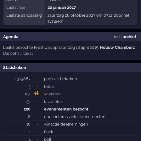
Laatst hier
20 januari 2017
Laatste aanpassing
zaterdag 28 oktober 2023 om 03:12 door het
systeem
Agenda
ical
·
archief
Laatst bezochte feest was op zaterdag 18 april 2015:
Hollow Chamberz
,
Dancehall
,
Diest
Statistieken
± 319867
·
pagina's bekeken
3
·
foto's
123
vrienden
151
·
favorieten
228
·
evenementen bezocht
8
·
oude interessante evenementen
16
·
winactie deelnemingen
1
·
flock
1
·
poll