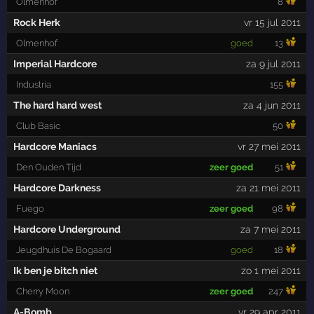
Olmenhof
8
Rock Herk
vr 15 jul 2011
Olmenhof
goed
13
Imperial Hardcore
za 9 jul 2011
Industria
155
The hard hard west
za 4 jun 2011
Club Basic
50
Hardcore Maniacs
vr 27 mei 2011
Den Ouden Tijd
zeer goed
51
Hardcore Darkness
za 21 mei 2011
Fuego
zeer goed
98
Hardcore Underground
za 7 mei 2011
Jeugdhuis De Bogaard
goed
18
Ik ben je bitch niet
zo 1 mei 2011
Cherry Moon
zeer goed
247
A-Bomb
vr 29 apr 2011