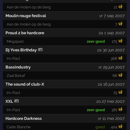
Aan de molen op de berg
21
Moulin rouge festival
vr 7 sep 2007
Aan de molen op de berg
7
Proud 2 be hardcore
za 1 sep 2007
Megaparc
zeer goed
175
Dj Yves Birthday
za 30 jun 2007
Im-Pact
368
Bassindustry
vr 29 jun 2007
Zaal Bekaf
66
The sound of club-X
za 16 jun 2007
Im-Pact
75
XXL
zo 27 mei 2007
Im-Pact
zeer goed
381
Hardcore Darkness
vr 11 mei 2007
Carte Blanche
goed
404