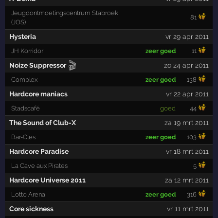
Jeugdontmoetingscentrum Stabroek
81
(JOS)
Hysteria
vr 29 apr 2011
JH Korridor
zeer goed
11
🎬
Noize Suppressor
zo 24 apr 2011
Complex
zeer goed
138
Hardcore maniacs
vr 22 apr 2011
Stadscafé
goed
44
The Sound of Club-X
za 19 mrt 2011
Bar-Cles
zeer goed
103
Hardcore Paradise
vr 18 mrt 2011
La Cave aux Pirates
5
Hardcore Universe 2011
za 12 mrt 2011
Lotto Arena
zeer goed
316
Core sickness
vr 11 mrt 2011