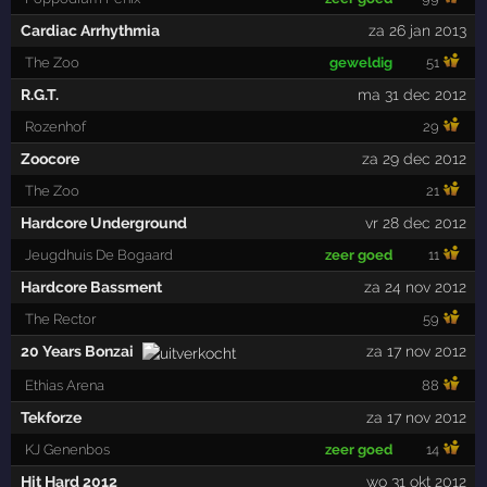
Cardiac Arrhythmia
za 26 jan 2013
The Zoo
geweldig
51
R.G.T.
ma 31 dec 2012
Rozenhof
29
Zoocore
za 29 dec 2012
The Zoo
21
Hardcore Underground
vr 28 dec 2012
Jeugdhuis De Bogaard
zeer goed
11
Hardcore Bassment
za 24 nov 2012
The Rector
59
20 Years Bonzai
za 17 nov 2012
Ethias Arena
88
Tekforze
za 17 nov 2012
KJ Genenbos
zeer goed
14
Hit Hard 2012
wo 31 okt 2012