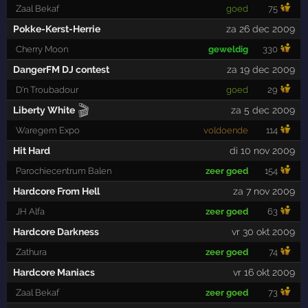
Zaal Bekaf
goed
75
Pokke-Kerst-Herrie
za 26 dec 2009
Cherry Moon
geweldig
330
DangerFM DJ contest
za 19 dec 2009
D'n Troubadour
goed
29
🎬
Liberty White
za 5 dec 2009
Waregem Expo
voldoende
114
Hit Hard
di 10 nov 2009
Parochiecentrum Balen
zeer goed
154
Hardcore From Hell
za 7 nov 2009
JH Alfa
zeer goed
63
Hardcore Darkness
vr 30 okt 2009
Zathura
zeer goed
74
Hardcore Maniacs
vr 16 okt 2009
Zaal Bekaf
zeer goed
73