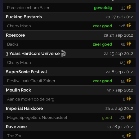
Parochiecentrum Balen
geweldig
33
Fucking Bastards
za 27 okt 2012
Cherry Moon
zeer goed
126
Roescore
za 29 sep 2012
Back2
zeer goed
58
🎬
3 Years Hardcore Universe
za 15 sep 2012
Cherry Moon
123
SuperSonic Festival
za 8 sep 2012
Festivalpark Circuit Zolder
zeer goed
55
Moulin Rock
vr 7 sep 2012
Aan de molen op de berg
8
Imperial Hardcore
za 4 aug 2012
Magiq Spiegeltent Noordkasteel
goed
156
Rave zone
za 28 jul 2012
The Zoo
15