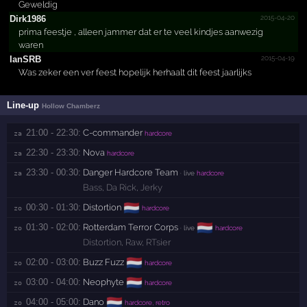
Geweldig
2015-04-20
Dirk1986
prima feestje , alleen jammer dat er te veel kindjes aanwezig
waren
2015-04-19
IanSRB
Was zeker een ver feest hopelijk herhaalt dit feest jaarlijks
Line-up
Hollow Chamberz
21:00 - 22:30:
C-commander
za 
hardcore
22:30 - 23:30:
Nova
za 
hardcore
23:30 - 00:30:
Danger Hardcore Team
za 
· live
hardcore
Bass
,
Da Rick
,
Jerky
🇳🇱
00:30 - 01:30:
Distortion
zo 
hardcore
🇳🇱
01:30 - 02:00:
Rotterdam Terror Corps
zo 
· live
hardcore
Distortion
,
Raw
,
RTsier
🇳🇱
02:00 - 03:00:
Buzz Fuzz
zo 
hardcore
🇳🇱
03:00 - 04:00:
Neophyte
zo 
hardcore
🇳🇱
04:00 - 05:00:
Dano
zo 
hardcore, retro