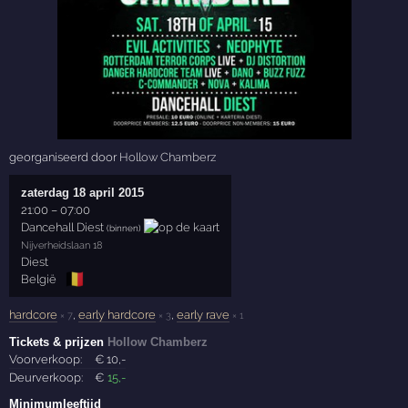
georganiseerd door
Hollow Chamberz
zaterdag 18 april 2015
21:00
–
07:00
Dancehall Diest
(binnen)
Nijverheidslaan 18
Diest
🇧🇪
België
hardcore
,
early hardcore
,
early rave
× 7
× 3
× 1
Tickets & prijzen
Hollow Chamberz
Voorverkoop:
€
10
,-
Deurverkoop:
€
15
,-
Minimumleeftijd