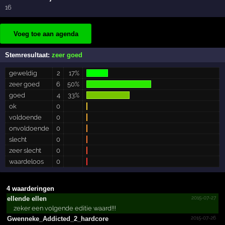
16
Voeg toe aan agenda
Stemresultaat:
zeer goed
geweldig
2
17%
zeer goed
6
50%
goed
4
33%
ok
0
voldoende
0
onvoldoende
0
slecht
0
zeer slecht
0
waardeloos
0
4 waarderingen
2015-07-27
ellende ellen
zeker een volgende editie waard!!!
2015-07-26
Gwenneke_­Addicted_­2_­hardcore