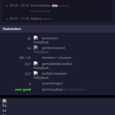
🇳🇱
05:00 - 06:00:
Evil Activities
zo 
hardcore
Max Enforcer
06:00 - 07:00:
Kalima
zo 
hardcore
Statistieken
35
bezoekers
24
geïnteresseerd
68 / 22
·
mannen / vrouwen
25.7
gemiddelde
leeftijd
23.7
leeftijd
mediaan
4
·
waarderingen
zeer goed
·
stemresultaat
(12 stemmen)