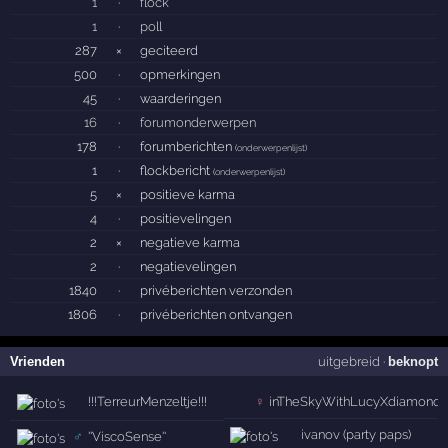
1
·
flock
1
·
poll
287
×
geciteerd
500
·
opmerkingen
45
·
waarderingen
16
·
forumonderwerpen
178
·
forumberichten
(
onderwerpenlijst
)
1
·
flockbericht
(
onderwerpenlijst
)
5
×
positieve karma
4
·
positievelingen
2
×
negatieve karma
2
·
negatievelingen
1840
·
privéberichten verzonden
1806
·
privéberichten ontvangen
Vrienden
uitgebreid
·
beknopt
!!!TerreurMenzeltje!!!
♀
inTheSkyWithLucyXdiamonds
ivanov (party paps)
♂
''ViscoSense''