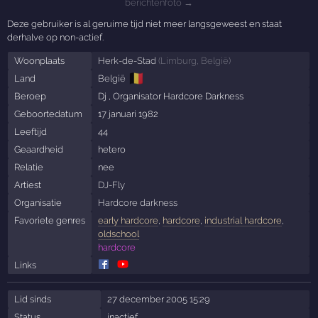
berichtenfoto →
Deze gebruiker is al geruime tijd niet meer langsgeweest en staat
derhalve op non-actief.
Woonplaats
Herk-de-Stad
(
Limburg
,
België
)
🇧🇪
Land
België
Beroep
Dj , Organisator Hardcore Darkness
Geboortedatum
17 januari 1982
Leeftijd
44
Geaardheid
hetero
Relatie
nee
Artiest
DJ-Fly
Organisatie
Hardcore darkness
Favoriete genres
early hardcore
,
hardcore
,
industrial hardcore
,
oldschool
hardcore
Links
Lid sinds
27 december 2005 15:29
Status
inactief