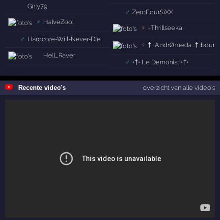
Girly79
♂
ZeroFourSiXX
♂
HalveZool
♀
~Thrillseeka
♂
Hardcore-Will-Never-Die
♀
†.. A.ndrØmeda ..† :bounc
Hell_Raver
♂
•†• Le Demonist •†•
Recente video's
overzicht van alle video's