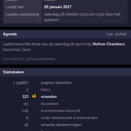
Laatst hier
20 januari 2017
Laatste aanpassing
zaterdag 28 oktober 2023 om 03:12 door het
systeem
Agenda
ical
·
archief
Laatst bezochte feest was op zaterdag 18 april 2015:
Hollow Chamberz
,
Dancehall
,
Diest
toon archief, 228 evenementen
Statistieken
± 319867
·
pagina's bekeken
3
·
foto's
123
vrienden
151
·
favorieten
228
·
evenementen bezocht
8
·
oude interessante evenementen
16
·
winactie deelnemingen