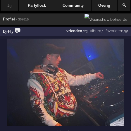
Jij
Partyflock
Community
Overig
🔍
Profiel
· 307615
📷
vrienden
·
album
·
favorieten
Dj-Fly
,123
,1
,151