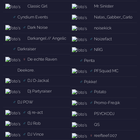
Classic Girl
Mr. Sinister
♂
Cyndium Events
Natas_Gabber_Carlo
♂
Dark Noise
noisekick
Darkangel // Angelic
♂
Noizefact
♂
Darkraiser
♂
NRG
♀
De echte Raven
♂
Penta
Deekore.
♂
PFSquad MC
♂
DJ D-Jackal
♂
Pokke!
Dj Partyraiser
♂
Potato
♂
DJ POW
♂
Promo-Fre@k
♂
dj re-act
PSYCKODJ
♂
DJ Rob
QS
♂
DJ Vince
♀
reefteef.007