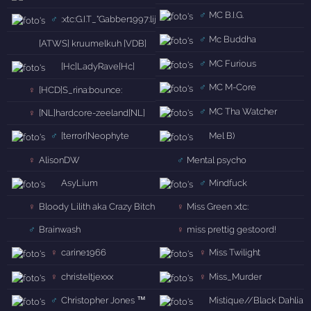
♂
MC B.I.G.
♂
:xtc:G.I.T_"Gabber1997:lijn::bounce:
♂
Mc Buddha
[ATWS] kruumelkuh [VDB]
♂
MC Furious
[Hc]LadyRave[Hc]
♂
MC M-Core
♀
[HCD]S_rina:bounce:
♂
MC Tha Watcher
♀
[NL]hardcore-zeeland[NL]
♂
[terror]Neophyte
Mel B)
♀
AlisonDW
♂
Mental psycho
AsyLium
♂
Mindfuck
♀
Bloody Lilith aka Crazy Bitch
♀
Miss Green :xtc:
♂
Brainwash
♀
miss prettig gestoord!
♀
carine1966
♀
Miss Twilight
♀
christeltjexxx
♀
Miss_Murder
♂
Christopher Jones ™
Mistique//Black Dahlia