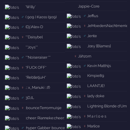
Jappie-Core
'Willy'
♂
Jeffius
♂
( 9o9 ) Kaoss (9o9)
♀
JeMoedersNachtmerrie :d
♂
(Dj.)Alex-D
♂
Jente
♀
**Daisybel
Jœy [Blames]
**Joys**
♀
Jähzorn
♂
**Noiseraiser **
♂
Kevin Matthijs
♀
*FUCK OFF*
Kimpie89
*ReblletjuH*
LAANTJE!
♀
.:: x_Manuki ::.(f)
♀
lady doke
♂
3DJL
Lightning Blonde d'Um R
♀
:bounce:Terrormuisje
♀
M a r l o e s
:cheer: Rianneke:cheer:
♀
Marlice
♂
:hyper: Gabber :bounce: