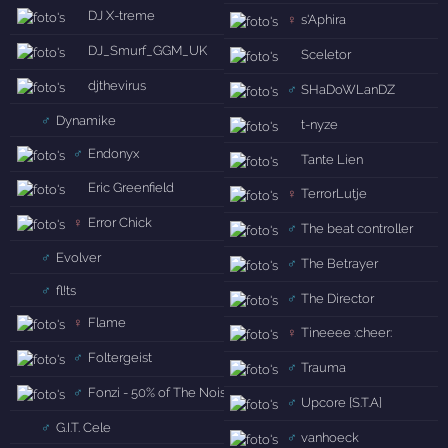
DJ X-treme
♀
s'Aphira
DJ_Smurf_GGM_UK
Sceletor
djthevirus
♂
SHaDoWLanDZ
♂
Dynamike
t-nyze
♂
Endonyx
Tante Lien
Eric Greenfield
♀
TerrorLutje
♀
Error Chick
♂
The beat controller
♂
Evolver
♂
The Betrayer
♂
fl!ts
♂
The Director
♀
Flame
♀
Tineeee :cheer:
♂
Foltergeist
♂
Trauma
♂
Fonzi - 50% of The Noisemaking Criminals
♂
Upcore [S.T.A]
♂
G.I.T. Cele
♂
vanhoeck