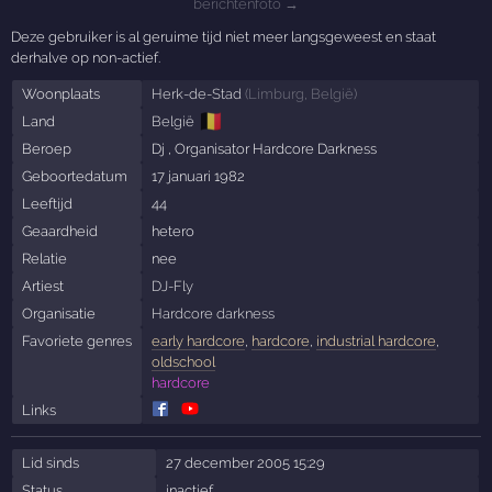
berichtenfoto →
Deze gebruiker is al geruime tijd niet meer langsgeweest en staat
derhalve op non-actief.
Woonplaats
Herk-de-Stad
(
Limburg
,
België
)
🇧🇪
Land
België
Beroep
Dj , Organisator Hardcore Darkness
Geboortedatum
17 januari 1982
Leeftijd
44
Geaardheid
hetero
Relatie
nee
Artiest
DJ-Fly
Organisatie
Hardcore darkness
Favoriete genres
early hardcore
,
hardcore
,
industrial hardcore
,
oldschool
hardcore
Links
Lid sinds
27 december 2005 15:29
Status
inactief