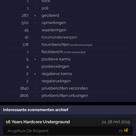
1
·
flock
1
·
poll
287
×
geciteerd
500
·
opmerkingen
45
·
waarderingen
16
·
forumonderwerpen
178
·
forumberichten
(
onderwerpenlijst
)
1
·
flockbericht
(
onderwerpenlijst
)
5
×
positieve karma
4
·
positievelingen
2
×
negatieve karma
2
·
negatievelingen
1840
·
privéberichten verzonden
1806
·
privéberichten ontvangen
Interessante evenementen archief
16 Years Hardcore Underground
za 28 mrt 2015
Jeugdhuis De Bogaard
21