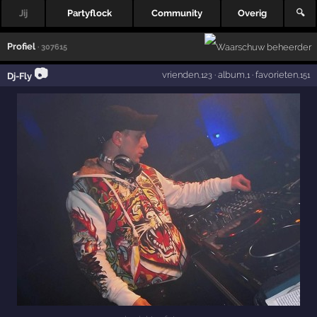
Jij
Partyflock
Community
Overig
🔍
Profiel
· 307615
📷
vrienden
·
album
·
favorieten
Dj-Fly
,123
,1
,151