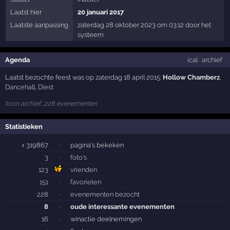
Laatst hier
20 januari 2017
Laatste aanpassing
zaterdag 28 oktober 2023 om 03:12 door het
systeem
Agenda
ical
·
archief
Laatst bezochte feest was op zaterdag 18 april 2015:
Hollow Chamberz
,
Dancehall
,
Diest
toon archief, 228 evenementen
Statistieken
± 319867
·
pagina's bekeken
3
·
foto's
123
vrienden
151
·
favorieten
228
·
evenementen bezocht
8
·
oude interessante evenementen
16
·
winactie deelnemingen