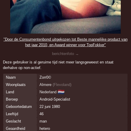
"Door de Consumentenbond uitgekozen tot Beste mannelijke product van
het jaar 2010, en Award winner voor TopFokker"
berichtenfoto →
Deze gebruiker is al geruime tijd niet meer langsgeweest en staat
derhalve op non-actief.
Naam
Zorr0©
Woonplaats
Almere
(
Flevoland
)
🇳🇱
Land
Nederland
Beroep
Android-Specialist
Geboortedatum
22 juni 1980
Leeftijd
46
Geslacht
man
Geaardheid
hetero