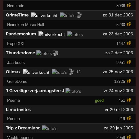
Hemkade
3036
🎬
QrimeTime
zo 31 dec 2006
Heineken Music Hall
5230
Pandemonium
za 23 dec 2006
Expo XXI
1447
🎬
Thunderdome
za 2 dec 2006
Jaarbeurs
9951
🎬
Qlimax
za 25 nov 2006
13
GelreDome
12725
't Gezellige verjaardagsfeest
vr 24 nov 2006
Poema
goed
451
Limo invites
vr 20 okt 2006
Poema
219
Trip 2 Dreamland
za 29 jan 2005
Vechtsebanen
2958