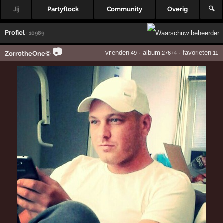
Jij
Partyflock
Community
Overig
🔍
Profiel
· 10989
📷
vrienden
·
album
·
favorieten
Zorr0theOne©
,49
,276
+4
,11