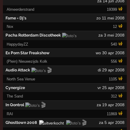
za 14 jun 2008
Almeerderstrand
19399
Fame = Dj's
zo 11 mei 2008
Nox
12
Pacha Rotterdam Discotheek
za 3 mei 2008
HappydayZZ
540
Ex Porn Star Freakshow
wo 30 apr 2008
(Plein) Nieuwezijds Kolk
556
🎬
Audio Attack
di 29 apr 2008
North Sea Venue
1105
Cynergize
vr 25 apr 2008
The Sand
312
🎬
In Qontrol
za 19 apr 2008
RAI
11869
🎬
Ghosttown 2008
za 5 apr 2008