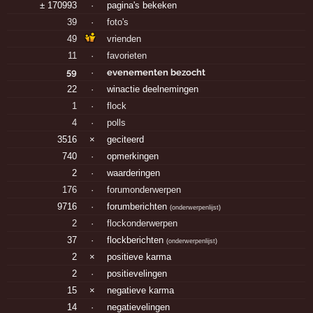
± 170993
·
pagina's bekeken
39
·
foto's
49
vrienden
11
·
favorieten
59
·
evenementen bezocht
22
·
winactie deelnemingen
1
·
flock
4
·
polls
3516
×
geciteerd
740
·
opmerkingen
2
·
waarderingen
176
·
forumonderwerpen
9716
·
forumberichten
(
onderwerpenlijst
)
2
·
flockonderwerpen
37
·
flockberichten
(
onderwerpenlijst
)
2
×
positieve karma
2
·
positievelingen
15
×
negatieve karma
14
·
negatievelingen