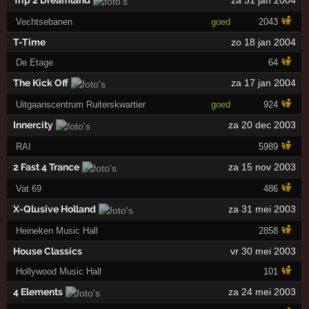
Trip 2 Dreamland
za 31 jan 2004
Vechtsebanen
goed
2043
T-Time
zo 18 jan 2004
De Etage
64
The Kick Off
za 17 jan 2004
Uitgaanscentrum Ruiterskwartier
goed
924
Innercity
za 20 dec 2003
RAI
5989
2 Fast 4 Trance
za 15 nov 2003
Vat 69
486
X-Qlusive Holland
za 31 mei 2003
Heineken Music Hall
2858
House Classics
vr 30 mei 2003
Hollywood Music Hall
101
4 Elements
za 24 mei 2003