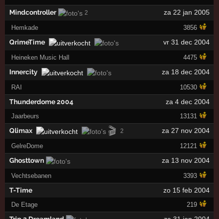
Mindcontroller
za 22 jan 2005
2
Hemkade
3856
QrimeTime
vr 31 dec 2004
Heineken Music Hall
4475
Innercity
za 18 dec 2004
RAI
10530
Thunderdome 2004
za 4 dec 2004
Jaarbeurs
13131
🎬
Qlimax
za 27 nov 2004
2
GelreDome
12121
Ghosttown
za 13 nov 2004
Vechtsebanen
3393
T-Time
zo 15 feb 2004
De Etage
219