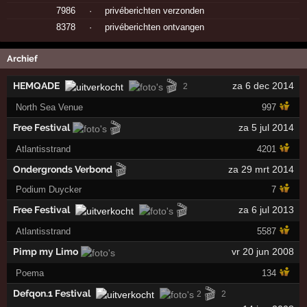
7986
·
privéberichten verzonden
8378
·
privéberichten ontvangen
Archief
🎬
HEMQADE
za 6 dec 2014
2
North Sea Venue
997
🎬
Free Festival
za 5 jul 2014
Atlantisstrand
4201
🎬
Ondergronds Verbond
za 29 mrt 2014
Podium Duycker
7
🎬
Free Festival
za 6 jul 2013
Atlantisstrand
5587
Pimp my Limo
vr 20 jun 2008
Poema
134
🎬
Defqon.1 Festival
2
2