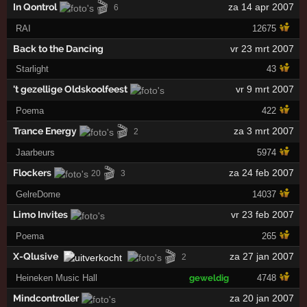
🎬
In Qontrol
za 14 apr 2007
6
RAI
12675
Back to the Dancing
vr 23 mrt 2007
Starlight
43
't gezellige Oldskoolfeest
vr 9 mrt 2007
Poema
422
🎬
Trance Energy
za 3 mrt 2007
2
Jaarbeurs
5974
🎬
Flockers
za 24 feb 2007
20
3
GelreDome
14037
Limo Invites
vr 23 feb 2007
Poema
265
🎬
X-Qlusive
za 27 jan 2007
2
Heineken Music Hall
geweldig
4748
Mindcontroller
za 20 jan 2007