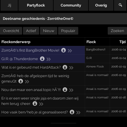
Jij
Partyflock
Community
Overig
🔍
Deelname geschiedenis ·
Zorr0theOne©
Overzicht
Actief
Nieuw
Populair
Zoeken
Flockonderwerp
Flock
Tijd
BangBrothers!!
2006-11-04
Zorr0Â©'s first BangBrother Movie!
G.I.R
2006-11-04
G.I.R. @ Thunderdome
Almere Flock
2006-10-19
Wat is er gebeurd met HardAttack?
Anaal is normaal!
2006-10-19
Zorr0Â© heb de afgelopen tijd te weinig
geneuQt
Anaal is normaal!
2006-10-19
Nou dan maar een anaal topic hÃ¨!!!
Anaal is normaal!
2006-10-16
Er is er een weer single jaja en daarom zien wij
hem terug :cheer:
Anaal is normaal!
2006-10-16
Hoe vaak ben/heb je al geanaaliseerd?