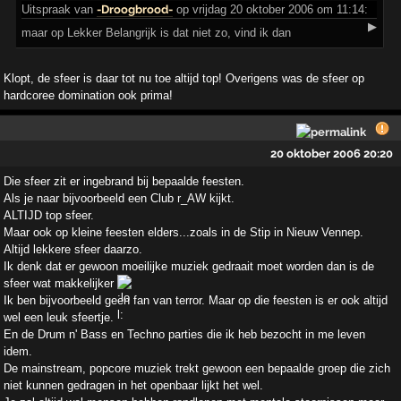
Uitspraak
van
-Droogbrood-
op vrijdag 20 oktober 2006 om 11:14:
▶
maar op Lekker Belangrijk is dat niet zo, vind ik dan
Klopt, de sfeer is daar tot nu toe altijd top! Overigens was de sfeer op
hardcoree domination ook prima!
20 oktober 2006 20:20
Die sfeer zit er ingebrand bij bepaalde feesten.
Als je naar bijvoorbeeld een Club r_AW kijkt.
ALTIJD top sfeer.
Maar ook op kleine feesten elders...zoals in de Stip in Nieuw Vennep.
Altijd lekkere sfeer daarzo.
Ik denk dat er gewoon moeilijke muziek gedraait moet worden dan is de
sfeer wat makkelijker
Ik ben bijvoorbeeld geen fan van terror. Maar op die feesten is er ook altijd
wel een leuk sfeertje.
En de Drum n' Bass en Techno parties die ik heb bezocht in me leven
idem.
De mainstream, popcore muziek trekt gewoon een bepaalde groep die zich
niet kunnen gedragen in het openbaar lijkt het wel.