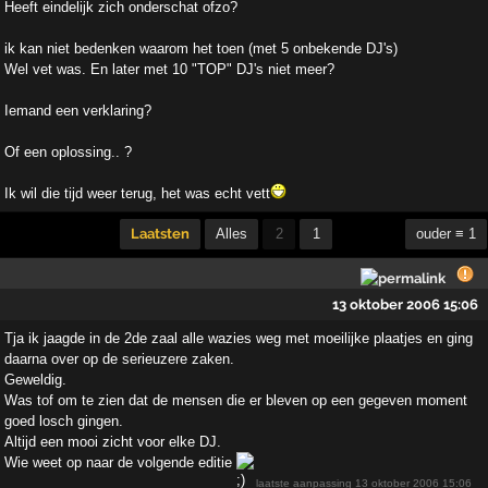
Heeft eindelijk zich onderschat ofzo?
ik kan niet bedenken waarom het toen (met 5 onbekende DJ's)
Wel vet was. En later met 10 "TOP" DJ's niet meer?
Iemand een verklaring?
Of een oplossing.. ?
Ik wil die tijd weer terug, het was echt vett
Laatsten
Alles
2
1
ouder ≡ 1
13 oktober 2006 15:06
Tja ik jaagde in de 2de zaal alle wazies weg met moeilijke plaatjes en ging
daarna over op de serieuzere zaken.
Geweldig.
Was tof om te zien dat de mensen die er bleven op een gegeven moment
goed losch gingen.
Altijd een mooi zicht voor elke DJ.
Wie weet op naar de volgende editie
laatste aanpassing
13 oktober 2006 15:06