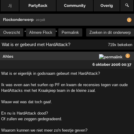
Jij
Partyflock
Community
Overig
🔍
Flockonderwerp
· 20318
Overzicht
"
Almere Flock
"
Permalink
Zoeken in dit onderwerp
Wat is er gebeurd met HardAttack?
719x bekeken
Ahles
6 oktober 2006 00:37
Wat is er eigenlijk in godsnaam gebeurt met HardAttack?
Ik was even aan het surfen op PF en kwam de recensies tegen van oude
HardAttacks met het Kraakpiep team in de kleine zaal.
Wauw wat was dat toch gaaf.
En nu is HardAttack dood?
Of zullen we zeggen gedegradeerd.
Waarom kunnen we niet meer zo'n feestje geven?