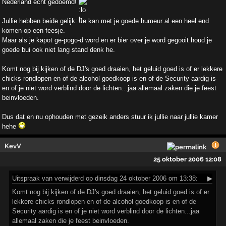
Nederland echt gedoemd!
Jullie hebben beide gelijk: Je kan met je goede humeur al een heel end
komen op een feesje.
Maar als je kapot ge-pogo-d word en er bier over je word gegooit houd je
goede bui ook niet lang stand denk he.
Komt nog bij kijken of de DJ's goed draaien, het geluid goed is of er lekkere
chicks rondlopen en of de alcohol goedkoop is en of de Security aardig is
en of je niet word verblind door de lichten...jaa allemaal zaken die je feest
beinvloeden.
Dus dat en nu ophouden met gezeik anders stuur ik jullie naar jullie kamer
hehe
KevV
25 oktober 2006 12:08
Uitspraak
van verwijderd op dinsdag 24 oktober 2006 om 13:38:
▶
Komt nog bij kijken of de DJ's goed draaien, het geluid goed is of er
lekkere chicks rondlopen en of de alcohol goedkoop is en of de
Security aardig is en of je niet word verblind door de lichten...jaa
allemaal zaken die je feest beinvloeden.