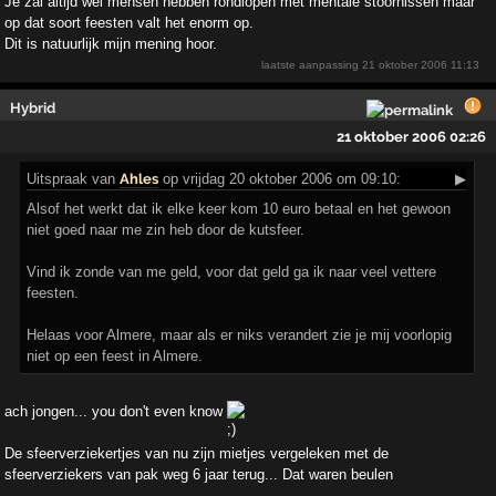
Je zal altijd wel mensen hebben rondlopen met mentale stoornissen maar
op dat soort feesten valt het enorm op.
Dit is natuurlijk mijn mening hoor.
laatste aanpassing
21 oktober 2006 11:13
Hybrid
21 oktober 2006 02:26
Uitspraak
van
Ahles
op vrijdag 20 oktober 2006 om 09:10:
▶
Alsof het werkt dat ik elke keer kom 10 euro betaal en het gewoon
niet goed naar me zin heb door de kutsfeer.
Vind ik zonde van me geld, voor dat geld ga ik naar veel vettere
feesten.
Helaas voor Almere, maar als er niks verandert zie je mij voorlopig
niet op een feest in Almere.
ach jongen... you don't even know
De sfeerverziekertjes van nu zijn mietjes vergeleken met de
sfeerverziekers van pak weg 6 jaar terug... Dat waren beulen