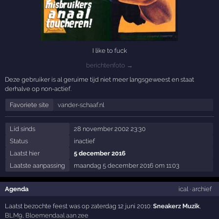
I like to fuck
berichtenfoto →
Deze gebruiker is al geruime tijd niet meer langsgeweest en staat
derhalve op non-actief.
Favoriete site
vander-schaaf.nl
Lid sinds
28 november 2002 23:30
Status
inactief
Laatst hier
5 december 2016
Laatste aanpassing
maandag 5 december 2016 om 11:03
Agenda
ical
·
archief
Laatst bezochte feest was op zaterdag 12 juni 2010:
Sneakerz Muzik
,
BLM9
,
Bloemendaal aan zee