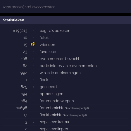
toon archief, 108 evenementen
Statistieken
± 193213
·
pagina's bekeken
10
·
foto's
15
vrienden
23
·
favorieten
108
·
evenementen bezocht
62
·
oude interessante evenementen
992
·
winactie deelnemingen
1
·
flock
825
×
geciteerd
194
·
opmerkingen
164
·
forumonderwerpen
10696
·
forumberichten
(
onderwerpenlijst
)
17
·
flockberichten
(
onderwerpenlijst
)
3
×
negatieve karma
2
·
negatievelingen