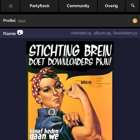
Jij
Partyflock
Community
Overig
🔍
Profiel
· 9942
📷
vrienden
·
album
·
favorieten
Flamie
,15
,115
,23