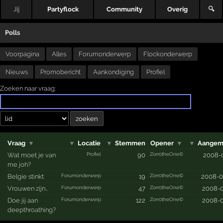
Jij
Partyflock
Community
Overig
🔍
Polls
Voorpagina
Alles
Forumonderwerp
Flockonderwerp
Nieuws
Promobericht
Aankondiging
Profiel
Zoeken naar vraag:
Vraag
▼
▼
Locatie
▼
Stemmen
Opener
▼
▼
Aangem
Profiel
Zorr0theOne©
Wat moet je van
90
2008-
me joh?
Forumonderwerp
Zorr0theOne©
Belgie stinkt
19
2008-0
Forumonderwerp
Zorr0theOne©
Vrouwen zijn...
47
2008-0
Forumonderwerp
Zorr0theOne©
Doe jij aan
122
2008-0
deepthroathing?