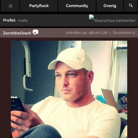
Jij
Partyflock
Community
Overig
🔍
Profiel
· 10989
📷
vrienden
·
album
·
favorieten
Zorr0theOne©
,49
,276
+4
,11