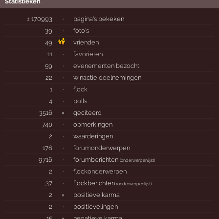
Statistieken
± 170993
·
pagina's bekeken
39
·
foto's
49
vrienden
11
·
favorieten
59
·
evenementen bezocht
22
·
winactie deelnemingen
1
·
flock
4
·
polls
3516
×
geciteerd
740
·
opmerkingen
2
·
waarderingen
176
·
forumonderwerpen
9716
·
forumberichten
(
onderwerpenlijst
)
2
·
flockonderwerpen
37
·
flockberichten
(
onderwerpenlijst
)
2
×
positieve karma
2
·
positievelingen
15
×
negatieve karma