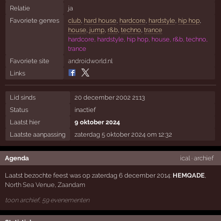
Relatie
ja
Favoriete genres
club
,
hard house
,
hardcore
,
hardstyle
,
hip hop
,
house
,
jump
,
r&b
,
techno
,
trance
hardcore, hardstyle, hip hop, house, r&b, techno,
trance
Favoriete site
androidworld.nl
Links
Lid sinds
20 december 2002 21:13
Status
inactief
Laatst hier
9 oktober 2024
Laatste aanpassing
zaterdag 5 oktober 2024 om 12:32
Agenda
ical
·
archief
Laatst bezochte feest was op zaterdag 6 december 2014:
HEMQADE
,
North Sea Venue
,
Zaandam
toon archief, 59 evenementen