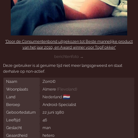
"Door de Consumentenbond uitgekozen tot Beste mannelijke product
van het jaar 2010, en Award winner voor TopFokker"
berichtenfoto →
Deze gebruiker is al geruime tijd niet meer langsgeweest en staat
derhalve op non-actief.
Naam
Zorr0©
Woonplaats
Almere
(
Flevoland
)
🇳🇱
Land
Nederland
Beroep
Android-Specialist
Geboortedatum
22 juni 1980
Leeftijd
46
Geslacht
man
Geaardheid
hetero