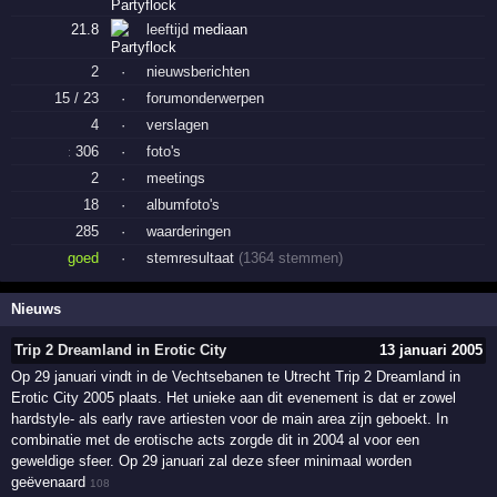
21.8
leeftijd
mediaan
2
·
nieuwsberichten
15 / 23
·
forumonderwerpen
4
·
verslagen
306
·
foto's
:
2
·
meetings
18
·
albumfoto's
285
·
waarderingen
goed
·
stemresultaat
(1364 stemmen)
Nieuws
Trip 2 Dreamland in Erotic City
13 januari 2005
Op 29 januari vindt in de Vechtsebanen te Utrecht Trip 2 Dreamland in
Erotic City 2005 plaats. Het unieke aan dit evenement is dat er zowel
hardstyle- als early rave artiesten voor de main area zijn geboekt. In
combinatie met de erotische acts zorgde dit in 2004 al voor een
geweldige sfeer. Op 29 januari zal deze sfeer minimaal worden
geëvenaard
108