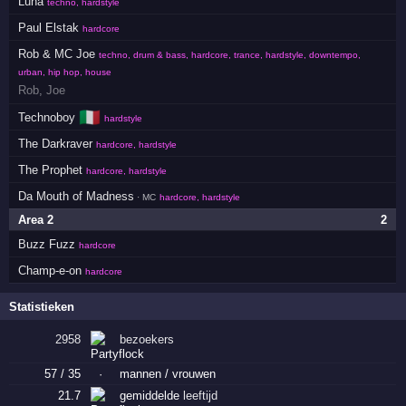
Luna
techno, hardstyle
Paul Elstak
hardcore
Rob & MC Joe
techno, drum & bass, hardcore, trance, hardstyle, downtempo,
urban, hip hop, house
Rob
,
Joe
🇮🇹
Technoboy
hardstyle
The Darkraver
hardcore, hardstyle
The Prophet
hardcore, hardstyle
Da Mouth of Madness
· MC
hardcore, hardstyle
Area 2
2
Buzz Fuzz
hardcore
Champ-e-on
hardcore
Statistieken
2958
bezoekers
57 / 35
·
mannen / vrouwen
21.7
gemiddelde
leeftijd