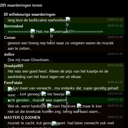
285 waarderingen tonen
20 willekeurige waarderingen
lang leve de bedikzakte warhoofies
2005-01-31
Bornnaked
2005-01-31
=========>
Heb me
vermaakt!!!<============
Conan
2005-01-30
gewoon een hoerig nep feest waar ze vergeten waren de muziek
aan te zetten...
deBor
2005-01-30
Doe mij maar Ghosttown...
Draakje065
2005-02-04
Het was een goed feest. Alleen de prijs van het kaartje en de
aankleding van het feest lagen ver uit elkaar.
FemFatale
2005-01-31
Had er meer van verwacht...ma ondanks dat, super gezellig gehad!
...kort genoeg?
Vet feestje
2005-02-06
echt genoten...muziek was superrrrr
2005-01-30
Wel ok, eerst hardstyle
toen Hardcore
maar ik kon
2005-01-31
niet uit die broekzak komen zeg, tering wat wast warm...
MASTER Q DJOHEN
2005-01-31
muziek te zacht, kut georganiseert. had beter verwacht ook veel