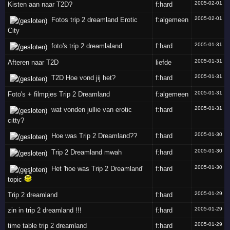
2005-02-01
Kisten aan naar T2D?
f:hard
2005-02-01
Fotos trip 2 dreamland Erotic
f:algemeen
City
2005-01-31
foto's trip 2 dreamlaland
f:hard
2005-01-31
Afteren naar T2D
liefde
2005-01-31
T2D Hoe vond jij het?
f:hard
2005-01-31
Foto's + filmpjes Trip 2 Dreamland
f:algemeen
2005-01-31
wat vonden jullie van erotic
f:hard
citty?
2005-01-30
Hoe was Trip 2 Dreamland??
f:hard
2005-01-30
Trip 2 Dreamland mwah
f:hard
2005-01-30
Het 'hoe was Trip 2 Dreamland'
f:hard
topic
2005-01-29
Trip 2 dreamland
f:hard
2005-01-29
zin in trip 2 dreamland !!!
f:hard
2005-01-29
time table trip 2 dreamland
f:hard