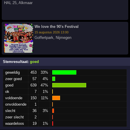
HAL 25
,
Alkmaar
We love the 90's Festival
15 augustus 2026 13:00
Goffertpark
,
Nijmegen
Stemresultaat:
goed
geweldig
453
33%
zeer goed
57
4%
goed
639
47%
ok
7
1%
voldoende
150
11%
onvoldoende
1
slecht
36
3%
zeer slecht
2
waardeloos
19
1%