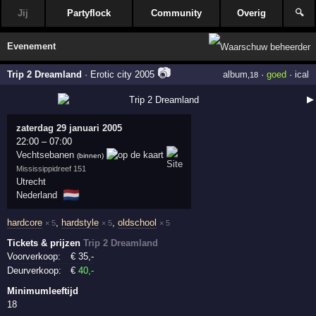
Jij
Partyflock
Community
Overig
🔍
Evenement
📷
Trip 2 Dreamland
·
Erotic city 2005
album
·
goed
·
ical
,18
▶
zaterdag 29 januari 2005
22:00
–
07:00
Vechtsebanen
(binnen)
Mississippidreef 151
Utrecht
🇳🇱
Nederland
hardcore
,
hardstyle
,
oldschool
× 5
× 5
× 5
Tickets & prijzen
Trip 2 Dreamland
Voorverkoop:
€
35
,-
Deurverkoop:
€
40
,-
Minimumleeftijd
18