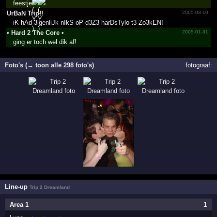
feestje
UrBaN Trip!!
2005-03-10
iK hAd 3igenliJk nIkS oP d3Z3 harDsTylo t3 Zo3kEN!
• Hard 2 The Core •
2005-01-31
ging er toch wel dik af!
Foto's (→ toon alle 298 foto's)
fotograaf:
Line-up
Trip 2 Dreamland
Area 1
1