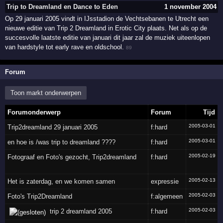
Trip to Dreamland en Dance to Eden
1 november 2004
Op 29 januari 2005 vindt in IJsstadion de Vechtsebanen te Utrecht een
nieuwe editie van Trip 2 Dreamland in Erotic City plaats. Net als op de
succesvolle laatste editie van januari dit jaar zal de muziek uiteenlopen
van hardstyle tot early rave en oldschool.
89
Forum
Toon markt onderwerpen
Forumonderwerp
Forum
Tijd
2005-03-01
Trip2dreamland 29 januari 2005
f:hard
2005-03-01
en hoe is /was trip to dreamland ????
f:hard
2005-02-19
Fotograaf en Foto's gezocht, Trip2dreamland
f:hard
2005-02-13
Het is zaterdag, en we komen samen
expressie
2005-02-03
Foto's Trip2Dreamland
f:algemeen
2005-02-03
trip 2 dreamland 2005
f:hard