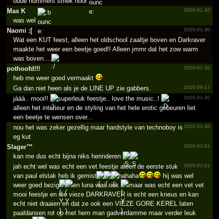
oude nummers smek hoor
Max K
2005-01-30
was wel
Naomi :[
2005-01-30
Wat een KUT feest, alleen het oldschool zaaltje boven en Darkraver
maakte het weer een beetje goed!! Alleen jmmr dat het zow warm
was boven....
pothoofd!!!
2005-01-30
heb me weer goed vermaakt
Ga dan niet heen als je de LINE UP zie gabbers.
2005-09-17
jááá.. mooi!!
superleuk feestje.. love the music..!
2005-01-30
alleen het interieur en de styling van het hele erotic gebeuren liet
een beetje te wensen over...
nou het was zeker gezellig maar hardstyle van technoboy is
2005-01-30
eg kut
Slager™
2005-02-01
kan me dus echt bijna niks herinderen
jah echt wel was echt een vet feestje aleen de eerste stuk
2005-02-01
van paul elstak heb ik gemist
hahaha
hij was wel
weer goed bezig
en luna was ook
maar was echt een vet vet
mooi feestje en die vieze DARKRAVER is echt een kneus en kan
echt niet draaien en dat ze ook een VIEZE GORE KEREL laten
paaldansen rot op met hem man gadverdamme maar verder leuk