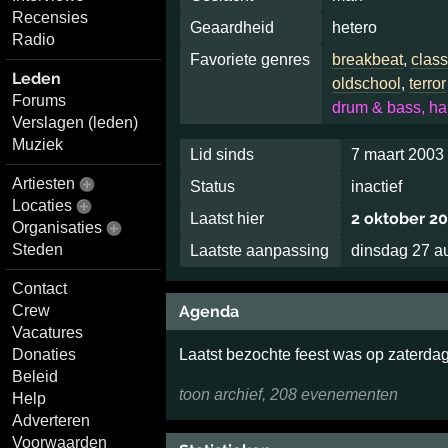
Recensies
Geaardheid
hetero
Radio
Favoriete genres
breakbeat
,
class
Leden
oldschool
,
terror
Forums
drum & bass, ha
Verslagen (leden)
Muziek
Lid sinds
7 maart 2003
Artiesten
Status
inactief
Locaties
2 oktober 20
Laatst hier
Organisaties
Steden
Laatste aanpassing
dinsdag 27 a
Contact
Agenda
Crew
Vacatures
Donaties
Laatst bezochte feest was op zaterdag
Beleid
toon archief, 208 evenementen
Help
Adverteren
Voorwaarden