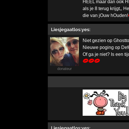
HEEL maar dan ook H
als je 8 terug krijgt,, 
die van jOuw hOuden!
Liesjegaatlos:yes:
Niet gezien op Ghost
Nieuwe poging op De
Of ga je niet? Is een ti
donateur
Liesjegaatlos:yes: