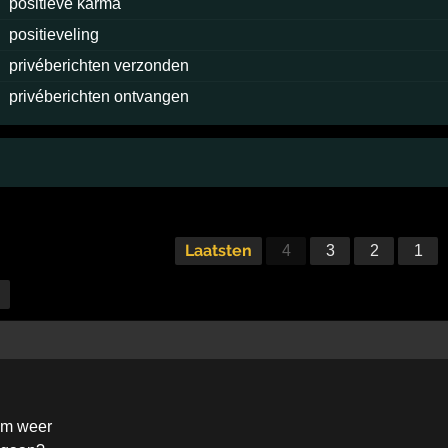
positieve karma
positieveling
privéberichten verzonden
privéberichten ontvangen
Laatsten
4
3
2
1
om weer