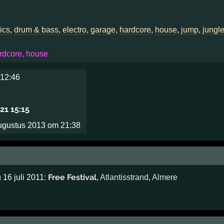
ics
,
drum & bass
,
electro
,
garage
,
hardcore
,
house
,
jump
,
jungl
rdcore, house
 12:46
21 15:15
ugustus 2013 om 21:38
Free Festival
 16 juli 2011:
,
Atlantisstrand
,
Almere