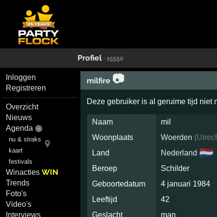
Profiel
· 15550
📷
Inloggen
milfire
Registreren
Deze gebruiker is al geruime tijd niet
Overzicht
Nieuws
Naam
mil
Agenda
Woonplaats
Woerden
(
Utrec
nu & straks
🇳🇱
kaart
Land
Nederland
festivals
Beroep
Schilder
WIN
Winacties
Trends
Geboortedatum
4 januari 1984
Foto's
Leeftijd
42
Video's
Interviews
Geslacht
man