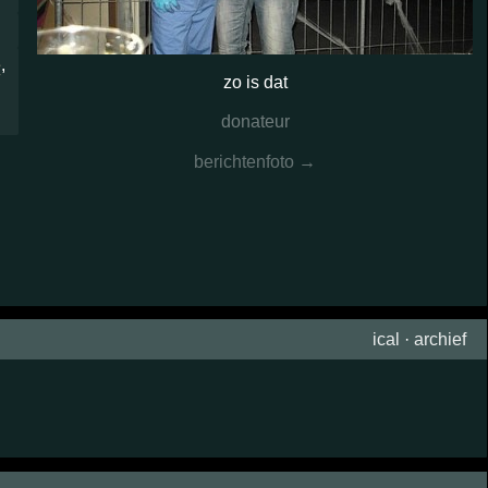
e
,
zo is dat
donateur
berichtenfoto →
ical
·
archief