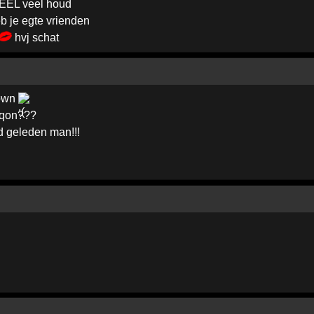
EEL veel houd
Heb je egte vrienden
hvj schat
town
fqon???
jd geleden man!!!