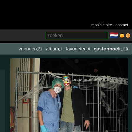
mobiele site
·
contact
🇳🇱
­
gastenboek
vrienden
·
album
·
favorieten
·
,21
,1
,4
,119