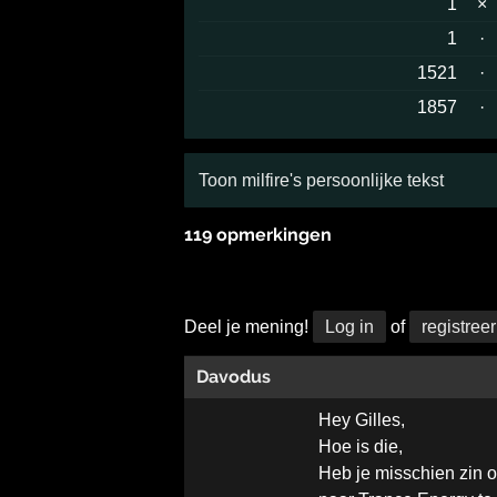
1
×
1
·
1521
·
1857
·
Toon milfire's persoonlijke tekst
119 opmerkingen
Deel je mening!
Log in
of
registreer
Davodus
Hey Gilles,
Hoe is die,
Heb je misschien zin 