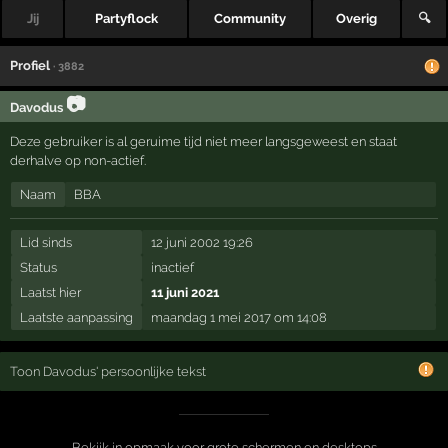
Jij
Partyflock
Community
Overig
🔍
Profiel
· 3882
📷
Davodus
Deze gebruiker is al geruime tijd niet meer langsgeweest en staat
derhalve op non-actief.
Naam
BBA
Lid sinds
12 juni 2002 19:26
Status
inactief
Laatst hier
11 juni 2021
Laatste aanpassing
maandag 1 mei 2017 om 14:08
Toon Davodus' persoonlijke tekst
Bekijk in opmaak voor grote schermen en desktops