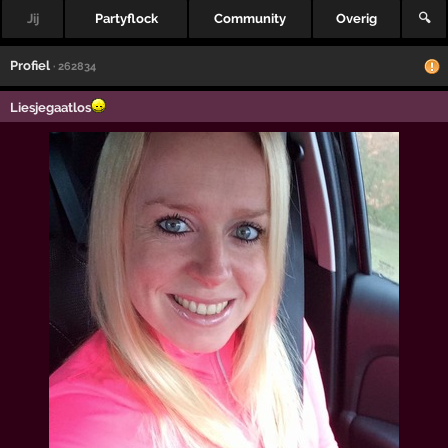
Jij
Partyflock
Community
Overig
🔍
Profiel
· 262834
Liesjegaatlos