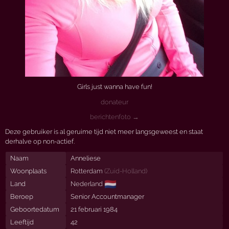
Girls just wanna have fun!
donateur
berichtenfoto →
Deze gebruiker is al geruime tijd niet meer langsgeweest en staat
derhalve op non-actief.
Naam
Anneliese
Woonplaats
Rotterdam
(
Zuid-Holland
)
🇳🇱
Land
Nederland
Beroep
Senior Accountmanager
Geboortedatum
21 februari 1984
Leeftijd
42