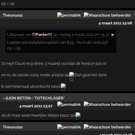
op = op
Theunusss
4 maart 2011 22:06
Uitspraak
van
!!!Panter!!!
op vrijdag 4 maart 2011 om 15:32:
▶
Laatste 100 earlybird kaarten van €25,- nu in de verkoop!
op = op
Zo hej!! Duurt nog dikke 3 maand voordat dit feest er pas is!
en nu de eerste early ronde al bijna op
Dan gaat het denk
ik wel helemaal uitverkocht raken
--SJON BETON--*TOTSCHLÄGER*
4 maart 2011 23:27
als dr maar weer heerlijke blikjes baco zijn
Theunusss
4 maart 2011 23:28