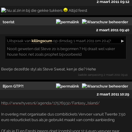
2 maart 2011 09:12
Nu al zin in bij die gekke tukkers
Altijd feest
toerist
2 maart 2011 09:40
Uitspraak
van
killingscum
op dinsdag 1 maart 2011 om 20:47:
▶
Nooit geweten dat Steve zo is begonnen ? Hij draait wel vaker
house hoor, net zoals prophet bijvoorbeeld
Beetje dezelfde styl als Steve Sweat, ken je die? Hehe
laatste aanpassing
2 maart 2011 09:41
Bjorn GTP?!
2 maart 2011 10:29
http://www.hyves.nl/agenda/17576932/Fantasy_Island/
In overleg met organisatie dus combitickets Vervoer vanuit Twente 7,50
euro retourticket bus als je gebruikt maakt van combi aanbieding
Of als je FI en Freshi ineens doet (combi) voor 12,5 euro vervoer naar