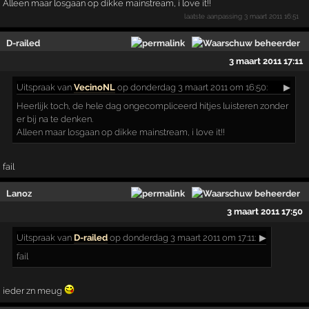
Alleen maar losgaan op dikke mainstream, i love it!!
laatste aanpassing
3 maart 2011 16:51
D-railed
3 maart 2011 17:11
Uitspraak
van
VecinoNL
op donderdag 3 maart 2011 om 16:50:
▶
Heerlijk toch, de hele dag ongecompliceerd hitjes luisteren zonder
er bij na te denken.
Alleen maar losgaan op dikke mainstream, i love it!!
fail
Lanoz
3 maart 2011 17:50
Uitspraak
van
D-railed
op donderdag 3 maart 2011 om 17:11:
▶
fail
ieder zn meug