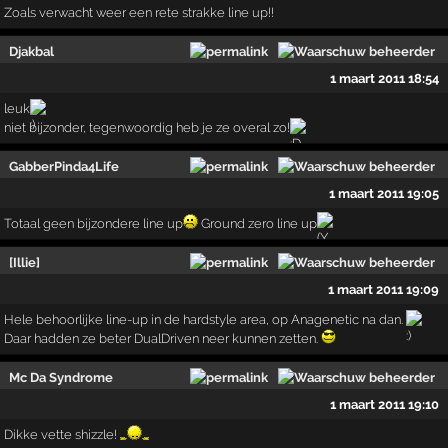
Zoals verwacht weer een rete strakke line up!!
Djakbal
1 maart 2011 18:54
leuk
niet bijzonder, tegenwoordig heb je ze overal zo!
GabberPinda4Life
1 maart 2011 19:05
Totaal geen bijzondere line up
Ground zero line up
[Illie]
1 maart 2011 19:09
Hele behoorlijke line-up in de hardstyle area, op Anagenetic na dan.
Daar hadden ze beter DualDriven neer kunnen zetten.
Mc Da Syndrome
1 maart 2011 19:10
Dikke vette shizzle!