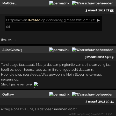
MaGGieL
3 maart 2011 17:55
Uitspraak
van
D-railed
op donderdag 3 maart 2011 om 17:11:
▶
fail
thnx wiebe
AliceGlassx3
3 maart 2011 19:09
Twidl stage faaaaaaalt. Maarja dat campingtentje van 4 bij 4 van vorig jaar
heeft echt een hoorschade aan mijn oren gebracht daaaamn.
Hoor die piep nog steeds. Was gewoon te klein. Sloeg he-le-maal
nergens op.
Sla dit jaar even over
Outlaw
3 maart 2011 19:41
ik zeg alpha 2 vs luna, als dat geen rammen wordt!!
laatste aanpassing
3 maart 2011 23:30