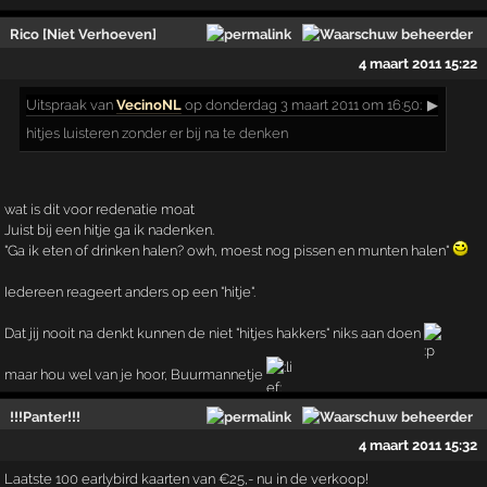
Rico [Niet Verhoeven]
4 maart 2011 15:22
Uitspraak
van
VecinoNL
op donderdag 3 maart 2011 om 16:50:
▶
hitjes luisteren zonder er bij na te denken
wat is dit voor redenatie moat
Juist bij een hitje ga ik nadenken.
"Ga ik eten of drinken halen? owh, moest nog pissen en munten halen"
Iedereen reageert anders op een "hitje".
Dat jij nooit na denkt kunnen de niet "hitjes hakkers" niks aan doen
maar hou wel van je hoor, Buurmannetje
!!!Panter!!!
4 maart 2011 15:32
Laatste 100 earlybird kaarten van €25,- nu in de verkoop!