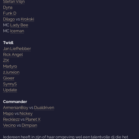
Stefan Vilijn
Dyna
Funk D
Dilago
vs
Krokski
MC
Lady Bee
MC
Iceman
Twidl
Jan Liefhebber
Rick Angel
ZIX
Martyro
2Junxion
Gixxer
SynnyS
Update
Commander
ArmenianBoy
vs
Dualdriven
Mapo
vs
Nickey
Recklezz
vs
Planet X
Vecino
vs
Dimpian
Iedereen heeft in zijn of haar omgeving wel een talentvolle dj die het