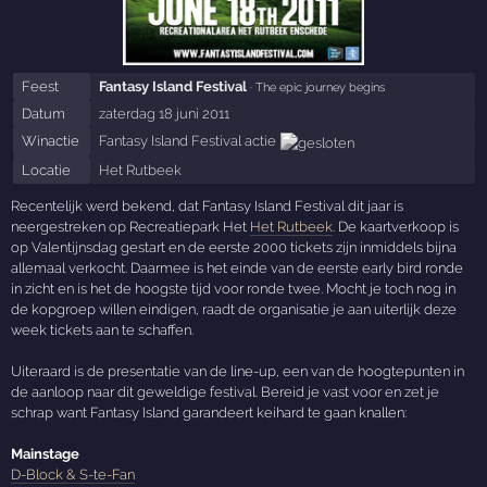
Feest
Fantasy Island Festival
· The epic journey begins
Datum
zaterdag 18 juni 2011
Winactie
Fantasy Island Festival actie
Locatie
Het Rutbeek
Recentelijk werd bekend, dat Fantasy Island Festival dit jaar is
neergestreken op Recreatiepark Het
Het Rutbeek
. De kaartverkoop is
op Valentijnsdag gestart en de eerste 2000 tickets zijn inmiddels bijna
allemaal verkocht. Daarmee is het einde van de eerste early bird ronde
in zicht en is het de hoogste tijd voor ronde twee. Mocht je toch nog in
de kopgroep willen eindigen, raadt de organisatie je aan uiterlijk deze
week tickets aan te schaffen.
Uiteraard is de presentatie van de line-up, een van de hoogtepunten in
de aanloop naar dit geweldige festival. Bereid je vast voor en zet je
schrap want Fantasy Island garandeert keihard te gaan knallen:
Mainstage
D-Block & S-te-Fan