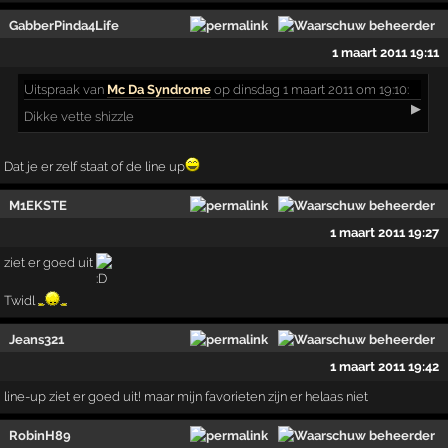
GabberPinda4Life
1 maart 2011 19:11
Uitspraak
van
Mc Da Syndrome
op dinsdag 1 maart 2011 om 19:10:
▶
Dikke vette shizzle
Dat je er zelf staat of de line up
M1EKSTE
1 maart 2011 19:27
ziet er goed uit
Twidl
Jeans321
1 maart 2011 19:42
line-up ziet er goed uit! maar mijn favorieten zijn er helaas niet
RobinH89