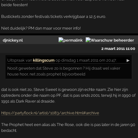
beide feesten!
Bustickets zonder festivals tickets verkrijgbaar a 12,5 euro.
Niet duidelijk? PM dan maar voor meer info!
djnickey.nl
2 maart 2011 11:00
Uitspraak
van
killingscum
op dinsdag 1 maart 2011 om 20:47:
▶
Nooit geweten dat Steve zo is begonnen ? Hij draait wel vaker
house hoor, net zoals prophet bijvoorbeeld
dat is ook niet zo, Steve Sweet is gewoon zijn echte naam. Zie hier zijn
optredens onder die naam op PF, dat is pas sinds 2001, terwijl hij in 1990 of
1991 als Dark Raver al draaide.
https://partyflock.nl/artist/1083/archive.html#archive
The Prophet heet een alias als The Rose, ook die is pas later in de jaren 90
bedacht.