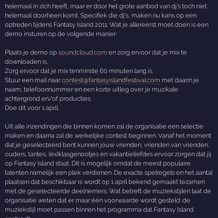
helemaal in zich heeft, maar er door het grote aanbod van dj's toch niet
helemaal doorheen komt. Specifiek die dj's, maken nu kans op een
optreden tijdens Fantasy Island 2011. Wat je allereerst moet doen is een
demo insturen op de volgende manier:
Plaats je demo op
soundcloud.com
en zorg ervoor dat je mix te
downloaden is.
Zorg ervoor dat je mix tenminste 60 minuten lang is.
Stuur een mail naar
contest@fantasyislandfestival.com
met daarin je
naam, telefoonnummer en een korte uitleg over je muzikale
achtergrond en/of producties.
Doe dit voor 1 april.
Uit alle inzendingen die binnen komen zal de organisatie een selectie
maken en daarna zal de werkelijke contest beginnen. Vanaf het moment
dat je geselecteerd bent kunnen jouw vrienden, vrienden van vrienden,
ouders, tantes, (ex)klasgenootjes en vakantieliefdes ervoor zorgen dat jij
op Fantasy Island staat. Dit is mogelijk omdat de meest populaire
talenten namelijk een plek verdienen. De exacte spelregels en het aantal
plaatsen dat beschikbaar is wordt op 1 april bekend gemaakt tezamen
met de geselecteerde deelnemers. Wat betreft de muziekstijlen laat de
organisatie weten dat er maar één voorwaarde wordt gesteld: de
muziekstijl moet passen binnen het programma dat Fantasy Island