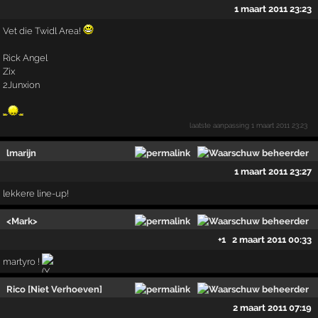
1 maart 2011 23:23
Vet die Twidl Area!
Rick Angel
Zix
2Junxion
laatste aanpassing
1 maart 2011 23:23
lmarijn
1 maart 2011 23:27
lekkere line-up!
<Mark>
+1
2 maart 2011 00:33
martyro !
Rico [Niet Verhoeven]
2 maart 2011 07:19