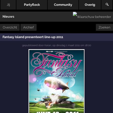
Jij
Partyflock
Community
Overig
🔍
Nieuws
Overzicht
Archief
Zoeken
Fantasy Island presenteert line-up 2011
gepubliceerd door
Karian
,
op
dinsdag 1 maart 2011 om 18:00