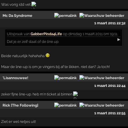
Was vorig idd vet
Mc Da Syndrome
1 maart 2011 22:32
Uitspraak
van
GabberPinda4Life
op dinsdag 1 maart 2011 om 19:11:
▶
Dat je er zelf staat of de line up
Beide natuurlijk hahahaha
Maar de line-up is om je vingers bij af te likken.. niet dan? Ja toch!
'Lisannouwee!
1 maart 2011 22:44
zeker fijne line-up. heb m'n ticket al binnen
Rick [The Following]
1 maart 2011 22:55
Ziet er wel netjes uit!