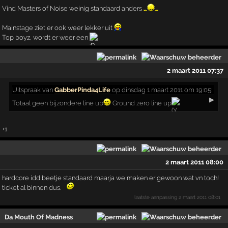
Vind Masters of Noise weinig standaard anders
Mainstage ziet er ook weer lekker uit
Top boyz, wordt er weer een
2 maart 2011 07:37
Uitspraak
van
GabberPinda4Life
op dinsdag 1 maart 2011 om 19:05:
▶
Totaal geen bijzondere line up
Ground zero line up
+1
2 maart 2011 08:00
hardcore idd beetje standaard maarja we maken er gewoon wat vn toch!
ticket al binnen dus.
laatste aanpassing
2 maart 2011 08:01
Da Mouth Of Madness