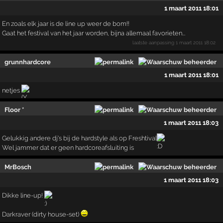
1 maart 2011 18:01
En zoals elk jaar is de line up weer de bom!!
Gaat het festival van het jaar worden, bijna allemaal favorieten...
laatste aanpassing
1 maart 2011 18:02
grunnhardcore
1 maart 2011 18:01
netjes
Floor *
1 maart 2011 18:03
Gelukkig andere dj's bij de hardstyle als op Freshtival
Wel jammer dat er geen hardcoreafsluiting is
MrBosch
1 maart 2011 18:03
Dikke line-up!
Darkraver (dirty house-set)