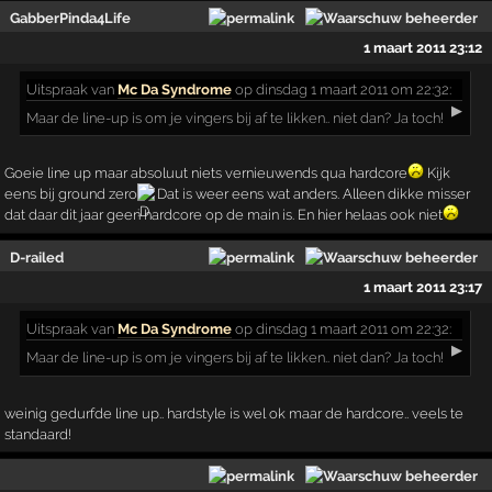
GabberPinda4Life
1 maart 2011 23:12
Uitspraak
van
Mc Da Syndrome
op dinsdag 1 maart 2011 om 22:32:
▶
Maar de line-up is om je vingers bij af te likken.. niet dan? Ja toch!
Goeie line up maar absoluut niets vernieuwends qua hardcore
Kijk
eens bij ground zero
Dat is weer eens wat anders. Alleen dikke misser
dat daar dit jaar geen hardcore op de main is. En hier helaas ook niet
D-railed
1 maart 2011 23:17
Uitspraak
van
Mc Da Syndrome
op dinsdag 1 maart 2011 om 22:32:
▶
Maar de line-up is om je vingers bij af te likken.. niet dan? Ja toch!
weinig gedurfde line up.. hardstyle is wel ok maar de hardcore.. veels te
standaard!