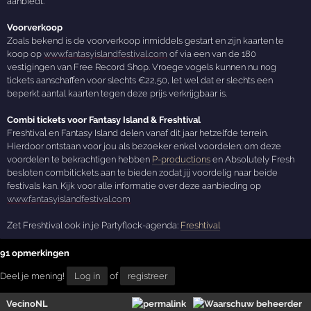
aanbiedt.
Voorverkoop
Zoals bekend is de voorverkoop inmiddels gestart en zijn kaarten te
koop op
www.fantasyislandfestival.com
of via een van de 180
vestigingen van Free Record Shop. Vroege vogels kunnen nu nog
tickets aanschaffen voor slechts €22,50, let wel dat er slechts een
beperkt aantal kaarten tegen deze prijs verkrijgbaar is.
Combi tickets voor Fantasy Island & Freshtival
Freshtival en Fantasy Island delen vanaf dit jaar hetzelfde terrein.
Hierdoor ontstaan voor jou als bezoeker enkel voordelen; om deze
voordelen te bekrachtigen hebben
P-productions
en Absolutely Fresh
besloten combitickets aan te bieden zodat jij voordelig naar beide
festivals kan. Kijk voor alle informatie over deze aanbieding op
www.fantasyislandfestival.com
Zet Freshtival ook in je Partyflock-agenda:
Freshtival
91 opmerkingen
Deel je mening!
Log in
of
registreer
VecinoNL