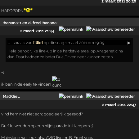
2 maart 2011 20:30
HARDPORN
:banana: 1 en al fred :banana:
2 maart 2011 21:44
Uitspraak
van
[Illie]
op dinsdag 1 maart 2011 om 19:09:
▶
Hele behoorlijke line-up in de hardstyle area, op Anagenetic na
dan. Daar hadden ze beter DualDriven neer kunnen zetten.
+1
ik ben in de early te vinden!
MaGGieL
2 maart 2011 22:47
vind hem niet niet echt goed eerlijk gezegd?
Durf te wedden op een hitjesparade in Hardporn. ;(
Mainstage wel leuk btw, AVIO live en B-Front vooral!