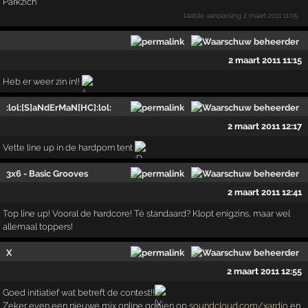
Parkzich
laatste aanpassing
2 maart 2011 11:05
2 maart 2011 11:15
Heb er weer zin in!!
:lol:[S]aNdErMaN[HC]:lol:
2 maart 2011 12:17
Vette line up in de hardporn tent
3x6 - Basic Grooves
2 maart 2011 12:41
Top line up! Vooral de hardcore! Té standaard? Klopt enigzins, maar wel
allemaal toppers!
X
2 maart 2011 12:55
Goed initiatief wat betreft de contest!!
Zeker even een nieuwe mix online gooien op
soundcloud.com/xardio
en