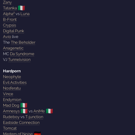
Zany
🇮🇹
Tatanka
Alpha²
vs
Luna
B-Front
Crypsis
Digital Punk
Avio
live
The
The Beholder
Anagenetic
MC
Da Syndrome
VJ
Tunnelvision
Hardporn
Neophyte
Evil Activities
Nosferatu
Vince
Endymion
🇮🇹
Mad Dog
🇮🇹
🇮🇹
Amnesys
vs
AniMe
Rudeboy
vs
T-junction
Eastside Connection
Tomcat
🇩🇪
Masters of Noise