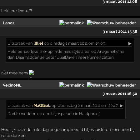
3 maart 2011 12:08
Lekkere line-uP!
Lanoz
3 maart 2011 15:58
Uitspraak
van
[Illie]
op dinsdag 1 maart 2011 om 19:09:
▶
Hele behoorlijke line-up in de hardstyle area, op Anagenetic na
dan. Daar hadden ze beter DualDriven neer kunnen zetten.
niet mee eens
VecinoNL
3 maart 2011 16:50
Uitspraak
van
MaGGieL
op woensdag 2 maart 2011 om 22:47:
▶
Durf te wedden op een hitjesparade in Hardporn. ;(
Heerlijk toch, de hele dag ongecompliceerd hitjes luisteren zonder er bij
na te denken.