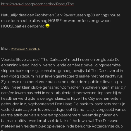
http://www.discogs.com/artist/Rose,+The
Natuurlijk draaiden Prophet en Dark Raver tussen 1988 en 1991 house,
maar toen heette alles nog HOUSE en werden feesten gewoon:
HOUSEparties genoemd
Bron:
www.darkraver.nl
Voordat Steve zichzelf “The Darkraver” mocht noemen en globale DJ
erkenning kreeg, had hij verschillende carrières: beveiligingsbeambte,
stripper, barkeeper, glazenhaler…. genoeg bewijs dat The Darkraver al in
een vroeg stadium in zijn leven geïnfecteerd raakte met het nachtvirus.
Zijn eerste draaibeurt voor publiek beleefde deze publiekslieveling in
1988 in een klein clubje genaamd “Cornische” in Scheveningen, maar zijn
carrière kwam pas echt in een turbulente stroomversnelling toen hij de
headliner werd tijdens de legendarische Rave The City evenementen,
gehouden in zijn geboortestad Den Haag. De back-to-back sets met zijn
vaste draaimaatje en tevens stadsgenoot Gizmo - altijd vergezeld van de
raarste attributen als rubberen opblaashamers, vreemde pruiken en
batman outfits - werden al snel de talk of the town, wat The Darkraver
meteen een resident plek opleverde in de beruchte Rotterdamse club