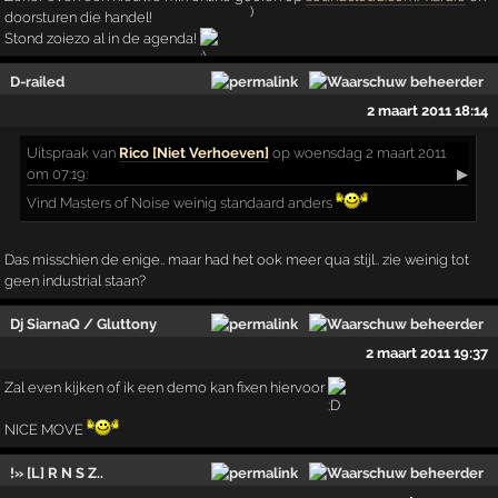
doorsturen die handel!
Stond zoiezo al in de agenda!
D-railed
2 maart 2011 18:14
Uitspraak
van
Rico [Niet Verhoeven]
op woensdag 2 maart 2011
om 07:19:
▶
Vind Masters of Noise weinig standaard anders
Das misschien de enige.. maar had het ook meer qua stijl.. zie weinig tot
geen industrial staan?
Dj SiarnaQ / Gluttony
2 maart 2011 19:37
Zal even kijken of ik een demo kan fixen hiervoor
NICE MOVE
!» [L] R N S Z..