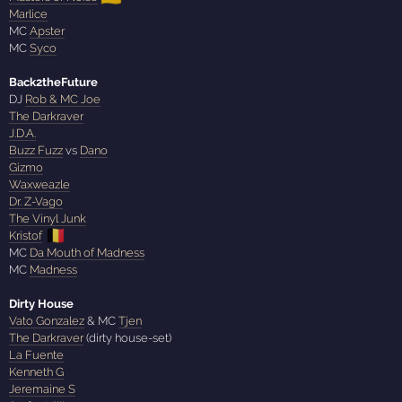
Marlice
MC
Apster
MC
Syco
Back2theFuture
DJ
Rob & MC Joe
The Darkraver
J.D.A.
Buzz Fuzz
vs
Dano
Gizmo
Waxweazle
Dr. Z-Vago
The Vinyl Junk
🇧🇪
Kristof
MC
Da Mouth of Madness
MC
Madness
Dirty House
Vato Gonzalez
& MC
Tjen
The Darkraver
(dirty house-set)
La Fuente
Kenneth G
Jeremaine S