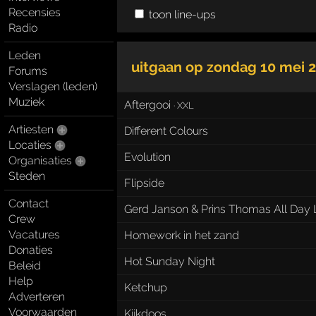
Recensies
toon line-ups
Radio
Leden
uitgaan op
zondag 10 mei 
Forums
Verslagen (leden)
Muziek
Aftergooi
·
XXL
Artiesten
Different Colours
Locaties
Evolution
Organisaties
Steden
Flipside
Contact
Gerd Janson & Prins Thomas All Day
Crew
Vacatures
Homework in het zand
Donaties
Hot Sunday Night
Beleid
Help
Ketchup
Adverteren
Voorwaarden
Kijkdoos