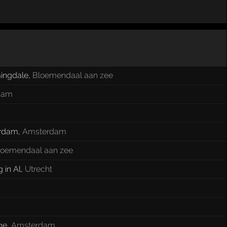
ingdale
,
Bloemendaal aan zee
dam
erdam
,
Amsterdam
loemendaal aan zee
 in Al
,
Utrecht
ge
,
Amsterdam