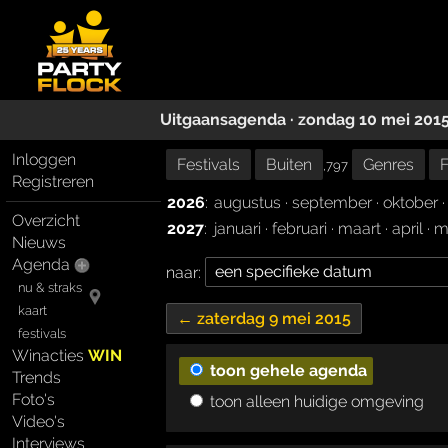
Uitgaansagenda · zondag 10 mei 201
Inloggen
Festivals
Buiten
Genres
F
,797
Registreren
2026
:
augustus
·
september
·
oktober
Overzicht
2027
:
januari
·
februari
·
maart
·
april
·
m
Nieuws
Agenda
naar:
nu & straks
kaart
← zaterdag 9 mei 2015
festivals
Winacties
WIN
toon gehele agenda
Trends
Foto's
toon alleen huidige omgeving
Video's
Interviews