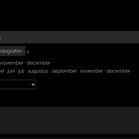
5
otografen
,
3
·
november
·
december
ei
·
juni
·
juli
·
augustus
·
september
·
november
·
december