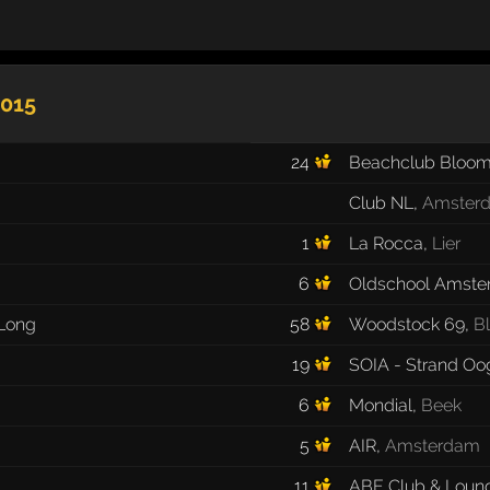
2015
24
Beachclub Bloom
Club NL
,
Amster
1
La Rocca
,
Lier
6
Oldschool Amst
 Long
58
Woodstock 69
,
B
19
SOIA - Strand Oog
6
Mondial
,
Beek
5
AIR
,
Amsterdam
11
ABE Club & Loun