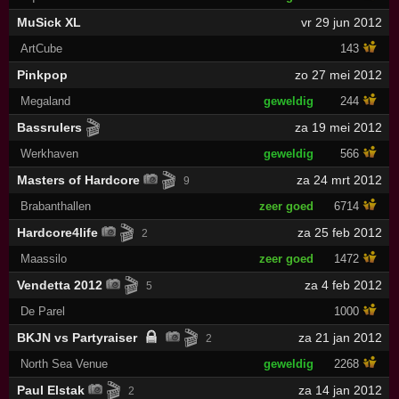
MuSick XL
vr 29 jun 2012
ArtCube
143
Pinkpop
zo 27 mei 2012
Megaland
geweldig
244
🎬
Bassrulers
za 19 mei 2012
Werkhaven
geweldig
566
🎬
Masters of Hardcore
za 24 mrt 2012
9
Brabanthallen
zeer goed
6714
🎬
Hardcore4life
za 25 feb 2012
2
Maassilo
zeer goed
1472
🎬
Vendetta 2012
za 4 feb 2012
5
De Parel
1000
🎬
BKJN vs Partyraiser
za 21 jan 2012
2
North Sea Venue
geweldig
2268
🎬
Paul Elstak
za 14 jan 2012
2