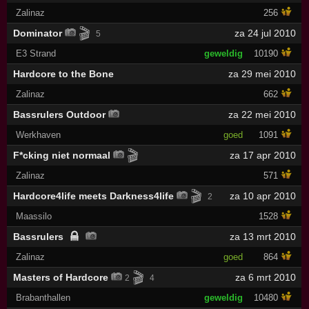
Zalinaz
256
🎬
Dominator
za 24 jul 2010
5
E3 Strand
geweldig
10190
Hardcore to the Bone
za 29 mei 2010
Zalinaz
662
Bassrulers Outdoor
za 22 mei 2010
Werkhaven
goed
1091
🎬
F*cking niet normaal
za 17 apr 2010
Zalinaz
571
🎬
Hardcore4life meets Darkness4life
za 10 apr 2010
2
Maassilo
1528
Bassrulers
za 13 mrt 2010
Zalinaz
goed
864
🎬
Masters of Hardcore
za 6 mrt 2010
2
4
Brabanthallen
geweldig
10480