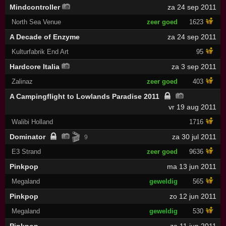
Mindcontroller
za 24 sep 2011
North Sea Venue
zeer goed
1623
A Decade of Enzyme
za 24 sep 2011
Kulturfabrik End Art
95
Hardcore Italia
za 3 sep 2011
Zalinaz
zeer goed
403
A Campingflight to Lowlands Paradise 2011
vr 19 aug 2011
Walibi Holland
1716
🎬
Dominator
za 30 jul 2011
9
E3 Strand
zeer goed
9636
Pinkpop
ma 13 jun 2011
Megaland
geweldig
565
Pinkpop
zo 12 jun 2011
Megaland
geweldig
530