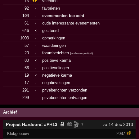
13
vrienden
92
·
favorieten
104
·
evenementen bezocht
61
·
oude interessante evenementen
646
×
geciteerd
1003
·
opmerkingen
57
·
waarderingen
20
·
forumberichten
(
onderwerpenlijst
)
80
×
positieve karma
66
·
positievelingen
19
×
negatieve karma
17
·
negatievelingen
291
·
privéberichten verzonden
299
·
privéberichten ontvangen
Archief
🎬
Project Hardcore: #PH13
za 14 dec 2013
7
Klokgebouw
2087