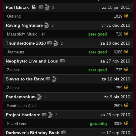
🎬
Paul Elstak
za 15 jan 2011
2
Outland
1819
🎬
Raving Nightmare
vr 31 dec 2010
2
Maastricht Music Hall
zeer goed
726
🎬
Thunderdome 2010
za 18 dec 2010
2
Jaarbeurs
zeer goed
6288
Neophyte: Live and Loud
za 27 nov 2010
Zalinaz
zeer goed
735
🎬
Slaves to the Rave
za 16 okt 2010
Zalinaz
759
🎬
Pandemonium
za 9 okt 2010
2
Sporthallen Zuid
2597
🎬
Project Hardcore
za 25 sep 2010
3
SilverDome
geweldig
3305
Darkraver's Birthday Bash
vr 17 sep 2010