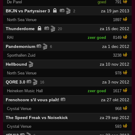
De Parel
goed
791
🎬
BKJN vs Partyraiser 3
za 19 jan 2013
2
North Sea Venue
1897
🎬
Thunderdome
za 15 dec 2012
20
RAI
zeer goed
8149
🎬
Pandemonium
za 1 dec 2012
6
Sporthallen Zuid
3238
🎬
Hellbound
za 10 nov 2012
North Sea Venue
978
🎬
QORE 3.0
za 3 nov 2012
16
Heineken Music Hall
zeer goed
1617
Frenchcore s'il vous plaît!
za 27 okt 2012
Crystal Venue
968
The Speed Freak vs Noisekick
za 29 sep 2012
Crystal Venue
593