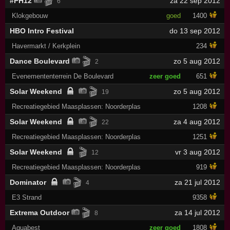
🎬
#PH12
za 22 sep 2012
6
Klokgebouw
goed
1400
HBO Intro Festival
do 13 sep 2012
Havermarkt / Kerkplein
234
🎬
Dance Boulevard
zo 5 aug 2012
2
Evenemententerrein De Boulevard
zeer goed
651
🎬
Solar Weekend
zo 5 aug 2012
19
Recreatiegebied Maasplassen: Noorderplas
1208
🎬
Solar Weekend
za 4 aug 2012
22
Recreatiegebied Maasplassen: Noorderplas
1251
🎬
Solar Weekend
vr 3 aug 2012
12
Recreatiegebied Maasplassen: Noorderplas
919
🎬
Dominator
za 21 jul 2012
4
E3 Strand
9358
🎬
Extrema Outdoor
za 14 jul 2012
8
Aquabest
zeer goed
1808