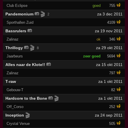
Club Eclipse
goed
755
🎬
Pandemonium
za 3 dec 2011
2
Sporthallen Zuid
4109
Bassrulers
za 19 nov 2011
Zalinaz
ok
346
🎬
Thrillogy
za 29 okt 2011
8
Jaarbeurs
zeer goed
5694
Alles naar de Klote!!
za 15 okt 2011
Zalinaz
797
T-raw
za 1 okt 2011
Gebouw-T
82
🎬
Hardcore to the Bone
za 1 okt 2011
Off_Corso
252
🎬
Inception
za 24 sep 2011
Crystal Venue
505