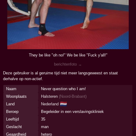
They be like "oh no!" We be like "Fuck y'all!"
berichtenfoto →
Deze gebruiker is al geruime tijd niet meer langsgeweest en staat
derhalve op non-actief.
Naam
Never question who I am!
Woonplaats
Halsteren
(
Noord-Brabant
)
🇳🇱
Land
Nederland
Beroep
Begeleider in een verslavingskliniek
Leeftijd
35
Geslacht
man
Geaardheid
hetero