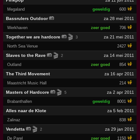
Pinkpop
za 11 jun 2011
Megaland
geweldig
600
Bassrulers Outdoor
za 28 mei 2011
Werkhaven
zeer goed
706
🎬
Together we are hardcore
za 21 mei 2011
3
North Sea Venue
2427
🎬
Slaves to the Rave
za 14 mei 2011
2
Outland
zeer goed
854
The Third Movement
za 16 apr 2011
Maastricht Music Hall
214
🎬
Masters of Hardcore
za 2 apr 2011
5
Brabanthallen
geweldig
8001
Alles naar de Klote
za 5 feb 2011
Zalinaz
838
🎬
Vendetta
za 29 jan 2011
2
De Parel
zeer goed
1150