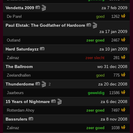
🎬
Vendetta 2009
za 7 feb 2009
De Parel
goed
1262
🎬
Paul Elstak: The Godfather of Hardcore
za 17 jan 2009
Outland
zeer goed
2467
Hard Saturdayzz
za 10 jan 2009
Zalinaz
zeer slecht
281
The Ballroom
wo 31 dec 2008
Zeelandhallen
goed
775
🎬
Thunderdome
za 20 dec 2008
2
Jaarbeurs
geweldig
11586
🎬
15 Years of Nightmare
za 6 dec 2008
Rotterdam Ahoy
zeer goed
7497
Bassrulers
za 8 nov 2008
Zalinaz
zeer goed
1038