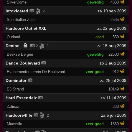
SilverDome
geweldig
4830
🎬
Intoxicated
za 19 sep 2009
2
Sporthallen Zuid
2535
Hardcore Outlet XXL
za 22 aug 2009
Outland
goed
559
🎬
Decibel
za 15 aug 2009
2
3
Beekse Bergen
geweldig
22503
Dance Boulevard
zo 2 aug 2009
Evenemententerrein De Boulevard
zeer goed
912
Dominator
za 25 jul 2009
E3 Strand
10149
Hard Essentialz
za 11 jul 2009
Zalinaz
333
🎬
Hardcore4life
za 6 jun 2009
2
Maassilo
zeer goed
1569