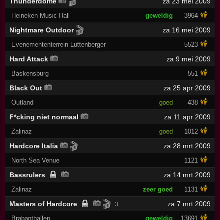
🎬
Thunderdome
za 23 mei 2009
Heineken Music Hall
geweldig
3964
🎬
Nightmare Outdoor
za 16 mei 2009
Evenemententerrein Luttenberger
5523
Hard Attack
za 9 mei 2009
Baskensburg
551
Black Out
za 25 apr 2009
Outland
goed
438
F*cking niet normaal
za 11 apr 2009
Zalinaz
goed
1012
🎬
Hardcore Italia
za 28 mrt 2009
North Sea Venue
1121
Bassrulers
za 14 mrt 2009
Zalinaz
zeer goed
1131
🎬
Masters of Hardcore
za 7 mrt 2009
3
Brabanthallen
geweldig
13691