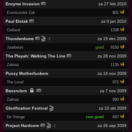
Enzyme Invasion
za 27 feb 2010
Eventcenter Zak
801
Paul Elstak
za 9 jan 2010
Outland
1338
🎬
Thunderdome
za 19 dec 2009
3
Jaarbeurs
goed
9150
Tha Playah: Walking The Line
za 28 nov 2009
Zalinaz
1135
Pussy Motherfuckers
za 14 nov 2009
The Level
972
Bassrulers
za 7 nov 2009
Zalinaz
890
🎬
Glorification Festival
za 10 okt 2009
De Stenge
zeer goed
697
🎬
Project Hardcore
za 26 sep 2009
2