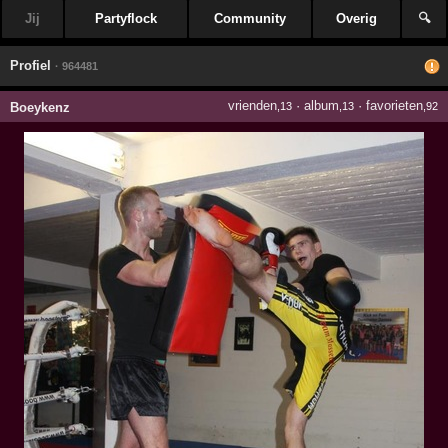
Jij
Partyflock
Community
Overig
🔍
Profiel
· 964481
vrienden
·
album
·
favorieten
Boeykenz
,13
,13
,92