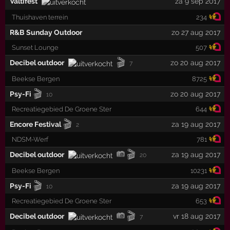
Valtifest
za 9 sep 2017
Thuishaven terrein
234
R&B Sunday Outdoor
zo 27 aug 2017
Sunset Lounge
507
🎬
Decibel outdoor
zo 20 aug 2017
7
Beekse Bergen
8725
🎬
Psy-Fi
zo 20 aug 2017
10
Recreatiegebied De Groene Ster
644
🎬
Encore Festival
za 19 aug 2017
2
NDSM-Werf
781
🎬
Decibel outdoor
za 19 aug 2017
20
Beekse Bergen
10231
🎬
Psy-Fi
za 19 aug 2017
10
Recreatiegebied De Groene Ster
653
🎬
Decibel outdoor
vr 18 aug 2017
7