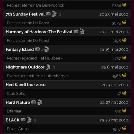
Recreatieterrein De Berendonck
9534
🎬
7th Sunday Festival
zo 23 mei 2010
2
Festivalterrein De Roost
3925
🎬
Harmony of Hardcore The Festival
za 22 mei 2010
Festivalterrein De Roost
5198
🎬
Fantasy Island
za 15 mei 2010
2
Recreatiegebied Het Hulsbeek
4757
🎬
Nightmare Outdoor
za 8 mei 2010
9
Evenemententerrein Luttenberger
4586
Hed Kandi tour 2010
zo 4 apr 2010
Club Soho
17
🎬
Hard Nature
za 27 mrt 2010
Effenaar
332
🎬
BLACK
za 20 mrt 2010
2
Ethias Arena
1907