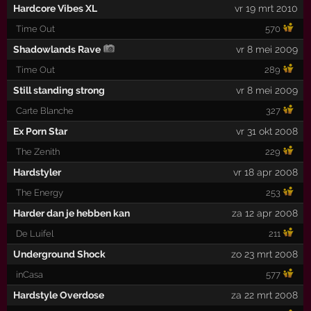
Hardcore Vibes XL
vr 19 mrt 2010
Time Out
570
Shadowlands Rave
vr 8 mei 2009
Time Out
289
Still standing strong
vr 8 mei 2009
Carte Blanche
327
Ex Porn Star
vr 31 okt 2008
The Zenith
229
Hardstyler
vr 18 apr 2008
The Energy
253
Harder dan je hebben kan
za 12 apr 2008
De Luifel
211
Underground Shock
zo 23 mrt 2008
inCasa
577
Hardstyle Overdose
za 22 mrt 2008