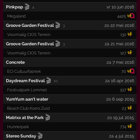
🎬
Pinkpop
vr 10 jun 2016
4
Megaland
4425
🎬
Groove Garden Festival
zo 22 mei 2016
3
Voormalig CIOS Terrein
132
🎬
Groove Garden Festival
za 21 mei 2016
3
Voormalig CIOS Terrein
127
Concrete
za 7 mei 2016
ECI Cultuurfabriek
70
🎬
Daydream Festival
za 16 apr 2016
10
Festivalpark Lommel
517
YumYum aan't water
zo 6 sep 2015
Beach Club Koers Zuid
23
🎬
Matrixx at the Park
zo 19 jul 2015
Hunnerpark
774
🎬
Stereo Sunday
za 4 jul 2015