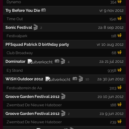
Dynamo
354
Try Before You Die
vr 9 nov 2012
Time Out
1541
🎬
Sonic Festival
za 8 sep 2012
2
Festivalpark
118
PFSquad Patrick D birthday party
vr 10 aug 2012
Club Broadway
68
🎬
Dominator
za 21 jul 2012
4
E3 Strand
9358
🎬
WiSH Outdoor 2012
za 30 jun 2012
10
Festivalterrein de Aa
3113
🎬
Groove Garden Festival 2012
zo 10 jun 2012
Zwembad De Nieuwe Hateboer
188
🎬
Groove Garden Festival 2012
za 9 jun 2012
2
Zwembad De Nieuwe Hateboer
239