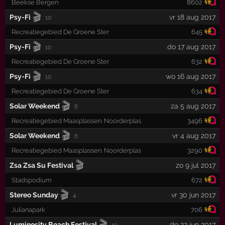
Beekse Bergen
8602
🎬
Psy-Fi
vr 18 aug 2017
10
Recreatiegebied De Groene Ster
645
🎬
Psy-Fi
do 17 aug 2017
10
Recreatiegebied De Groene Ster
632
🎬
Psy-Fi
wo 16 aug 2017
10
Recreatiegebied De Groene Ster
634
🎬
Solar Weekend
za 5 aug 2017
6
Recreatiegebied Maasplassen: Noorderplas
3496
🎬
Solar Weekend
vr 4 aug 2017
6
Recreatiegebied Maasplassen: Noorderplas
3290
🎬
Zsa Zsa Su Festival
zo 9 jul 2017
Stadspodium
672
🎬
Stereo Sunday
vr 30 jun 2017
4
Julianapark
706
🎬
Luminosity Beach Festival
do 22 jun 2017
19