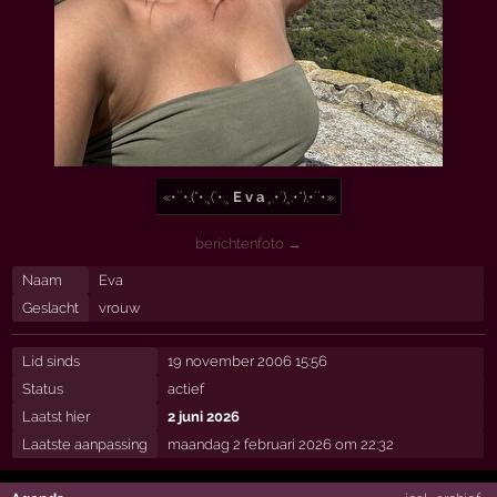
«•´`•.(*•.¸(`•.¸
E v a
¸.•´)¸.•*).•´`•»
berichtenfoto →
Naam
Eva
Geslacht
vrouw
Lid sinds
19 november 2006 15:56
Status
actief
Laatst hier
2 juni 2026
Laatste aanpassing
maandag 2 februari 2026 om 22:32