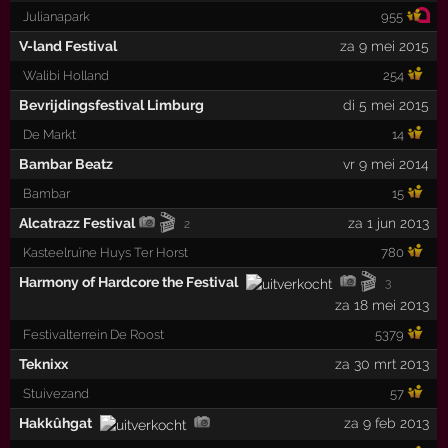
Julianapark
955
V-land Festival
za 9 mei 2015
Walibi Holland
254
Bevrijdingsfestival Limburg
di 5 mei 2015
De Markt
14
Bambar Beatz
vr 9 mei 2014
Bambar
15
🎬
Alcatrazz Festival
za 1 jun 2013
2
Kasteelruïne Huys Ter Horst
780
🎬
Harmony of Hardcore the Festival
3
za 18 mei 2013
Festivalterrein De Roost
5379
Teknixx
za 30 mrt 2013
Stuivezand
57
Hakkûhgat
za 9 feb 2013