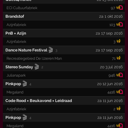
ECI Cultuurfabriek
97
Brandstof
za 1 okt 2016
Azijnfabriek
103
PnB × Azijn
za 17 sep 2016
Azijnfabriek
3
🎬
Dance Nature Festival
za 17 sep 2016
3
Recreatiegebied De IJzeren Man
71
🎬
Stereo Sunday
zo 3 jul 2016
2
Julianapark
946
🎬
Pinkpop
zo 12 jun 2016
4
Megaland
4416
Code Rood × Beukavond × Leidraad
za 11 jun 2016
Azijnfabriek
2
🎬
Pinkpop
za 11 jun 2016
4
Megaland
4416