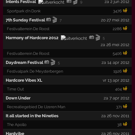
🎬
Intents Festival
za 2 jun 2012
9
Sportpark d'n Donk
3476
🎬
7th Sunday Festival
zo 27 mei 2012
7
Festivalterrein De Roost
2286
🎬
Harmony of Hardcore 2012
5
za 26 mei 2012
Festivalterrein De Roost
5406
🎬
Daydream Festival
za 14 apr 2012
5
Festivalpark De Meysterbergen
1926
Hardcore Vibes XL
vr 13 apr 2012
Time Out
404
Down Under
za 7 apr 2012
Recreatiegebied De IJzeren Man
371
It all started in the Nineties
za 26 nov 2011
The Apollo
38
Hardvibe
za 26 nov 2011