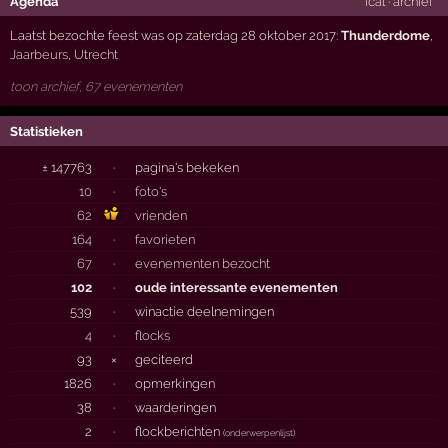
Agenda
ical
·
archief
Laatst bezochte feest was op zaterdag 28 oktober 2017:
Thunderdome
,
Jaarbeurs
,
Utrecht
toon archief, 67 evenementen
Statistieken
± 147763
·
pagina's bekeken
10
·
foto's
62
vrienden
164
·
favorieten
67
·
evenementen bezocht
102
·
oude interessante evenementen
539
·
winactie deelnemingen
4
·
flocks
93
×
geciteerd
1826
·
opmerkingen
38
·
waarderingen
2
·
flockberichten
(
onderwerpenlijst
)