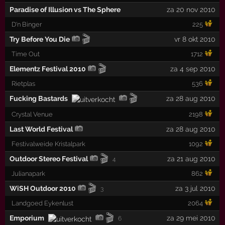
Paradise of Illusion vs The Sphere
za 20 nov 2010
D'n Binger
225
🎬
Try Before You Die
vr 8 okt 2010
Time Out
1712
🎬
Elementz Festival 2010
za 4 sep 2010
Rietplas
536
🎬
Fucking Bastards
za 28 aug 2010
Crystal Venue
2198
Last World Festival
za 28 aug 2010
Festivalweide Kristalpark
1092
🎬
Outdoor Stereo Festival
za 21 aug 2010
4
Julianapark
862
🎬
WiSH Outdoor 2010
za 3 jul 2010
3
Landgoed Eykenlust
2064
🎬
Emporium
za 29 mei 2010
6