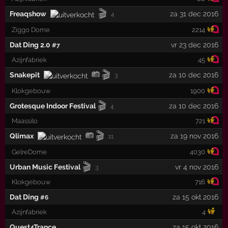
🎬
Freaqshow
za 31 dec 2016
4
Ziggo Dome
2214
Dat Ding 2.0
vr 23 dec 2016
#7
Azijnfabriek
45
🎬
Snakepit
za 10 dec 2016
3
Klokgebouw
1900
🎬
Grotesque Indoor Festival
za 10 dec 2016
4
Maassilo
721
🎬
Qlimax
za 19 nov 2016
11
GelreDome
4030
🎬
Urban Music Festival
vr 4 nov 2016
3
Klokgebouw
716
Dat Ding
za 15 okt 2016
#6
Azijnfabriek
4
Quest4Trance
za 15 okt 2016