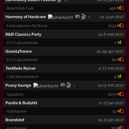
Beachclub Fuel
498
🎬
Harmony of Hardcore
za 3 jun 2017
6
Festivalterrein De Roost
7233
R&B Classics Party
za 6 mei 2017
ECI Cultuurfabriek
2
Quest4Trance
za 29 apr 2017
ECI Cultuurfabriek
84
Tentfieës Ruiver
vr 17 mrt 2017
Café Ronckenstein
9
🎬
Pussy lounge
za 11 mrt 2017
2
Aquabest
2275
Pardie & Bullshit
vr 27 jan 2017
Azijnfabriek
51
Brandstof
za 21 jan 2017
Azijnfabriek
88