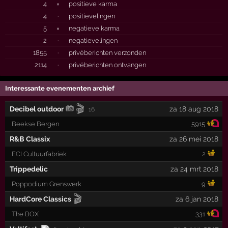
4
×
positieve karma
4
·
positievelingen
5
×
negatieve karma
2
·
negatievelingen
1855
·
privéberichten verzonden
2114
·
privéberichten ontvangen
Interessante evenementen archief
🎬
Decibel outdoor
za 18 aug 2018
16
Beekse Bergen
5915
R&B Classix
za 26 mei 2018
ECI Cultuurfabriek
2
Trippedelic
za 24 mrt 2018
Poppodium Grenswerk
9
🎬
HardCore Classics
za 6 jan 2018
The BOX
331