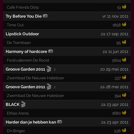
Café Friends Dörp
51
Try Before You Die
vr 11 nov 2011
Time Out
1858
Lipstick Outdoor
za 17 sep 2011
De Trambaan
95
Harmony of hardcore
za 11 jun 2011
Festivalterrein De Roost
5624
🎬
Groove Garden 2011
zo 29 mei 2011
2
Zwembad De Nieuwe Hateboer
337
🎬
Groove Garden 2011
za 28 mei 2011
2
Zwembad De Nieuwe Hateboer
394
🎬
BLACK
za 23 apr 2011
Ethias Arena
1680
Harder dan je hebben kan
za 23 apr 2011
D'n Binger
536