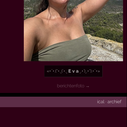
«•´`•.(*•.¸(`•.¸
E v a
¸.•´)¸.•*).•´`•»
berichtenfoto →
ical
·
archief