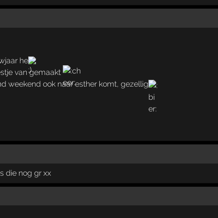
wjaar he
eestje van gemaakt
nd weekend ook naar esther komt, gezellig
s die nog gr xx