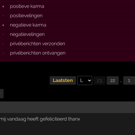
×
positieve karma
·
positievelingen
×
negatieve karma
·
negatievelingen
·
privéberichten verzonden
·
privéberichten ontvangen
Laatsten
23
22
…
1
r
 mij vandaag heeft gefeliciteerd thanx