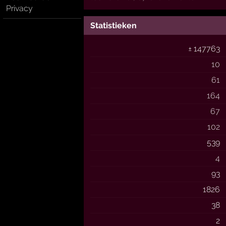
Privacy
Statistieken
± 147763
10
61
164
67
102
539
4
93
1826
38
2