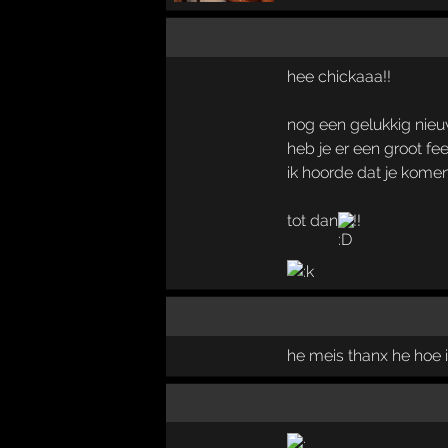
hee chickaaa!!
nog een gelukkig nieu
heb je er een groot f
ik hoorde dat je kome
tot dan
!!
he meis thanx he hoe i