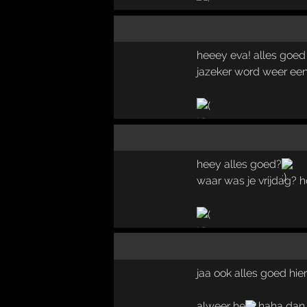
heeey eva! alles goed 
jazeker word weer eens 
heey alles goed?
waar was je vrijdag? h
jaa ook alles goed hie
alweer he
haha dan 