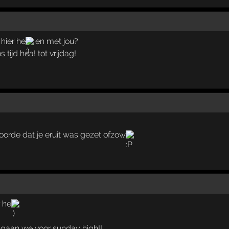
hier he
en met jou?
tijd hea! tot vrijdag!
oorde dat je eruit was gezet ofzow
r he
gaan we voor sunday high!!