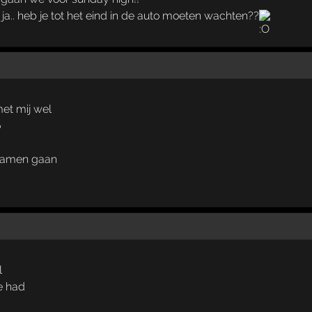
 ja.. heb je tot het eind in de auto moeten wachten??
met mij wel
o
samen gaan
l
ie had