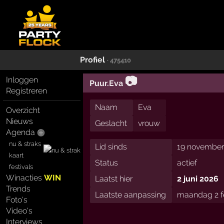
Profiel
· 475410
📷
Inloggen
Puur.Eva
Registreren
Naam
Eva
Overzicht
Nieuws
Geslacht
vrouw
Agenda
nu & straks
Lid sinds
19 november
kaart
Status
actief
festivals
Winacties
WIN
Laatst hier
2 juni 2026
Trends
Laatste aanpassing
maandag 2 fe
Foto's
Video's
Interviews